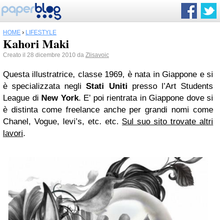
HOME
›
LIFESTYLE
Kahori Maki
Creato il 28 dicembre 2010 da
Zlisavoic
Questa illustratrice, classe 1969, è nata in Giappone e si
è specializzata negli
Stati Uniti
presso l’Art Students
League di
New York
. E’ poi rientrata in Giappone dove si
è distinta come freelance anche per grandi nomi come
Chanel, Vogue, levi’s, etc. etc.
Sul suo sito trovate altri
lavori
.