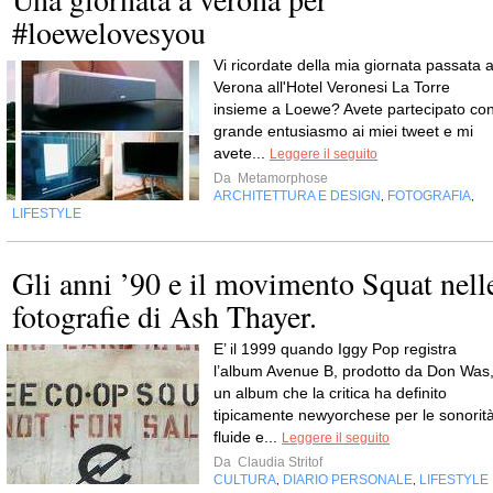
#loewelovesyou
Vi ricordate della mia giornata passata 
Verona all'Hotel Veronesi La Torre
insieme a Loewe? Avete partecipato co
grande entusiasmo ai miei tweet e mi
avete...
Leggere il seguito
Da
Metamorphose
ARCHITETTURA E DESIGN
FOTOGRAFIA
,
,
LIFESTYLE
Gli anni ’90 e il movimento Squat nell
fotografie di Ash Thayer.
E’ il 1999 quando Iggy Pop registra
l’album Avenue B, prodotto da Don Was
un album che la critica ha definito
tipicamente newyorchese per le sonorit
fluide e...
Leggere il seguito
Da
Claudia Stritof
CULTURA
DIARIO PERSONALE
LIFESTYLE
,
,