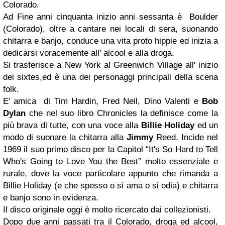
Colorado.
Ad Fine anni cinquanta inizio anni sessanta è Boulder
(Colorado), oltre a cantare nei locali di sera, suonando
chitarra e banjo, conduce una vita proto hippie ed inizia a
dedicarsi voracemente all’ alcool e alla droga.
Si trasferisce a New York al Greenwich Village all' inizio
dei sixtes,ed è una dei personaggi principali della scena
folk.
E' amica di Tim Hardin, Fred Neil, Dino Valenti e
Bob
Dylan
che nel suo libro Chronicles la definisce come la
più brava di tutte, con una voce alla
Billie Holiday
ed un
modo di suonare la chitarra alla
Jimmy
Reed. Incide nel
1969 il suo primo disco per la Capitol “It's So Hard to Tell
Who's Going to Love You the Best” molto essenziale e
rurale, dove la voce particolare appunto che rimanda a
Billie Holiday (e che spesso o si ama o si odia) e chitarra
e banjo sono in evidenza.
Il disco originale oggi è molto ricercato dai collezionisti.
Dopo due anni passati tra il Colorado, droga ed alcool,