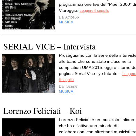
programmazione live del "Piper 2000" di
Viareggio.
Leggere il seguito
Da
Athos56
MUSICA
SERIAL VICE – Intervista
Proseguiamo con la serie delle intervist
alle band che sono state incluse nella
compilation UMA 2015: oggi è il turno de
pugliesi Serial Vice. iye Intanto...
Legger
il seguito
Da
Iyezine
MUSICA
Lorenzo Feliciati – Koi
Lorenzo Feliciati è un musicista italiano
che ha all'attivo una miriade di
collaborazioni con altrettanti musicisti tr