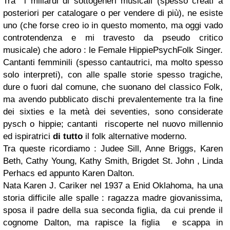
Tra i miliardi di sottogeneri musicali (spesso creati a
posteriori per catalogare o per vendere di più), ne esiste
uno (che forse creo io in questo momento, ma oggi vado
controtendenza e mi travesto da pseudo critico
musicale) che adoro : le Female HippiePsychFolk Singer.
Cantanti femminili (spesso cantautrici, ma molto spesso
solo interpreti), con alle spalle storie spesso tragiche,
dure o fuori dal comune, che suonano del classico Folk,
ma avendo pubblicato dischi prevalentemente tra la fine
dei sixties e la metà dei seventies, sono considerate
pysch o hippie; cantanti riscoperte nel nuovo millennio
ed ispiratrici
di tutto
il folk alternative moderno.
Tra queste ricordiamo : Judee Sill, Anne Briggs, Karen
Beth, Cathy Young, Kathy Smith, Brigdet St. John , Linda
Perhacs ed appunto Karen Dalton.
Nata Karen J. Cariker nel 1937 a Enid Oklahoma, ha una
storia difficile alle spalle : ragazza madre giovanissima,
sposa il padre della sua seconda figlia, da cui prende il
cognome Dalton, ma rapisce la figlia e scappa in