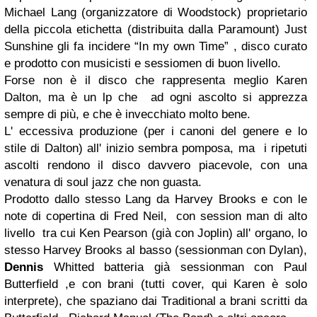
Michael Lang (organizzatore di Woodstock) proprietario
della piccola etichetta (distribuita dalla Paramount) Just
Sunshine gli fa incidere “In my own Time” , disco curato
e prodotto con musicisti e sessiomen di buon livello.
Forse non è il disco che rappresenta meglio Karen
Dalton, ma è un lp che ad ogni ascolto si apprezza
sempre di più, e che è invecchiato molto bene.
L' eccessiva produzione (per i canoni del genere e lo
stile di Dalton) all' inizio sembra pomposa, ma i ripetuti
ascolti rendono il disco davvero piacevole, con una
venatura di soul jazz che non guasta.
Prodotto dallo stesso Lang da Harvey Brooks e con le
note di copertina di Fred Neil, con session man di alto
livello tra cui Ken Pearson (già con Joplin) all' organo, lo
stesso Harvey Brooks al basso (sessionman con Dylan),
Dennis
Whitted batteria già sessionman con Paul
Butterfield ,e con brani (tutti cover, qui Karen è solo
interprete), che spaziano dai Traditional a brani scritti da