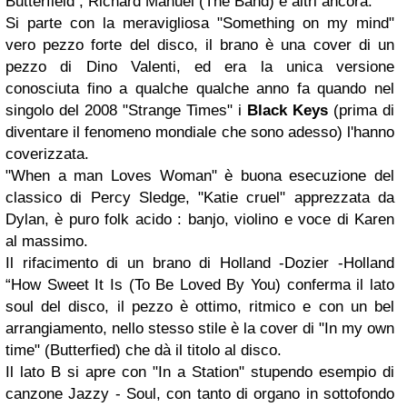
Butterfield , Richard Manuel (The Band) e altri ancora.
Si parte con la meravigliosa "Something on my mind"
vero pezzo forte del disco, il brano è una cover di un
pezzo di Dino Valenti, ed era la unica versione
conosciuta fino a qualche qualche anno fa quando nel
singolo del 2008 "Strange Times" i
Black Keys
(prima di
diventare il fenomeno mondiale che sono adesso) l'hanno
coverizzata.
"When a man Loves Woman" è buona esecuzione del
classico di Percy Sledge, "Katie cruel" apprezzata da
Dylan, è puro folk acido : banjo, violino e voce di Karen
al massimo.
Il rifacimento di un brano di Holland -Dozier -Holland
“How Sweet It Is (To Be Loved By You) conferma il lato
soul del disco, il pezzo è ottimo, ritmico e con un bel
arrangiamento, nello stesso stile è la cover di "In my own
time" (Butterfied) che dà il titolo al disco.
Il lato B si apre con "In a Station" stupendo esempio di
canzone Jazzy - Soul, con tanto di organo in sottofondo