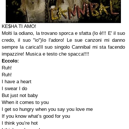
KE$HA TI AMO!
Molti la odiano, la trovano sporca e sfatta (lo è!!! E' il suo
credo, il suo "io")Io l'adoro! Le sue canzoni mi danno
sempre la carica!Il suo singolo Cannibal mi sta facendo
impazzire! Musica e testo che spacca!!!!
Eccolo:
Ruh!
Ruh!
I have a heart
I swear I do
But just not baby
When it comes to you
I get so hungry when you say you love me
If you know what’s good for you
I think you’re hot