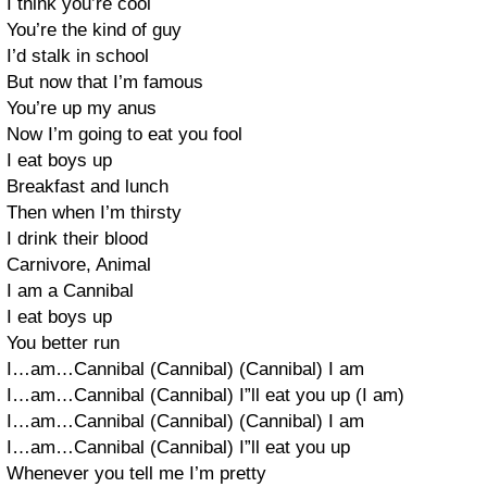
I think you’re cool
You’re the kind of guy
I’d stalk in school
But now that I’m famous
You’re up my anus
Now I’m going to eat you fool
I eat boys up
Breakfast and lunch
Then when I’m thirsty
I drink their blood
Carnivore, Animal
I am a Cannibal
I eat boys up
You better run
I…am…Cannibal (Cannibal) (Cannibal) I am
I…am…Cannibal (Cannibal) I”ll eat you up (I am)
I…am…Cannibal (Cannibal) (Cannibal) I am
I…am…Cannibal (Cannibal) I”ll eat you up
Whenever you tell me I’m pretty