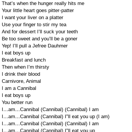
That’s when the hunger really hits me
Your little heart goes pitter-patter
I want your liver on a platter
Use your finger to stir my tea
And for dessert I’ll suck your teeth
Be too sweet and you’ll be a goner
Yep! I’ll pull a Jefree Dauhmer
I eat boys up
Breakfast and lunch
Then when I’m thirsty
I drink their blood
Carnivore, Animal
I am a Cannibal
I eat boys up
You better run
I…am…Cannibal (Cannibal) (Cannibal) I am
I…am…Cannibal (Cannibal) I”ll eat you up (I am)
I…am…Cannibal (Cannibal) (Cannibal) I am
I…am…Cannibal (Cannibal) I”ll eat you up