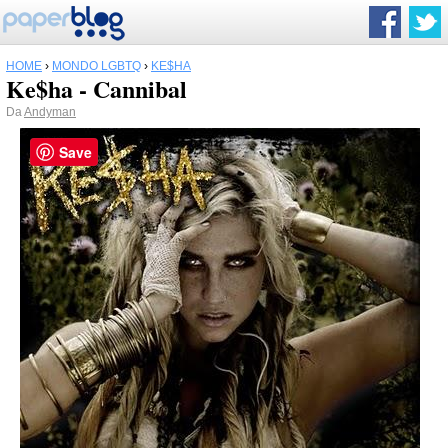
HOME
›
MONDO LGBTQ
›
KE$HA
Ke$ha - Cannibal
Da
Andyman
Save