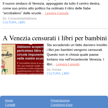
Il nuovo sindaco di Venezia, appoggiato da tutto il centro destra,
come suo primo atto politico ha ordinato il ritiro delle fiabe
“arcobaleno” dalle scuole...
Leggere il seguito
Da
Cronachedallalibreria
CULTURA
LIBRI
,
A Venezia censurati i libri per bambini
Sta accadendo un fatto davvero insolito:
i libri per bambini vengono censurati.
Questo non in chissà quale paese
lontano ma nell’incantevole Venezia. I
libri...
Leggere il seguito
Da
Annare
CULTURA
LIBRI
,
Home
Presentazione
Contatti
Condizioni d'uso