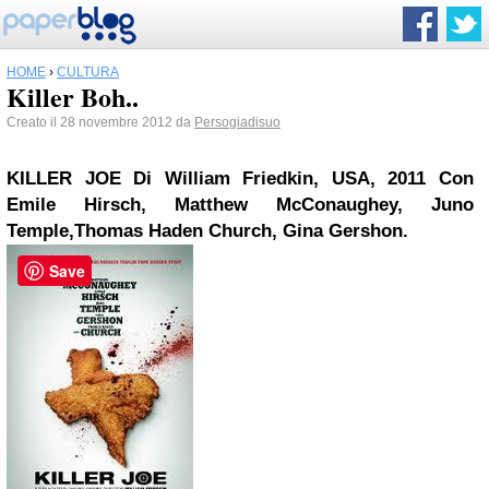
HOME
›
CULTURA
Killer Boh..
Creato il 28 novembre 2012 da
Persogiadisuo
KILLER JOE
Di William Friedkin,
USA, 2011
Con
Emile Hirsch, Matthew McConaughey, Juno
Temple,
Thomas Haden Church,
Gina Gershon
.
Save