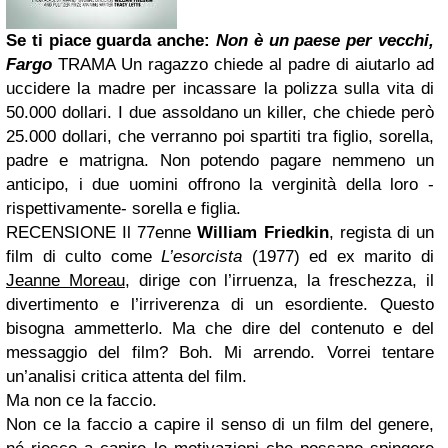
Se ti piace guarda anche:
Non è un paese per vecchi,
Fargo
T
RAMA
Un ragazzo chiede al padre di aiutarlo ad
uccidere la madre per incassare la polizza sulla vita di
50.000 dollari. I due assoldano un killer, che chiede però
25.000 dollari, che verranno poi spartiti tra figlio, sorella,
padre e matrigna. Non potendo pagare nemmeno un
anticipo, i due uomini offrono la verginità della loro -
rispettivamente- sorella e figlia.
RECENSIONE
Il 77enne
William Friedkin
, regista di un
film di culto come
L’esorcista
(1977) ed ex marito di
Jeanne Moreau
, dirige con l’irruenza, la freschezza, il
divertimento e l’irriverenza di un esordiente.
Questo
bisogna ammetterlo. Ma che dire del contenuto e del
messaggio del film?
Boh.
Mi arrendo.
Vorrei tentare
un’analisi critica attenta del film.
Ma non ce la faccio.
Non ce la faccio a capire il senso di un film del genere,