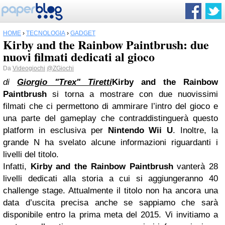
HOME
›
TECNOLOGIA
›
GADGET
Kirby and the Rainbow Paintbrush: due
nuovi filmati dedicati al gioco
Da
Videogiochi
@ZGiochi
di
Giorgio "Trex" Tiretti
Kirby and the Rainbow
Paintbrush
si torna a mostrare con due nuovissimi
filmati che ci permettono di ammirare l’intro del gioco e
una parte del gameplay che contraddistinguerà questo
platform in esclusiva per
Nintendo Wii U
. Inoltre, la
grande N ha svelato alcune informazioni riguardanti i
livelli del titolo.
Infatti,
Kirby and the Rainbow Paintbrush
vanterà 28
livelli dedicati alla storia a cui si aggiungeranno 40
challenge stage. Attualmente il titolo non ha ancora una
data d’uscita precisa anche se sappiamo che sarà
disponibile entro la prima meta del 2015. Vi invitiamo a