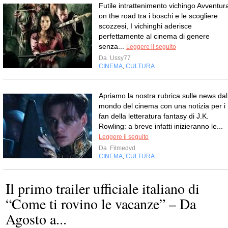
Futile intrattenimento vichingo Avventur
on the road tra i boschi e le scogliere
scozzesi, I vichinghi aderisce
perfettamente al cinema di genere
senza...
Leggere il seguito
Da
Ussy77
CINEMA
CULTURA
,
Apriamo la nostra rubrica sulle news dal
mondo del cinema con una notizia per i
fan della letteratura fantasy di J.K.
Rowling: a breve infatti inizieranno le...
Leggere il seguito
Da
Filmedvd
CINEMA
CULTURA
,
Il primo trailer ufficiale italiano di
“Come ti rovino le vacanze” – Da
Agosto a...