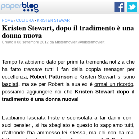
HOME
›
CULTURA
›
KRISTEN STEWART
Kristen Stewart, dopo il tradimento è una
donna nuova
Creato il 08 settembre 2012 da
Mistermovieit
@mistermovieit
Tempo fa abbiamo dato per primi la tremenda notizia che
ha fatto
tremare
tutti i fan della coppia teenager per
eccellenza,
Robert Pattinson
e Kristen Stewart si sono
lasciati
, ma se per Robert la sua ex è
ormai un ricordo
,
possiamo aggiungere noi che
Kristen Stewart dopo il
tradimento è una donna nuova!
L’abbiamo lasciata triste e sconsolata a far danni con i
suoi pensieri, si ha sbagliato e questo lo sappiamo tutti,
d’altronde l’ha ammesso lei stessa, ma chi non ha mai