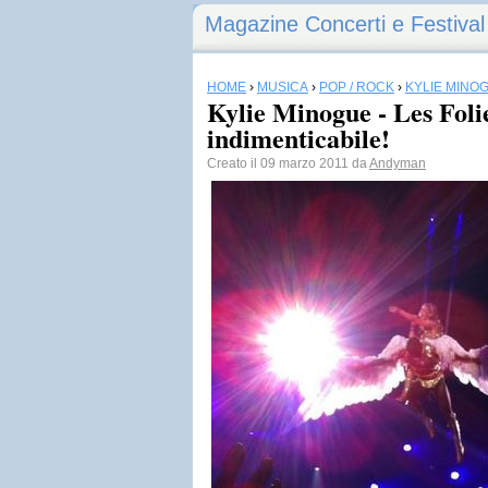
Magazine Concerti e Festival
HOME
›
MUSICA
›
POP / ROCK
›
KYLIE MINO
Kylie Minogue - Les Foli
indimenticabile!
Creato il 09 marzo 2011 da
Andyman