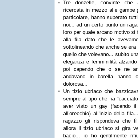
Tre donzelle, convinte che
ricercata in mezzo alle gambe 
particolare, hanno superato tut
noi... ad un certo punto un rag
loro per quale arcano motivo si 
alla fila dato che le avevamo
sottolineando che anche se era 
quello che volevano... subito una 
eleganza e femminilità alzando
poi capendo che o se ne a
andavano in barella hanno o
dolorosa...
Un tizio ubriaco che bazzicava
sempre al tipo che ha "cacciato"
aver visto un gay (facendo il
all'orecchio) all'inizio della fila.
ragazzo gli rispondeva che lì 
allora il tizio ubriaco si gira
bacio... io ho gentilmente rifi