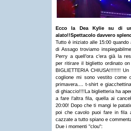
Ecco la Dea Kylie su di u
alato!!
Spettacolo davvero splend
Tutto è iniziato alle 15:00 quando 
di Assago troviamo inspiegabilme
Perry a quell'ora c'era già la res
per ritirare il biglietto ordinato 
BIGLIETTERIA CHIUSA!!!!!!!!
Un f
coglione mi sono vestito come di
primavera.... t-shirt e giacchettin
di ghiaccio!!!!La biglietteria ha ape
a fare l'altra fila, quella ai cancel
20:00! Dopo che ti mangi le patatin
poi che cavolo puoi fare in fila
cazzate a tutto spiano e commentare
Due i momenti "clou":