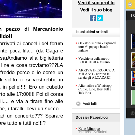
Vedi il suo profilo
Vedi il suo blog
I
n pezzo di Marcantonio
I suoi ultimi articoli
ido!!
Osvaldo supino - exposed
arrivati ai cancelli del forum
tour @ papaya beach
milano
nte poca fila... (da Gaga e
sa)Andiamo alla biglietteria
Vecchietta della metro
LODI TIBB a Milano
on line e cosa troviamo???
LA
ARRIVA IPERCOCK A
reddo porco e io come un
MILANO - aprono la
serata gli ALCAZAR!!
 solito ci si vestirebbe in
Alternative a Whatsapp -
a in pelle!!!!! Ero un cubetto
Cubie, Line, Hey Tell e
Talk Box
rto alle 17:00!!!! Poi di corsa
li.... e via a tirare fino alle
Vedi tutti
e, i taralli, bevi un succo...
 ad un concerto??? Sparare
Dossier Paperblog
 tutto e tutti no!!!?
Kylie Minogue
Musicisti Stranieri