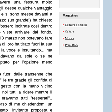
 avere una fessura molto
gli desse qualche vantaggio
ti e si sono messe davanti a
Magazines
azzo (un grande!) ha chiesto
Concerti e Festival
fossero inoltrate così dentro
Cultura
 viste arrivare dal fondo,
l'8 marzo non potevano fare
Musica
di loro ha tirato fuori la sua
Pop / Rock
 la voce e insultando... ma
ndavano da sole o se ne
ptato per l'opzione meno
 fuori dalle transenne che
 le tre grazie gli confida di
 gesto con la mano vicino
.. noi tutti a ridere mentre il
eravamo tutti "tesserati"..
 verso di me chiedendomi un
utato l'invitante proposta e