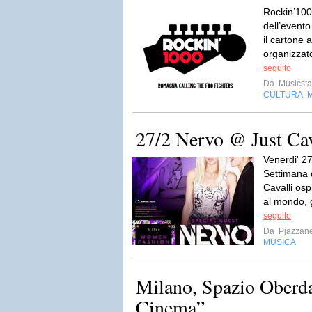
Rockin’1000
dell’evento
il cartone 
organizzato
seguito
Da
Musicsta
CULTURA
,
27/2 Nervo @ Just Cav
Venerdi' 27
Settimana 
Cavalli osp
al mondo, g
seguito
Da
Pjazzan
MUSICA
Milano, Spazio Oberda
Cinema”