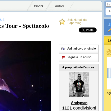
Giochi
Autori
GUE
Selezionati da
es Tour - Spettacolo
Paperblog
L
Vedi articolo originale
L'
GI
Segnala un abuso
A proposito dell'autore
Agi
Andyman
1121
condivisioni