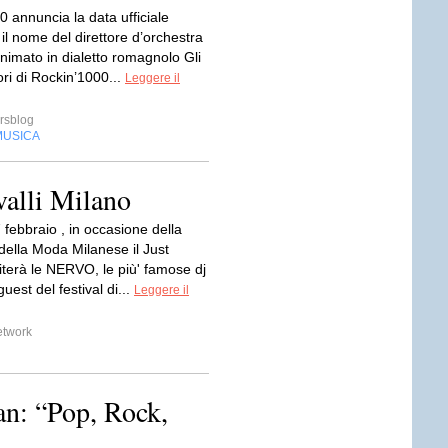
 annuncia la data ufficiale
 il nome del direttore d’orchestra
animato in dialetto romagnolo Gli
ri di Rockin’1000...
Leggere il
rsblog
MUSICA
alli Milano
 febbraio , in occasione della
della Moda Milanese il Just
iterà le NERVO, le più' famose dj
uest del festival di...
Leggere il
etwork
n: “Pop, Rock,