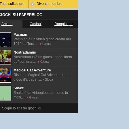
Tutto sull'autore
Diventa membro
 GIOCHI SU PAPERBLOG
Arcade
Casino'
Rompicapo
Pacman
Pac-Man é un video gioco creato nel
1979 da Toru......
Gioca
Nostradamus
Nostradamus è un gioco " shoot them
up" con una......
Gioca
Magical Cat Adventure
Riscopri Magical Cat Adventure, un
gioco d'arcade......
Gioca
Snake
Snake è un videogioco presente in
molti......
Gioca
Scopri lo spazio giochi di