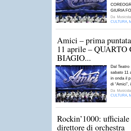
COREOGRA
GIURIA F
Da
Musicsta
CULTURA
,
Amici – prima puntata 
11 aprile – QUARTO
BIAGIO...
Dal Teatro 
sabato 11 a
in onda il 
di “Amici”, 
Da
Musicsta
CULTURA
,
Rockin’1000: ufficiale 
direttore di orchestra