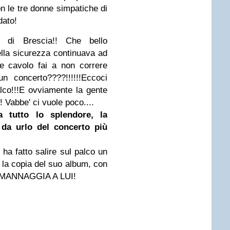
n le tre donne simpatiche di
dato!
di Brescia!! Che bello
 della sicurezza continuava ad
e cavolo fai a non correre
n concerto????!!!!!!Eccoci
palco!!!E ovviamente la gente
o! Vabbe' ci vuole poco....
a tutto lo splendore, la
i da urlo del concerto più
 ha fatto salire sul palco un
o la copia del suo album, con
... MANNAGGIA A LUI!