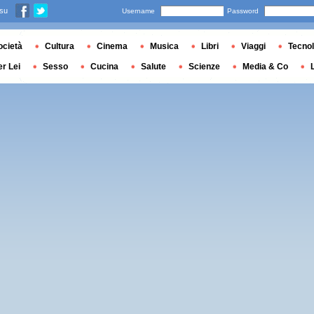
 su
Username
Password
ocietà
Cultura
Cinema
Musica
Libri
Viaggi
Tecnol
er Lei
Sesso
Cucina
Salute
Scienze
Media & Co