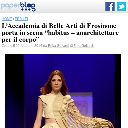
HOME
›
PER LEI
L’Accademia di Belle Arti di Frosinone
porta in scena “habitus – anarchitetture
per il corpo”
Creato il 02 febbraio 2016 da
Erika Gottardi
@ErikaGottardi