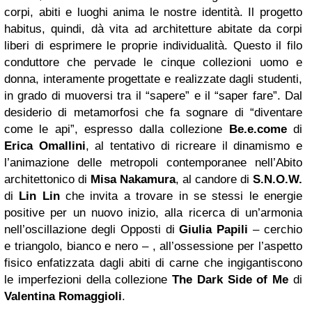
corpi, abiti e luoghi anima le nostre identità. Il progetto
habitus, quindi, dà vita ad architetture abitate da corpi
liberi di esprimere le proprie individualità. Questo il filo
conduttore che pervade le cinque collezioni uomo e
donna, interamente progettate e realizzate dagli studenti,
in grado di muoversi tra il “sapere” e il “saper fare”. Dal
desiderio di metamorfosi che fa sognare di “diventare
come le api”, espresso dalla collezione
Be.e.come
di
Erica Omallini
, al tentativo di ricreare il dinamismo e
l’animazione delle metropoli contemporanee nell’Abito
architettonico di
Misa Nakamura
, al candore di
S.N.O.W.
di
Lin Lin
che invita a trovare in se stessi le energie
positive per un nuovo inizio, alla ricerca di un’armonia
nell’oscillazione degli Opposti di
Giulia Papili
– cerchio
e triangolo, bianco e nero – , all’ossessione per l’aspetto
fisico enfatizzata dagli abiti di carne che ingigantiscono
le imperfezioni della collezione
The Dark Side of Me
di
Valentina Romaggioli
.