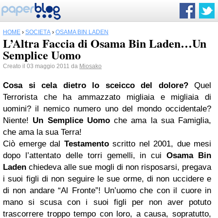
HOME
›
SOCIETÀ
›
OSAMA BIN LADEN
L’Altra Faccia di Osama Bin Laden…Un
Semplice Uomo
Creato il 03 maggio 2011 da
Miosako
Cosa si cela dietro lo sceicco del dolore?
Quel
Terrorista che ha ammazzato migliaia e migliaia di
uomini? il nemico numero uno del mondo occidentale?
Niente!
Un Semplice Uomo
che ama la sua Famiglia,
che ama la sua Terra!
Ciò emerge dal
Testamento
scritto nel 2001, due mesi
dopo l’attentato delle torri gemelli, in cui
Osama Bin
Laden
chiedeva alle sue mogli di non risposarsi, pregava
i suoi figli di non seguire le sue orme, di non uccidere e
di non andare “Al Fronte”! Un’uomo che con il cuore in
mano si scusa con i suoi figli per non aver potuto
trascorrere troppo tempo con loro, a causa, sopratutto,