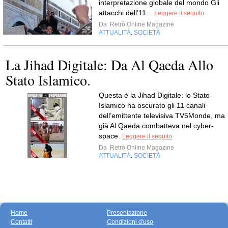
interpretazione globale del mondo Gli
attacchi dell’11...
Leggere il seguito
Da
Retrò Online Magazine
ATTUALITÀ
SOCIETÀ
,
La Jihad Digitale: Da Al Qaeda Allo
Stato Islamico.
Questa è la Jihad Digitale: lo Stato
Islamico ha oscurato gli 11 canali
dell’emittente televisiva TV5Monde, ma
già Al Qaeda combatteva nel cyber-
space.
Leggere il seguito
Da
Retrò Online Magazine
ATTUALITÀ
SOCIETÀ
,
Home
Presentazione
Contatti
Condizioni d'uso