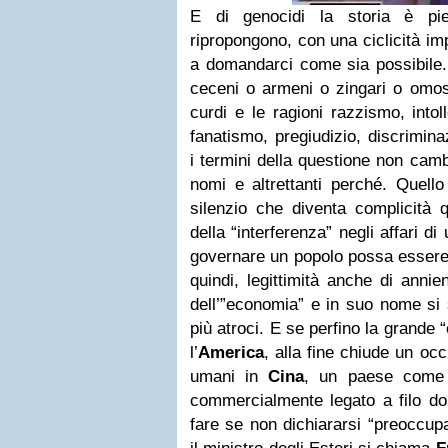
E di genocidi la storia è pi
ripropongono, con una ciclicità i
a domandarci come sia possibile. 
ceceni o armeni o zingari o omose
curdi e le ragioni razzismo, intol
fanatismo, pregiudizio, discrimina
i termini della questione non camb
nomi e altrettanti perché. Quello
silenzio che diventa complicità
della “interferenza” negli affari 
governare un popolo possa essere
quindi, legittimità anche di annie
dell’”economia” e in suo nome si 
più atroci. E se perfino la grande “
l’
America
, alla fine chiude un occh
umani in
Cina
, un paese come 
commercialmente legato a filo d
fare se non dichiararsi “preoccup