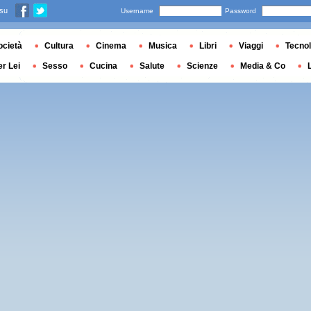
 su
Username
Password
ocietà
Cultura
Cinema
Musica
Libri
Viaggi
Tecnol
er Lei
Sesso
Cucina
Salute
Scienze
Media & Co