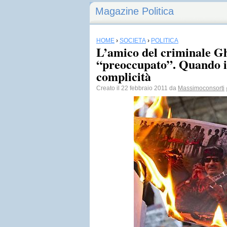
Magazine Politica
HOME
›
SOCIETÀ
›
POLITICA
L’amico del criminale Gh
“preoccupato”. Quando il
complicità
Creato il 22 febbraio 2011 da
Massimoconsorti