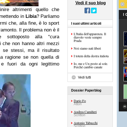
Vedi il suo blog
ire altrimenti quello che
I
mmettendo in
Libia
? Parliamo
mi che, alla fine, è lo sport
I suoi ultimi articoli
 tramonto. Il problema non è il
L'Italia dell'apparenza. Il
 sottoposto alla “cura
diavolo veste sempre
Prada
mi che non hanno altri mezzi
Noi siamo nati liberi
se stessi, ma il risultato
I totem della destra italiota
na ragione se non quella di
e fuori da ogni legittimo
Io, me e Un posto al sole.
Perché cambio canale
Vedi tutti
Dossier Paperblog
Dario Fo
Attori
Andrea Camilleri
Scrittori
Antonio Tabucchi
Scrittori