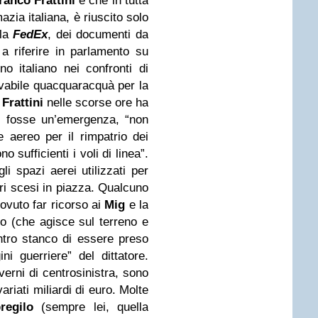
ranco Frattini
e che in tutta
azia italiana, è riuscito solo
lla
FedEx
, dei documenti da
a riferire in parlamento su
o italiano nei confronti di
ivabile quacquaracquà per la
o
Frattini
nelle scorse ore ha
i fosse un’emergenza, “non
 aereo per il rimpatrio dei
 sufficienti i voli di linea”.
gli spazi aerei utilizzati per
ri scesi in piazza. Qualcuno
ovuto far ricorso ai
Mig
e la
ito (che agisce sul terreno e
ontro stanco di essere preso
ni guerriere” del dittatore.
verni di centrosinistra, sono
riati miliardi di euro. Molte
pregilo
(sempre lei, quella