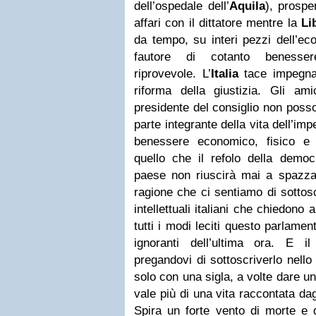
dell’ospedale dell’
Aquila
), prospe
affari con il dittatore mentre la
Li
da tempo, su interi pezzi dell’eco
fautore di cotanto benesser
riprovevole. L’
Italia
tace impegna
riforma della giustizia. Gli am
presidente del consiglio non poss
parte integrante della vita dell’imper
benessere economico, fisico e 
quello che il refolo della democ
paese non riuscirà mai a spazza
ragione che ci sentiamo di sottosc
intellettuali italiani che chiedono 
tutti i modi leciti questo parlame
ignoranti dell’ultima ora. E i
pregandovi di sottoscriverlo nell
solo con una sigla, a volte dare un
vale più di una vita raccontata dag
Spira un forte vento di morte e 