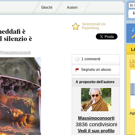
Giochi
Autori
Selezionati da
eddafi è
Paperblog
 silenzio è
L
@massimoconsorti
1 commenti
L'
GI
Segnala un abuso
A proposito dell'autore
Agi
Massimoconsorti
3836
condivisioni
Vedi il suo profilo