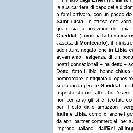
il ministro degli Esteri si chiama
F
la sua carriera di capo della diplom
a farsi arrivare, con un pacco de
Saint-Lucia
. In attesa che vada 
quale sia la posizione del govern
Gheddafi
(come ha fatto da inarr
casetta di
Montecarlo
), il ministr
addirittura negato che in
Libia
c
avvertiamo l’esigenza di un ponte
nostri connazionali – ha detto – sono
Detto, fatto i libici hanno chiuso 
bombardare le migliaia di opposito
si domanda perché
Gheddafi
ha d
risposta sta nel fatto che l’eserc
non per aria) gli si è rivoltato c
per il culo dalle amazzoni “vergi
Italia
e
Libia
, complici anche i go
da anni partner commerciali per sva
imprese italiane, dall’
Eni
all’
Im