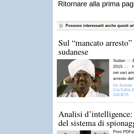
Ritornare alla prima pag
Possono interessarti anche questi art
Sul “mancato arresto” 
sudanese
Sudan :::: 
2015 :::: 
nei vari am
arresto del
Da
Eurasia
CULTURA
P
,
SOCIETÀ
Analisi d’intelligence: 
del sistema di spionagg
Print PDFd