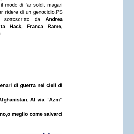
 il modo di far soldi, magari
er ridere di un genocidio.
PS
 sottoscritto da
Andrea
ita Hack
,
Franca Rame
,
i.
nari di guerra nei cieli di
 Afghanistan. Al via “Azm”
no,o meglio come salvarci