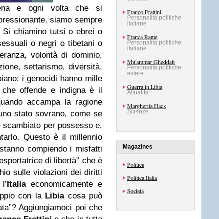
ena e ogni volta che si
Franco Frattini
Personalità politiche
mpressionante, siamo sempre
italiane
Si chiamino tutsi o ebrei o
Franca Rame
ssuali o negri o tibetani o
Personalità politiche
italiane
leranza, volontà di dominio,
Mu'ammar Gheddafi
zione, settarismo, diversità,
Personalità politiche
estere
iano: i genocidi hanno mille
Guerra in Libia
 che offende e indigna è il
Attualità
 quando accampa la ragione
Margherita Hack
Scienze
di uno stato sovrano, come se
 scambiato per possesso e,
ntarlo. Questo è il millennio
Magazines
stanno compiendo i misfatti
esportatrice di libertà” che è
Politica
io sulle violazioni dei diritti
Politica Italia
l’
Italia
economicamente e
Società
oppio con la
Libia
cosa può
ata”? Aggiungiamoci poi che