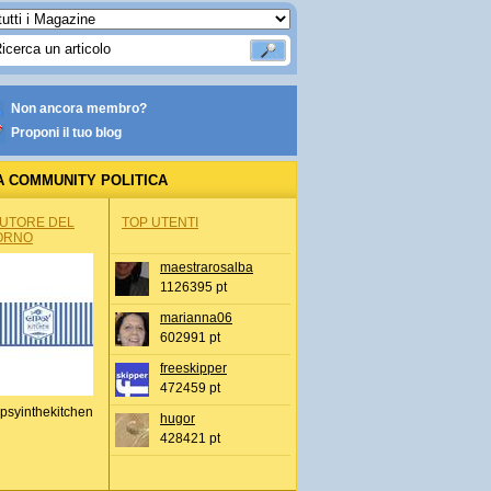
Non ancora membro?
Proponi il tuo blog
A COMMUNITY POLITICA
AUTORE DEL
TOP UTENTI
ORNO
maestrarosalba
1126395 pt
marianna06
602991 pt
freeskipper
472459 pt
psyinthekitchen
hugor
428421 pt