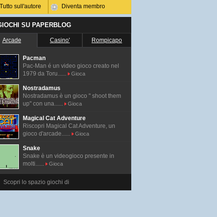
Tutto sull'autore
Diventa membro
 GIOCHI SU PAPERBLOG
Arcade
Casino'
Rompicapo
Pacman
Pac-Man é un video gioco creato nel
1979 da Toru......
Gioca
Nostradamus
Nostradamus è un gioco " shoot them
up" con una......
Gioca
Magical Cat Adventure
Riscopri Magical Cat Adventure, un
gioco d'arcade......
Gioca
Snake
Snake è un videogioco presente in
molti......
Gioca
Scopri lo spazio giochi di