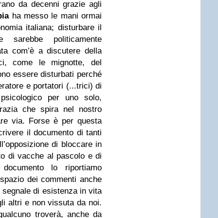
rano da decenni grazie agli
bia
ha messo le mani ormai
nomia italiana; disturbare il
e sarebbe politicamente
ta com’è a discutere della
ici, come le mignotte, del
ono essere disturbati perché
atore e portatori (...trici) di
psicologico per uno solo,
razia che spira nel nostro
re via. Forse è per questa
rivere il documento di tanti
all’opposizione di bloccare in
nto di vacche al pascolo e di
l documento lo riportiamo
o spazio dei commenti anche
 segnale di esistenza in vita
li altri e non vissuta da noi.
qualcuno troverà, anche da