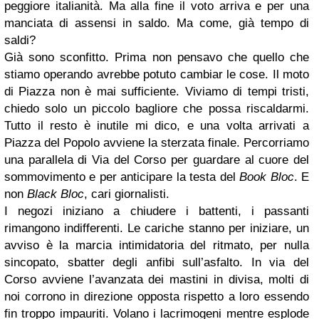
peggiore italianità. Ma alla fine il voto arriva e per una
manciata di assensi in saldo. Ma come, già tempo di
saldi?
Già sono sconfitto. Prima non pensavo che quello che
stiamo operando avrebbe potuto cambiar le cose. Il moto
di Piazza non è mai sufficiente. Viviamo di tempi tristi,
chiedo solo un piccolo bagliore che possa riscaldarmi.
Tutto il resto è inutile mi dico, e una volta arrivati a
Piazza del Popolo avviene la sterzata finale. Percorriamo
una parallela di Via del Corso per guardare al cuore del
sommovimento e per anticipare la testa del
Book Bloc
. E
non
Black Bloc
, cari giornalisti.
I negozi iniziano a chiudere i battenti, i passanti
rimangono indifferenti. Le cariche stanno per iniziare, un
avviso è la marcia intimidatoria del ritmato, per nulla
sincopato, sbatter degli anfibi sull’asfalto. In via del
Corso avviene l’avanzata dei mastini in divisa, molti di
noi corrono in direzione opposta rispetto a loro essendo
fin troppo impauriti. Volano i lacrimogeni mentre esplode