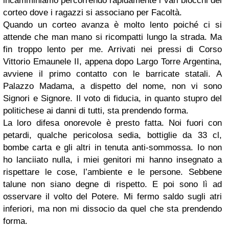
incamminiamo percorrendo rapidamente i vari blocchi del
corteo dove i ragazzi si associano per Facoltà.
Quando un corteo avanza è molto lento poiché ci si
attende che man mano si ricompatti lungo la strada. Ma
fin troppo lento per me. Arrivati nei pressi di Corso
Vittorio Emaunele II, appena dopo Largo Torre Argentina,
avviene il primo contatto con le barricate statali. A
Palazzo Madama, a dispetto del nome, non vi sono
Signori e Signore. Il voto di fiducia, in quanto stupro del
politichese ai danni di tutti, sta prendendo forma.
La loro difesa onorevole è presto fatta. Noi fuori con
petardi, qualche pericolosa sedia, bottiglie da 33 cl,
bombe carta e gli altri in tenuta anti-sommossa. Io non
ho lanciiato nulla, i miei genitori mi hanno insegnato a
rispettare le cose, l’ambiente e le persone. Sebbene
talune non siano degne di rispetto. E poi sono lì ad
osservare il volto del Potere. Mi fermo saldo sugli atri
inferiori, ma non mi dissocio da quel che sta prendendo
forma.