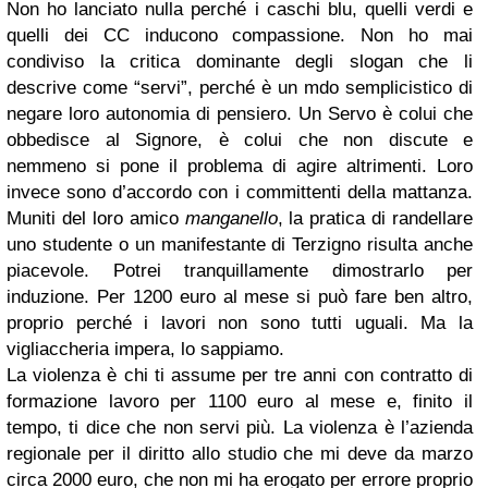
Non ho lanciato nulla perché i caschi blu, quelli verdi e
quelli dei CC inducono compassione. Non ho mai
condiviso la critica dominante degli slogan che li
descrive come “servi”, perché è un mdo semplicistico di
negare loro autonomia di pensiero. Un Servo è colui che
obbedisce al Signore, è colui che non discute e
nemmeno si pone il problema di agire altrimenti. Loro
invece sono d’accordo con i committenti della mattanza.
Muniti del loro amico
manganello
, la pratica di randellare
uno studente o un manifestante di Terzigno risulta anche
piacevole. Potrei tranquillamente dimostrarlo per
induzione. Per 1200 euro al mese si può fare ben altro,
proprio perché i lavori non sono tutti uguali. Ma la
vigliaccheria impera, lo sappiamo.
La violenza è chi ti assume per tre anni con contratto di
formazione lavoro per 1100 euro al mese e, finito il
tempo, ti dice che non servi più. La violenza è l’azienda
regionale per il diritto allo studio che mi deve da marzo
circa 2000 euro, che non mi ha erogato per errore proprio