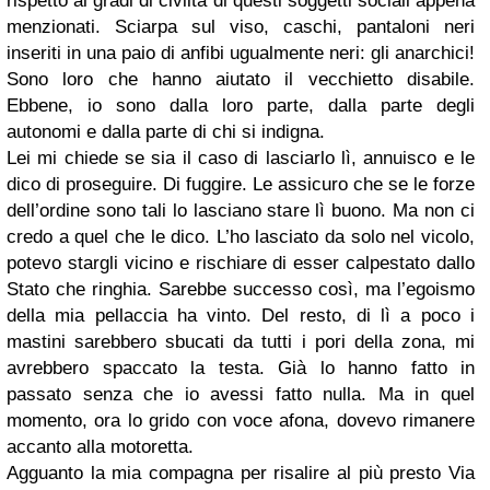
rispetto al gradi di civiltà di questi soggetti sociali appena
menzionati. Sciarpa sul viso, caschi, pantaloni neri
inseriti in una paio di anfibi ugualmente neri: gli anarchici!
Sono loro che hanno aiutato il vecchietto disabile.
Ebbene, io sono dalla loro parte, dalla parte degli
autonomi e dalla parte di chi si indigna.
Lei mi chiede se sia il caso di lasciarlo lì, annuisco e le
dico di proseguire. Di fuggire. Le assicuro che se le forze
dell’ordine sono tali lo lasciano stare lì buono. Ma non ci
credo a quel che le dico. L’ho lasciato da solo nel vicolo,
potevo stargli vicino e rischiare di esser calpestato dallo
Stato che ringhia. Sarebbe successo così, ma l’egoismo
della mia pellaccia ha vinto. Del resto, di lì a poco i
mastini sarebbero sbucati da tutti i pori della zona, mi
avrebbero spaccato la testa. Già lo hanno fatto in
passato senza che io avessi fatto nulla. Ma in quel
momento, ora lo grido con voce afona, dovevo rimanere
accanto alla motoretta.
Agguanto la mia compagna per risalire al più presto Via