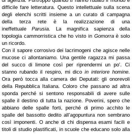
di agenzia. Purtroppo quando ti hanno rubato il mondo è
difficile fare letteratura. Questo intellettuale sulla scena
degli elenchi scritti insieme a un curato di campagna
della terza rete è la realizzazione di una
ineffettuale
Parusia
. La magnifica sapienza della
topologia cammorristica che ho visto in
Gomorra
è solo
un ricordo.
Con il sapore corrosivo dei lacrimogeni che agisce nelle
mucose ci allontaniamo. Una gentile ragazza mi passa
del succo di limone così per riprendermi un po’. Ci
stanno rubando il respiro, mi dico
in interiore homine
.
Ora però tocca alla camera dei Deputati: gli onorevoli
della Repubblica Italiana. Coloro che passano ad altra
sponda perché si sentono responsabili di avere sulle
spalle il destino di tutta la nazione. Poverini, spero che
abbiano delle spalle forti, perché di primo acchito le
spalle del bassotto dedito all’agopuntura non sembrano
così imponenti. O anche di chi dispensa esami facili e
titoli di studio plastificati, in scuole che educano solo alla