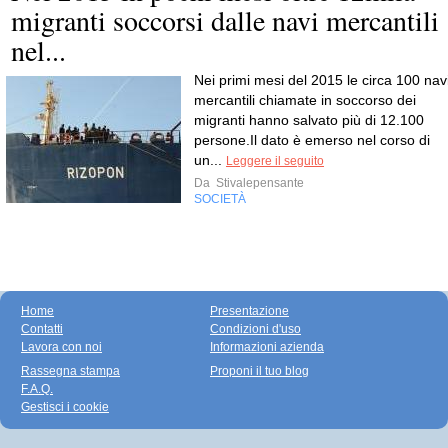
migranti soccorsi dalle navi mercantili
nel...
Nei primi mesi del 2015 le circa 100 nav
mercantili chiamate in soccorso dei
migranti hanno salvato più di 12.100
persone.Il dato è emerso nel corso di
un...
Leggere il seguito
Da
Stivalepensante
SOCIETÀ
Home
Presentazione
Contatti
Condizioni d'uso
Lavora con noi
Informazioni azienda
Rassegna stampa
Proponi il tuo blog
F.A.Q.
Gestisci i cookie