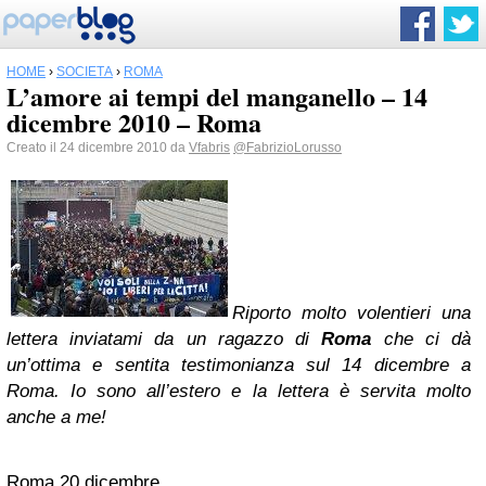
HOME
›
SOCIETÀ
›
ROMA
L’amore ai tempi del manganello – 14
dicembre 2010 – Roma
Creato il 24 dicembre 2010 da
Vfabris
@FabrizioLorusso
Riporto molto volentieri una
lettera inviatami da un ragazzo di
Roma
che ci dà
un’ottima e sentita testimonianza sul 14 dicembre a
Roma. Io sono all’estero e la lettera è servita molto
anche a me!
Roma 20 dicembre