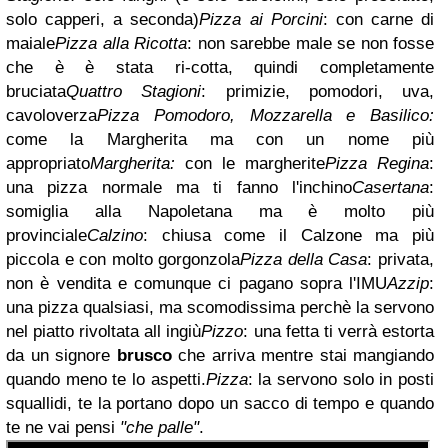
solo capperi, a seconda)
Pizza ai Porcini
: con carne di
maiale
Pizza alla Ricotta
: non sarebbe male se non fosse
che è è stata ri-cotta, quindi completamente
bruciata
Quattro Stagioni
: primizie, pomodori, uva,
cavoloverza
Pizza Pomodoro, Mozzarella e Basilico:
come la Margherita ma con un nome più
appropriato
Margherita:
con le margherite
Pizza Regina
:
una pizza normale ma ti fanno l'inchino
Casertana
:
somiglia alla Napoletana ma è molto più
provinciale
Calzino
: chiusa come il Calzone ma più
piccola e con molto gorgonzola
Pizza della Casa
: privata,
non è vendita e comunque ci pagano sopra l'IMU
Azzip
:
una pizza qualsiasi, ma scomodissima perchè la servono
nel piatto rivoltata all ingiù
Pizzo
: una fetta ti verrà estorta
da un signore
brusco
che arriva mentre stai mangiando
quando meno te lo aspetti.
Pizza
: la servono solo in posti
squallidi, te la portano dopo un sacco di tempo e quando
te ne vai pensi
"che palle"
.