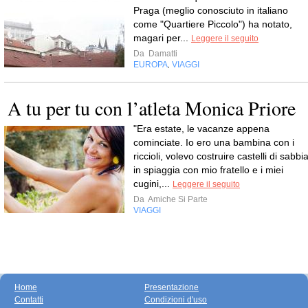
Praga (meglio conosciuto in italiano
come "Quartiere Piccolo") ha notato,
magari per...
Leggere il seguito
Da
Damatti
EUROPA
VIAGGI
,
A tu per tu con l’atleta Monica Priore
"Era estate, le vacanze appena
cominciate. Io ero una bambina con i
riccioli, volevo costruire castelli di sabbi
in spiaggia con mio fratello e i miei
cugini,...
Leggere il seguito
Da
Amiche Si Parte
VIAGGI
Home
Presentazione
Contatti
Condizioni d'uso