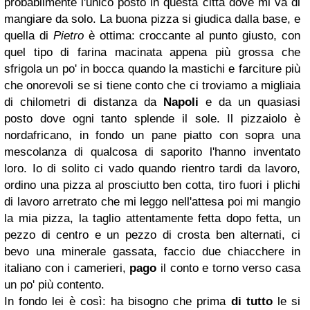
probabilmente l'unico posto in questa città dove mi va di
mangiare da solo. La buona pizza si giudica dalla base, e
quella di
Pietro
è ottima: croccante al punto giusto, con
quel tipo di farina macinata appena più grossa che
sfrigola un po' in bocca quando la mastichi e farciture più
che onorevoli se si tiene conto che ci troviamo a migliaia
di chilometri di distanza da
Napoli
e da un quasiasi
posto dove ogni tanto splende il sole. Il pizzaiolo è
nordafricano, in fondo un pane piatto con sopra una
mescolanza di qualcosa di saporito l'hanno inventato
loro. Io di solito ci vado quando rientro tardi da lavoro,
ordino una pizza al prosciutto ben cotta, tiro fuori i plichi
di lavoro arretrato che mi leggo nell'attesa poi mi mangio
la mia pizza, la taglio attentamente fetta dopo fetta, un
pezzo di centro e un pezzo di crosta ben alternati, ci
bevo una minerale gassata, faccio due chiacchere in
italiano con i camerieri,
pago
il conto e torno verso casa
un po' più contento.
In fondo lei è così: ha bisogno che prima
di tutto
le si