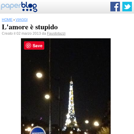
HOME
›
VIAGGI
L'amore è stupido
Creato il 02 marzo 2013 da
Faustotazzi
Save