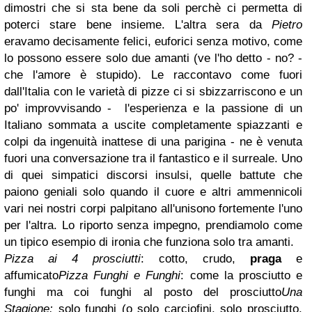
dimostri che si sta bene da soli perchè ci permetta di
poterci stare bene insieme. L'altra sera da
Pietro
eravamo decisamente felici, euforici senza motivo, come
lo possono essere solo due amanti (ve l'ho detto - no? -
che l'amore è stupido). Le raccontavo come fuori
dall'Italia con le varietà di pizze ci si sbizzarriscono e un
po' improvvisando - l'esperienza e la passione di un
Italiano sommata a uscite completamente spiazzanti e
colpi da ingenuità inattese di una parigina - ne è venuta
fuori una conversazione tra il fantastico e il surreale. Uno
di quei simpatici discorsi insulsi, quelle battute che
paiono geniali solo quando il cuore e altri ammennicoli
vari nei nostri corpi palpitano all'unisono fortemente l'uno
per l'altra. Lo riporto senza impegno, prendiamolo come
un tipico esempio di ironia che funziona solo tra amanti.
Pizza ai 4 prosciutti
: cotto, crudo,
praga
e
affumicato
Pizza Funghi e Funghi
: come la prosciutto e
funghi ma coi funghi al posto del prosciutto
Una
Stagione:
solo funghi (o solo carciofini, solo prosciutto,