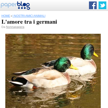
HOME
›
I NOSTRI AMICI ANIMALI
L'amore tra i germani
Da
Nonnapapera