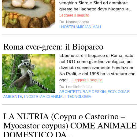
venghino Siore e Siori ad ammirare
questo bel laghetto dove nuotano le...
Leggere il seguito
Da
Nonnapapera
I NOSTRI AMICI ANIMALI
Roma ever-green: il Bioparco
Ebbene si: è il Bioparco di Roma, nato
nel 1911 come giardino zoologico, poi
divenuto successivamente Fondazione
No Profit, e dal 1998 ha la struttura che
oggi...
Leggere il seguito
Da
Lemillebolleblu
ARCHITETTURA E DESIGN
ECOLOGIA E
,
AMBIENTE
I NOSTRI AMICI ANIMALI
TECNOLOGIA
,
,
LA NUTRIA (Coypu o Castorino –
Myocastor coypus) COME ANIMALE
DOMESTICO DA...