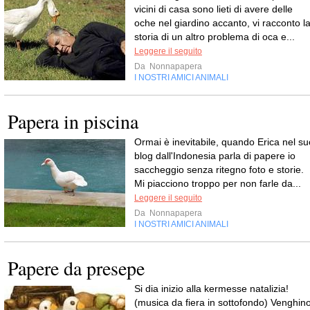
vicini di casa sono lieti di avere delle
oche nel giardino accanto, vi racconto l
storia di un altro problema di oca e...
Leggere il seguito
Da
Nonnapapera
I NOSTRI AMICI ANIMALI
Papera in piscina
Ormai è inevitabile, quando Erica nel su
blog dall'Indonesia parla di papere io
saccheggio senza ritegno foto e storie.
Mi piacciono troppo per non farle da...
Leggere il seguito
Da
Nonnapapera
I NOSTRI AMICI ANIMALI
Papere da presepe
Si dia inizio alla kermesse natalizia!
(musica da fiera in sottofondo) Venghino