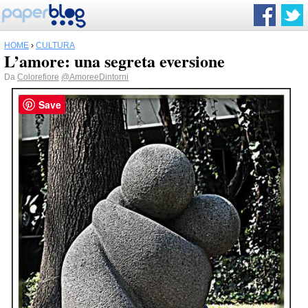
HOME
›
CULTURA
L’amore: una segreta eversione
Da
Colorefiore
@AmoreeDintorni
Save