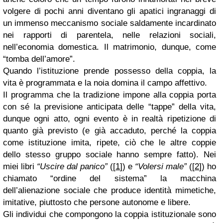
volgere di pochi anni diventano gli apatici ingranaggi di
un immenso meccanismo sociale saldamente incardinato
nei rapporti di parentela, nelle relazioni sociali,
nell’economia domestica. Il matrimonio, dunque, come
“tomba dell’amore”.
Quando l’istituzione prende possesso della coppia, la
vita è programmata e la noia domina il campo affettivo.
Il programma che la tradizione impone alla coppia porta
con sé la previsione anticipata delle “tappe” della vita,
dunque ogni atto, ogni evento è in realtà ripetizione di
quanto già previsto (e già accaduto, perché la coppia
come istituzione imita, ripete, ciò che le altre coppie
dello stesso gruppo sociale hanno sempre fatto). Nei
miei libri
“Uscire dal panico”
([
1
]) e
“Volersi male”
([
2
]) ho
chiamato “ordine del sistema” la macchina
dell’alienazione sociale che produce identità mimetiche,
imitative, piuttosto che persone autonome e libere.
Gli individui che compongono la coppia istituzionale sono