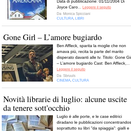
Data di pubblicazione: 01/11/2004 Di
Joyce Caro...
Leggere il seguito
Da
Monica Spicciani
CULTURA
LIBRI
,
Gone Girl – L’amore bugiardo
Ben Affleck, sparita la moglie che non
amava più, recita la parte del marito
disperato davanti alle tv. Titolo: Gone Gi
– L’amore bugiardo Cast: Ben Affleck,...
Leggere il seguito
Da
Sbruuls
CINEMA
CULTURA
,
Novità librarie di luglio: alcune uscite
da tenere sott'occhio
Luglio è alle porte, e le case editrici
diradano le pubblicazioni concentrandos
soprattutto su libri "da spiaggia": gialli e