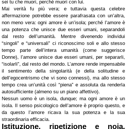
sei tu che muori, perché muori con lui.
Mai verità fu più vera; e tuttavia questa celebre
affermazione potrebbe essere parafrasata con un’altra,
non meno vera: ogni amore è un’isola; perché l’amore è
una potenza che unisce due esseri umani, separandoli
dal resto dell’umanità. Mentre divenendo individui
“singoli” e “universali” ci riconoscimo soli e allo stesso
tempo parte dell’intera umanità (come suggerisce
Donne), l’amore unisce due esseri umani, per separarli,
“isolarli”, dal resto del mondo. L’amore rende impensabile
il sentimento della singolarità (e della solitudine e
dell’egocentrismo che vi sono connessi), ma allo stesso
tempo crea un’unità così “piena” e assoluta da renderla
autosufficiente (almeno su un piano affettivo).
Nessun uomo è un isola, dunque; ma ogni amore è un
isola. Il senso psicologico dell’amore è proprio questo, e
da questo l’amore ricava la sua potenza e la sua
straordinaria efficacia.
Istituzione, ripetizione e noia.