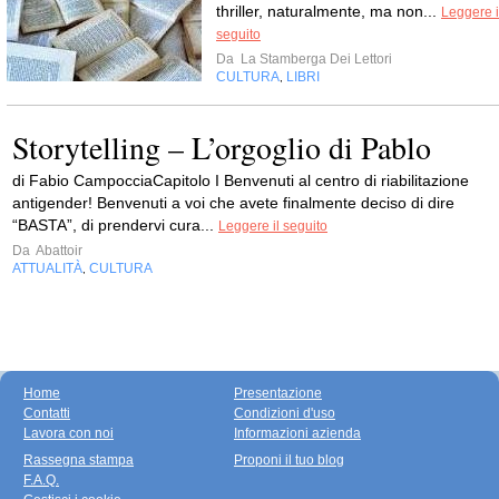
thriller, naturalmente, ma non...
Leggere i
seguito
Da
La Stamberga Dei Lettori
CULTURA
LIBRI
,
Storytelling – L’orgoglio di Pablo
di Fabio CampocciaCapitolo I Benvenuti al centro di riabilitazione
antigender! Benvenuti a voi che avete finalmente deciso di dire
“BASTA”, di prendervi cura...
Leggere il seguito
Da
Abattoir
ATTUALITÀ
CULTURA
,
Home
Presentazione
Contatti
Condizioni d'uso
Lavora con noi
Informazioni azienda
Rassegna stampa
Proponi il tuo blog
F.A.Q.