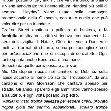
l'album postumo "Skylarkin'", che vince il disco di platino
e viene annoverato tra i cento album irlandesi più belli di
sempre. "Heyday" viene usata nella campagna
promozionale della Guinness, con tutto quello che può
voler dire per un irlandese...
Grafton Street continua a pullulare di buskers, e
la
famiglia
artistica della città si rinnova continuamente. La
sera della vigilia di Natale, Glen, insieme a Damien e
molti altri armati di chitarra, suona per raccogliere fondi
per un'associazione che si occupa di senzatetto. Ogni
tanto spunta anche Bono a dare una mano.
Se siete da quelle parti, passate a trovarli.
Mic Christopher riposa nel cimitero di Dublino, sulla
lapide accanto al nome c'è scritto "Troubadour", da una
canzone di
Van Morrison
che cantava spesso per
strada. Gli amici, i parenti e gli ammiratori vanno spesso
a salutarlo, e ogni volta posano un plettro.
"Abbiamo visto troppa bellezza per essere cinici,
provato
troppa gioia per sentirci abbandonati,
scalato troppe