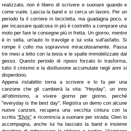
realizzato, non è libero di scrivere e suonare quando e
come vuole. Lascia la band e si cerca un lavoro. Per un
periodo fa il corriere in bicicletta, ma guadagna poco, e
per incassare qualcosa in più è costretto a comprare una
moto per fare le consegne più in fretta. Un giorno, mentre
è in sella, un'auto lo travolge e lui vola sull'asfalto. Si
rompe il collo ma sopravvive miracolosamente. Passa
tre mesi a letto con la testa e le spalle immobilizzate dal
gesso. Questo periodo di riposo forzato lo trasforma,
tutto il cinismo e la disillusione accumulate negli anni si
disperdono.
Appena ristabilito torna a scrivere e lo fa per una
canzone che gli cambierà la vita: "Heyday", un inno
all'ottimismo, a vivere giorno per giorno, perché
"everyday is the best day". Registra un demo con alcune
nuove canzoni, recupera una vecchia cintura con la
scritta
"Elvis"
e ricomincia a suonare per strada; Glen lo
accompagna, anche lui ha lasciato la band e insieme