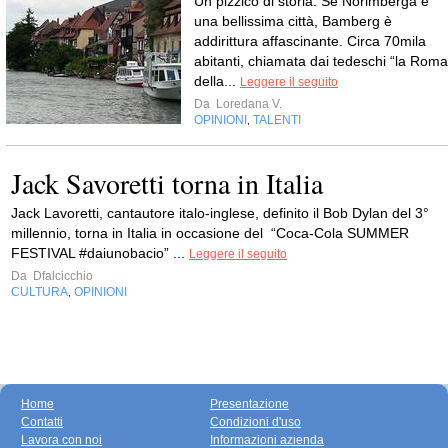
Un pizzico di storia. Se Norimberga è
una bellissima città, Bamberg è
addirittura affascinante. Circa 70mila
abitanti, chiamata dai tedeschi “la Roma
della...
Leggere il seguito
Da
Loredana V.
OPINIONI
TALENTI
,
Jack Savoretti torna in Italia
Jack Lavoretti, cantautore italo-inglese, definito il Bob Dylan del 3°
millennio, torna in Italia in occasione del “Coca-Cola SUMMER
FESTIVAL #daiunobacio” ...
Leggere il seguito
Da
Dfalcicchio
CULTURA
OPINIONI
,
Home
Presentazione
Contatti
Condizioni d'uso
Lavora con noi
Informazioni azienda