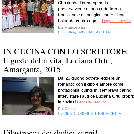
Christophe Darmangeat La
preservazione di una certa forma
tradizionale di famiglia, come ultimo
baluardo contro ogni...
Leggere il seguito
Da
Francosenia
CULTURA
OPINIONI
SOCIETÀ
,
,
IN CUCINA CON LO SCRITTORE:
Il gusto della vita, Luciana Ortu,
Amarganta, 2015
Dal 26 giugno potrete leggere un
romanzo con il cibo e amore come
protagonisti quindi mi sembrava carino
intervistare l’autrice Luciana Ortu propri
in cucina!
Leggere il seguito
Da
Gnoma
CUCINA
CURIOSITÀ
LIBRI
RICETTE
,
,
,
Filastrocca dei dodici segni!