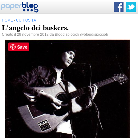
HOME
›
CURIOSITÀ
L'angelo dei buskers.
Creato il 29 novembre 2012 da
Blogdispiccioli
@blogdispiccioli
Save