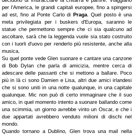
decidono di imbracciare la chitarra e partire. Viaggiano
per l'America, le grandi capitali europee, fino a spingersi
ad est, fino al Ponte Carlo di
Praga
. Quel posto è una
meta privilegiata per i buskers d'Europa, saranno le
statue che permettono sempre che ci sia qualcuno ad
ascoltare, sarà che la leggenda vuole sia stato costruito
con i tuorli d'uovo per renderlo più resistente, anche alla
musica.
Su quel ponte vede Glen suonare e cantare una canzone
di Bob Dylan che parla di amicizia, mentre cerca di
adescare delle passanti che si mettono a ballare. Poco
più in là ci sono Damien e Lisa, altri due amici irlandesi
che si sono uniti in una notte qualunque, in una capitale
qualunque. Mic non può di certo immaginare che il suo
amico, in quel momento intento a suonare ballando come
una scimmia, un giorno avrebbe vinto un Oscar, e che i
due appartati avrebbero venduto milioni di dischi nel
mondo.
Quando tornano a Dublino, Glen trova una mail nella