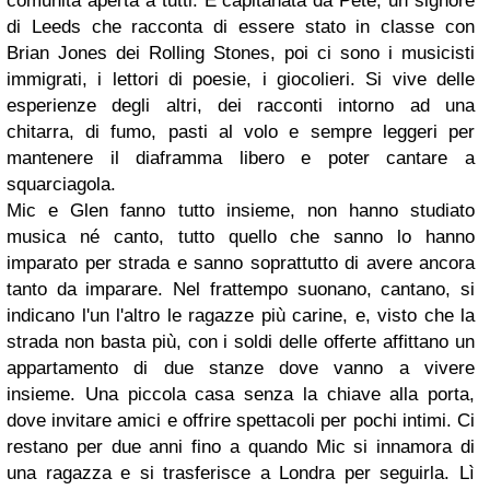
comunità aperta a tutt
i.
È
capitanata da Pete, un signore
di Leeds che racconta di essere stato in classe con
Brian Jones dei Rolling St
ones, poi ci sono i musicisti
immigrati, i lettori di poesie, i giocolieri. Si vive delle
esperienze degli altri, dei racconti intorno ad una
chitarra, di fumo, pasti al volo e sempre leggeri per
mantenere il diaframma libero e poter cantare a
squarciagola.
Mic e Glen fanno tutto insieme, non hanno studiato
musica né canto, tutto quello che sanno lo hanno
imparato per strada e sanno soprattutto di avere ancora
tanto da imparare. Nel frattempo suonano, cantano, si
indicano l'un l'altro le ragazze più carine, e, visto che la
strada non basta più, con i soldi delle offerte affittano un
appartamento di due stanze dove vanno a vivere
insieme. Una piccola casa senza la chiave alla porta,
dove invitare amici e offrire spettacoli per pochi intimi. Ci
restano per due anni fino a quando Mic si innamora di
una ragazza e si trasferisce a Londra per seguirla. Lì