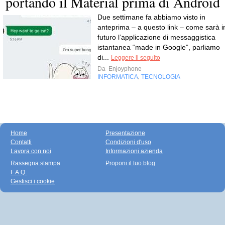
portando il Material prima di Android
Due settimane fa abbiamo visto in
anteprima – a questo link – come sarà i
futuro l’applicazione di messaggistica
istantanea “made in Google”, parliamo
di...
Leggere il seguito
Da
Enjoyphone
INFORMATICA
TECNOLOGIA
,
Home
Presentazione
Contatti
Condizioni d'uso
Lavora con noi
Informazioni azienda
Rassegna stampa
Proponi il tuo blog
F.A.Q.
Gestisci i cookie