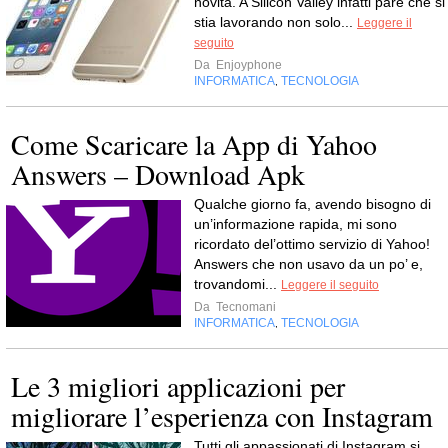
novità. A Silicon Valley infatti pare che si
stia lavorando non solo...
Leggere il
seguito
Da
Enjoyphone
INFORMATICA
TECNOLOGIA
,
Come Scaricare la App di Yahoo
Answers – Download Apk
Qualche giorno fa, avendo bisogno di
un’informazione rapida, mi sono
ricordato del’ottimo servizio di Yahoo!
Answers che non usavo da un po’ e,
trovandomi...
Leggere il seguito
Da
Tecnomani
INFORMATICA
TECNOLOGIA
,
Le 3 migliori applicazioni per
migliorare l’esperienza con Instagram
Tutti gli appassionati di Instagram si