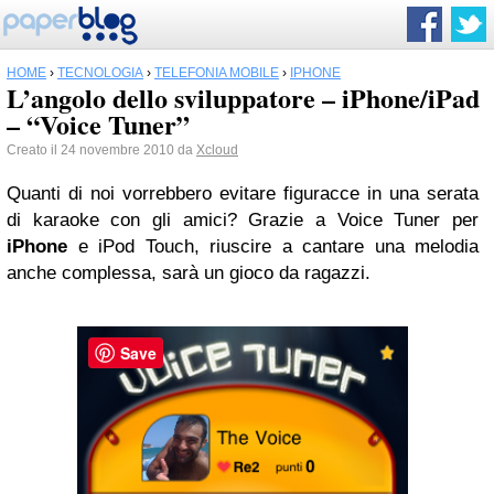
HOME
›
TECNOLOGIA
›
TELEFONIA MOBILE
›
IPHONE
L’angolo dello sviluppatore – iPhone/iPad
– “Voice Tuner”
Creato il 24 novembre 2010 da
Xcloud
Quanti di noi vorrebbero evitare figuracce in una serata
di karaoke con gli amici? Grazie a Voice Tuner per
iPhone
e iPod Touch, riuscire a cantare una melodia
anche complessa, sarà un gioco da ragazzi.
Save