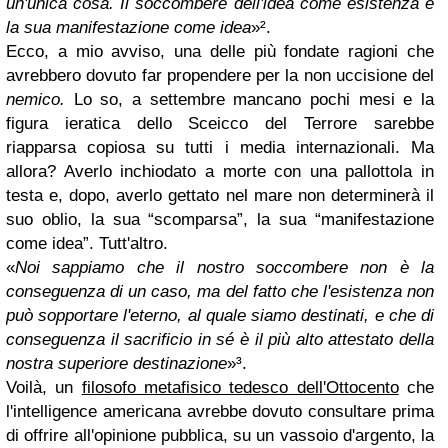
un'unica cosa. Il soccombere dell'idea come esistenza è
la sua manifestazione come idea
»².
Ecco, a mio avviso, una delle più fondate ragioni che
avrebbero dovuto far propendere per la non uccisione del
nemico.
Lo so, a settembre mancano pochi mesi e la
figura ieratica dello Sceicco del Terrore sarebbe
riapparsa copiosa su tutti i media internazionali. Ma
allora? Averlo inchiodato a morte con una pallottola in
testa e, dopo, averlo gettato nel mare non determinerà il
suo oblio, la sua “scomparsa”, la sua “manifestazione
come idea”. Tutt'altro.
«
Noi sappiamo che il nostro soccombere non è la
conseguenza di un caso, ma del fatto che l'esistenza non
può sopportare l'eterno, al quale siamo destinati, e che di
conseguenza il sacrificio in sé è il più alto attestato della
nostra superiore destinazione
»³.
Voilà, un
filosofo metafisico tedesco dell'Ottocento
che
l'intelligence americana avrebbe dovuto consultare prima
di offrire all'opinione pubblica, su un vassoio d'argento, la