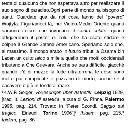
testa di qualcuno che non aspettava altro per realizzare il
suo sogno di paradiso.
Ogni parte di mondo ha bisogno di
santi. Guardate qua da noi cosa fanno del “povero”
Wojtyla. Figuriamoci là, nel Vicino-Medio Oriente quanti
saranno coloro che invocano il
santo subito
, quanti
affiggeranno il poster di colui che ha osato sfidare e
colpire il Grande Satana Americano. Speriamo solo che,
al massimo, il mondo arabo in futuro tributi a Osama bin
Laden un culto
laico
simile a quello che molti occidentali
tributano a Che Guevara. Anche se sarà difficile, giacché
quando c'è di mezzo la fede ultraterrena le cose sono
molto più complicate e puzzano di morto, anche se il
cadavere è giù in fondo al mare.
¹K.W.F. Solger,
Vorlesungen über Ästhetik,
Leipzig
1829,
[trad. it.
Lezioni di estetica,
a cura di G. Pinna,
Palermo
1995, pag. 214. Trovato in “Peter Szondi,
Saggio sul
tragico
, Einaudi,
Torino
1996”]²
Ibidem,
pag. 215.³
Ibidem,
pag. 86