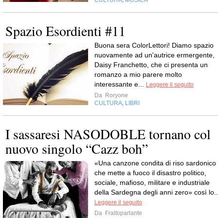
CULTURA
MUSICA
,
Spazio Esordienti #11
Buona sera ColorLettori! Diamo spazio
nuovamente ad un'autrice ermergente,
Daisy Franchetto, che ci presenta un
romanzo a mio parere molto
interessante e...
Leggere il seguito
Da
Roryone
CULTURA
LIBRI
,
I sassaresi NASODOBLE tornano col
nuovo singolo “Cazz boh”
«Una canzone condita di riso sardonico
che mette a fuoco il disastro politico,
sociale, mafioso, militare e industriale
della Sardegna degli anni zero» così lo..
Leggere il seguito
Da
Fraltoparlante