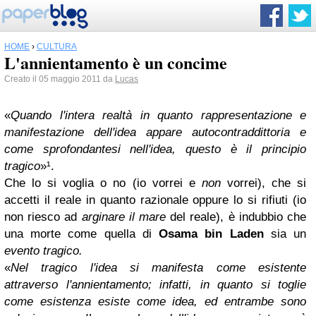
HOME
›
CULTURA
L'annientamento è un concime
Creato il 05 maggio 2011 da
Lucas
«
Quando l'intera realtà in quanto rappresentazione e
manifestazione dell'idea appare autocontraddittoria e
come sprofondantesi nell'idea, questo è il principio
tragico
»¹.
Che lo si voglia o no (io vorrei e
non
vorrei), che si
accetti il reale in quanto razionale oppure lo si rifiuti (io
non riesco ad
arginare il mare
del reale), è indubbio che
una morte come quella di
Osama bin Laden
sia un
evento tragico.
«
Nel tragico l'idea si manifesta come esistente
attraverso l'annientamento; infatti, in quanto si toglie
come esistenza esiste come idea, ed entrambe sono