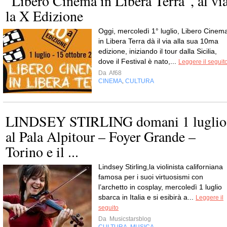
“Libero Cinema in Libera Terra”, al vi
la X Edizione
Oggi, mercoledì 1° luglio, Libero Cinem
in Libera Terra dà il via alla sua 10ma
edizione, iniziando il tour dalla Sicilia,
dove il Festival è nato,...
Leggere il seguit
Da
Af68
CINEMA
CULTURA
,
LINDSEY STIRLING domani 1 luglio
al Pala Alpitour – Foyer Grande –
Torino e il ...
Lindsey Stirling,la violinista californiana
famosa per i suoi virtuosismi con
l’archetto in cosplay, mercoledì 1 luglio
sbarca in Italia e si esibirà a...
Leggere il
seguito
Da
Musicstarsblog