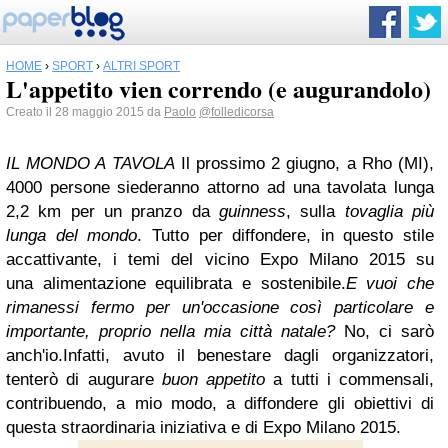
HOME
›
SPORT
›
ALTRI SPORT
L'appetito vien correndo (e augurandolo)
Creato il 28 maggio 2015 da
Paolo
@folledicorsa
IL MONDO A TAVOLA
Il prossimo 2 giugno, a Rho (MI),
4000 persone siederanno attorno ad una
tavolata lunga
2,2 km per un pranzo da
guinness
, sulla
tovaglia più
lunga del mondo
. Tutto
per diffondere, in questo stile
accattivante, i temi del vicino Expo Milano 2015 su
una
alimentazione equilibrata e sostenibile.
E vuoi che
rimanessi fermo per un'occasione così particolare e
importante, proprio nella
mia città natale?
No, ci sarò
anch'io.
Infatti, avuto il benestare dagli organizzatori,
tenterò di augurare
buon appetito
a tutti
i commensali,
contribuendo, a mio modo, a diffondere gli obiettivi di
questa straordinaria
iniziativa e di Expo Milano 2015.