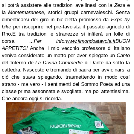
si potrà assistere alle tradizioni avellinesi con la
Zeza
e
la
Montemaranese
,
storici gruppi carnevaleschi. Senza
dimenticarsi del giro in bicicletta promosso da
Expo by
bike
per riscoprire nel pre-tavolata il passato agricolo di
Rho.
E tra tradizioni e stranezze si infilerà un folle di
corsa ...
Per info:
www.ilmondoatavola.it
BUON
APPETITO!
Anche il mio vecchio professore di italiano
veniva considerato un matto per
aver spiegato un
Canto
dell'Inferno de
La Divina Commedia
di Dante da sotto la
cattedra.
Nascosto e tremando di paura per avvicinarsi a
ciò che stava spiegando, trasmettendo in
modo così
strano - ma vero - i sentimenti del Sommo Poeta ad una
classe prima assonnata e
svogliata, ma poi attentissima.
Che ancora oggi si ricorda.