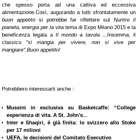
che spesso porta ad una cattiva ed eccessiva
alimentazione.
Così, augurando a tutti sfrontatamente un
buon appetito
si potrebbe far riflettere sul
Nurtire il
pianeta, energia per la vita
tema di Expo Milano 2015 e la
beneficenza legata a
Il mondo a tavola
...
Insomma, il
classico
"si mangia per vivere, non si vive per
mangiare".
Buon appetito!
Potrebbero interessarti anche :
Mussini in esclusiva su Basketcaffe: “College
esperienza di vita. A St. John’s...
Inter e Shaqiri, è già finita: lo svizzero allo Stoke
per 17 milioni
UEFA, le decisioni del Comitato Esecutivo