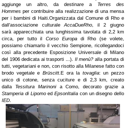
aggiunge un altro, da destinare a
Terres des
Hommes
per
contribuire alla realizzazione di una mensa
per i bambini di Haiti.
Organizzata dal Comune di Rho e
dall'associazione culturale
AccaDueRho
, il 2 giugno
sarà
apparecchiata una lunghissima tavolata di 2,2 km
circa, per tutto il
Corso Europa
di Rho
(se volete,
possiamo chiamarlo il vecchio Sempione, ricollegandoci
così alla precedente
Esposizione Universale di Milano
del 1906 dedicata ai trasporti ...).
Il menù?
alla portata
di
tutti, vegetariani e non, con risotto alla Milanese fatto con
brodo vegetale e
Brüscitt
.
E ora la
tovaglia
: un pezzo
unico di cotone, senza cuciture e di 2,3 km, creato
dalla
Tessitura Marinoni
a Como, decorato grazie a
Stamperia di Lipomo
ed
EpsonItalia
con un
disegno dello
IED
.