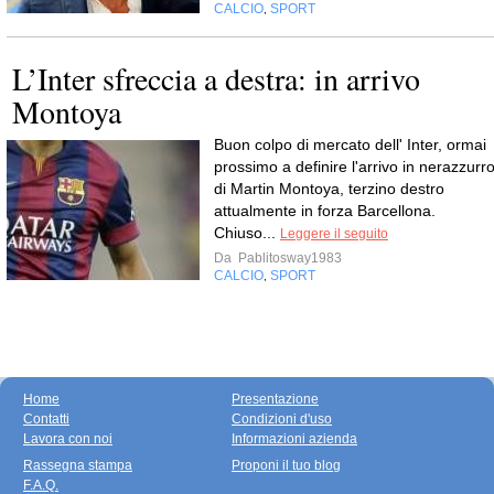
CALCIO
SPORT
,
L’Inter sfreccia a destra: in arrivo
Montoya
Buon colpo di mercato dell' Inter, ormai
prossimo a definire l'arrivo in nerazzurr
di Martin Montoya, terzino destro
attualmente in forza Barcellona.
Chiuso...
Leggere il seguito
Da
Pablitosway1983
CALCIO
SPORT
,
Home
Presentazione
Contatti
Condizioni d'uso
Lavora con noi
Informazioni azienda
Rassegna stampa
Proponi il tuo blog
F.A.Q.