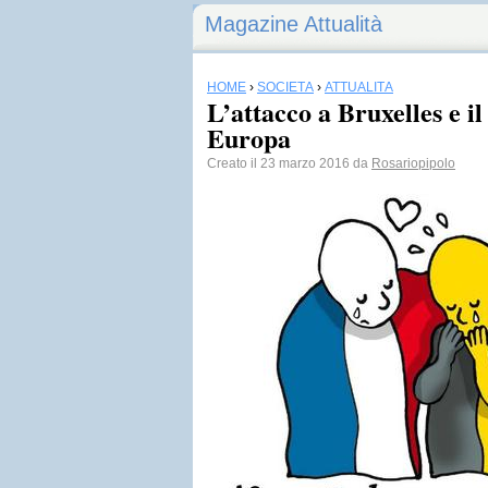
Magazine Attualità
HOME
›
SOCIETÀ
›
ATTUALITÀ
L’attacco a Bruxelles e il
Europa
Creato il 23 marzo 2016 da
Rosariopipolo