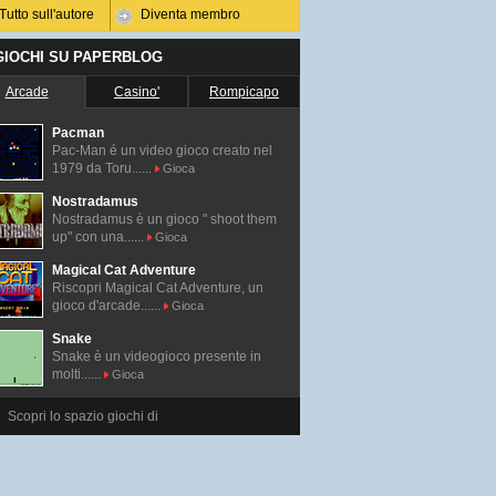
Tutto sull'autore
Diventa membro
 GIOCHI SU PAPERBLOG
Arcade
Casino'
Rompicapo
Pacman
Pac-Man é un video gioco creato nel
1979 da Toru......
Gioca
Nostradamus
Nostradamus è un gioco " shoot them
up" con una......
Gioca
Magical Cat Adventure
Riscopri Magical Cat Adventure, un
gioco d'arcade......
Gioca
Snake
Snake è un videogioco presente in
molti......
Gioca
Scopri lo spazio giochi di