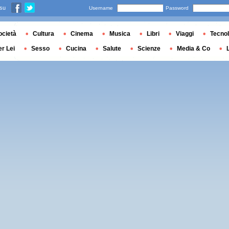
 su
Username
Password
ocietà
Cultura
Cinema
Musica
Libri
Viaggi
Tecnol
er Lei
Sesso
Cucina
Salute
Scienze
Media & Co