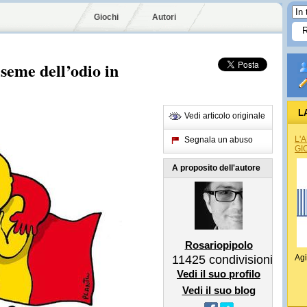
Giochi
Autori
 seme dell’odio in
L
Vedi articolo originale
L'
Segnala un abuso
GI
A proposito dell'autore
Rosariopipolo
11425
condivisioni
Agi
Vedi il suo profilo
Vedi il suo blog