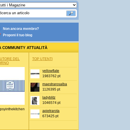
Non ancora membro?
Proponi il tuo blog
A COMMUNITY ATTUALITÀ
AUTORE DEL
TOP UTENTI
ORNO
yellowflate
1983762 pt
maestrarosalba
1126395 pt
ladyblitz
1046574 pt
psyinthekitchen
apietrarota
673425 pt