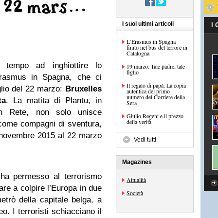
I suoi ultimi articoli
I
L’Erasmus in Spagna
finito nel bus del terrore in
Catalogna
 tempo ad inghiottire lo
19 marzo: Tale padre, tale
figlio
’Erasmus in Spagna, che ci
Il regalo di papà: La copia
eglio del 22 marzo:
Bruxelles
autentica del primo
numero del Corriere della
ta
. La matita di Plantu, in
Sera
n Rete, non solo unisce
Giulio Regeni e il prezzo
della verità
come compagni di sventura,
3 novembre 2015 al 22 marzo
Vedi tutti
Magazines
 ha permesso al terrorismo
Attualità
nare a colpire l’Europa in due
Società
metrò della capitale belga, a
. I terroristi schiacciano il