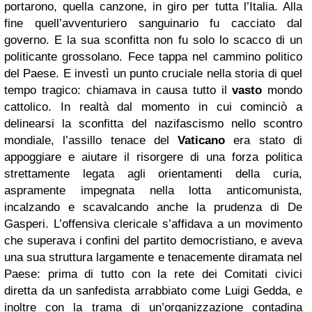
portarono, quella canzone, in giro per tutta l’Italia. Alla
fine quell’avventuriero sanguinario fu cacciato dal
governo. E la sua sconfitta non fu solo lo scacco di un
politicante grossolano. Fece tappa nel cammino politico
del Paese. E investì un punto cruciale nella storia di quel
tempo tragico: chiamava in causa tutto il
vasto
mondo
cattolico. In realtà dal momento in cui cominciò a
delinearsi la sconfitta del nazifascismo nello scontro
mondiale, l’assillo tenace del
Vaticano
era stato di
appoggiare e aiutare il risorgere di una forza politica
strettamente legata agli orientamenti della curia,
aspramente impegnata nella lotta anticomunista,
incalzando e scavalcando anche la prudenza di De
Gasperi. L’offensiva clericale s’affidava a un movimento
che superava i confini del partito democristiano, e aveva
una sua struttura largamente e tenacemente diramata nel
Paese: prima di tutto con la rete dei Comitati civici
diretta da un sanfedista arrabbiato come Luigi Gedda, e
inoltre con la trama di un’organizzazione contadina