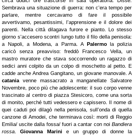
circa dodici ore trascorse in sala operatoria. Disse:
Sembrava una situazione di guerra: non c’era tempo per
parlare, mentre cercavamo di fare il possibile
avvertivamo, pesantissimi, l’apprensione e il dolore dei
parenti. Nella città dilagava furore e pianto. Lo stesso
giorno s’accesero scontri lungo tutto il filo della penisola:
a Napoli, a Modena, a Parma. A
Palermo
la polizia
caricò senza preavviso: freddò Francesco Vella, un
mastro muratore che stava soccorrendo un ragazzo di
sedici anni colpito da un colpo di moschetto al petto. E
cadde anche Andrea Gangitano, un giovane manovale. A
catania
venne massacrato a manganellate Salvatore
Novembre, poco più che adolescente: il suo corpo venne
trascinato al centro di piazza Stesicoro, come una sorta
di monito, perché tutti vedessero e capissero. Il nome di
quei caduti poi dilagò nella penisola, sull’onda di quella
canzone di Amodei, che terminava così: morti di Reggio
Emilia/ uscite dalla fossa/ fuori a cantar con noi
Bandiera
rossa
.
Giovanna Marini
e un gruppo di donne la