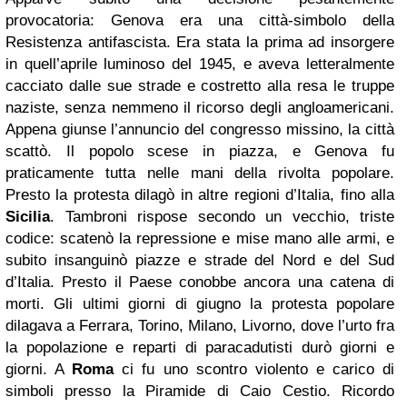
provocatoria: Genova era una città-simbolo della
Resistenza antifascista. Era stata la prima ad insorgere
in quell’aprile luminoso del 1945, e aveva letteralmente
cacciato dalle sue strade e costretto alla resa le truppe
naziste, senza nemmeno il ricorso degli angloamericani.
Appena giunse l’annuncio del congresso missino, la città
scattò. Il popolo scese in piazza, e Genova fu
praticamente tutta nelle mani della rivolta popolare.
Presto la protesta dilagò in altre regioni d’Italia, fino alla
Sicilia
. Tambroni rispose secondo un vecchio, triste
codice: scatenò la repressione e mise mano alle armi, e
subito insanguinò piazze e strade del Nord e del Sud
d’Italia. Presto il Paese conobbe ancora una catena di
morti. Gli ultimi giorni di giugno la protesta popolare
dilagava a Ferrara, Torino, Milano, Livorno, dove l’urto fra
la popolazione e reparti di paracadutisti durò giorni e
giorni. A
Roma
ci fu uno scontro violento e carico di
simboli presso la Piramide di Caio Cestio. Ricordo