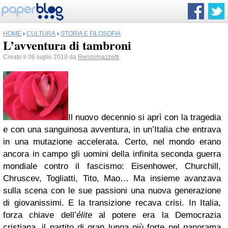
HOME
›
CULTURA
›
STORIA E FILOSOFIA
L’avventura di tambroni
Creato il 06 luglio 2010 da
Renzomazzetti
Il nuovo decennio si aprì con la tragedia
e con una sanguinosa avventura, in un’Italia che entrava
in una mutazione accelerata. Certo, nel mondo erano
ancora in campo gli uomini della infinita seconda guerra
mondiale contro il fascismo: Eisenhower, Churchill,
Chruscev, Togliatti, Tito, Mao… Ma insieme avanzava
sulla scena con le sue passioni una nuova generazione
di giovanissimi. E la transizione recava crisi. In Italia,
forza chiave dell’
élite
al potere era la Democrazia
cristiana, il partito di gran lunga più forte nel panorama