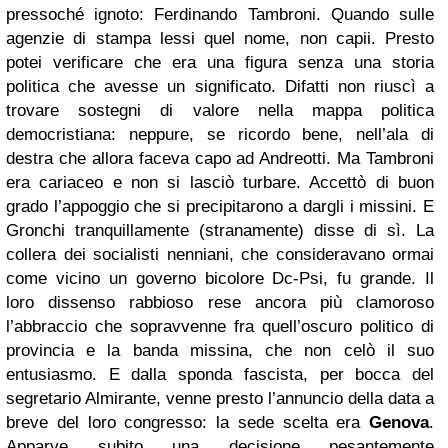
pressoché ignoto: Ferdinando Tambroni. Quando sulle
agenzie di stampa lessi quel nome, non capii. Presto
potei verificare che era una figura senza una storia
politica che avesse un significato. Difatti non riuscì a
trovare sostegni di valore nella mappa politica
democristiana: neppure, se ricordo bene, nell’ala di
destra che allora faceva capo ad Andreotti. Ma Tambroni
era cariaceo e non si lasciò turbare. Accettò di buon
grado l’appoggio che si precipitarono a dargli i missini. E
Gronchi tranquillamente (stranamente) disse di sì. La
collera dei socialisti nenniani, che consideravano ormai
come vicino un governo bicolore Dc-Psi, fu grande. Il
loro dissenso rabbioso rese ancora più clamoroso
l’abbraccio che sopravvenne fra quell’oscuro politico di
provincia e la banda missina, che non celò il suo
entusiasmo. E dalla sponda fascista, per bocca del
segretario Almirante, venne presto l’annuncio della data a
breve del loro congresso: la sede scelta era
Genova
.
Apparve subito una decisione pesantemente