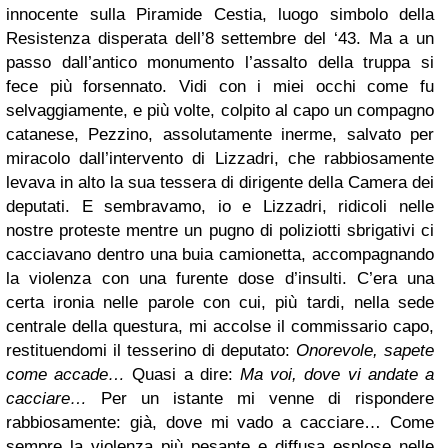
innocente sulla Piramide Cestia, luogo simbolo della
Resistenza disperata dell’8 settembre del ‘43. Ma a un
passo dall’antico monumento l’assalto della truppa si
fece più forsennato. Vidi con i miei occhi come fu
selvaggiamente, e più volte, colpito al capo un compagno
catanese, Pezzino, assolutamente inerme, salvato per
miracolo dall’intervento di Lizzadri, che rabbiosamente
levava in alto la sua tessera di dirigente della Camera dei
deputati. E sembravamo, io e Lizzadri, ridicoli nelle
nostre proteste mentre un pugno di poliziotti sbrigativi ci
cacciavano dentro una buia camionetta, accompagnando
la violenza con una furente dose d’insulti. C’era una
certa ironia nelle parole con cui, più tardi, nella sede
centrale della questura, mi accolse il commissario capo,
restituendomi il tesserino di deputato:
Onorevole, sapete
come accade…
Quasi a dire:
Ma voi, dove vi andate a
cacciare…
Per un istante mi venne di rispondere
rabbiosamente: già, dove mi vado a cacciare… Come
sempre la violenza più pesante e diffusa esplose nelle