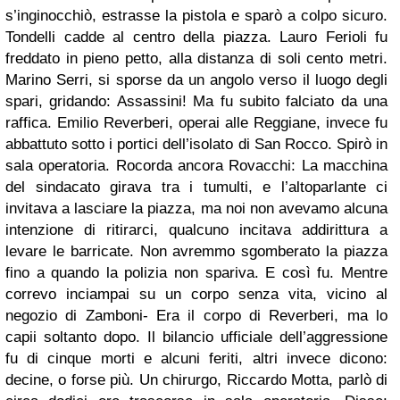
s’inginocchiò, estrasse la pistola e sparò a colpo sicuro.
Tondelli cadde al centro della piazza. Lauro Ferioli fu
freddato in pieno petto, alla distanza di soli cento metri.
Marino Serri, si sporse da un angolo verso il luogo degli
spari, gridando: Assassini! Ma fu subito falciato da una
raffica. Emilio Reverberi, operai alle Reggiane, invece fu
abbattuto sotto i portici dell’isolato di San Rocco. Spirò in
sala operatoria. Rocorda ancora Rovacchi: La macchina
del sindacato girava tra i tumulti, e l’altoparlante ci
invitava a lasciare la piazza, ma noi non avevamo alcuna
intenzione di ritirarci, qualcuno incitava addirittura a
levare le barricate. Non avremmo sgomberato la piazza
fino a quando la polizia non spariva. E così fu. Mentre
correvo inciampai su un corpo senza vita, vicino al
negozio di Zamboni- Era il corpo di Reverberi, ma lo
capii soltanto dopo. Il bilancio ufficiale dell’aggressione
fu di cinque morti e alcuni feriti, altri invece dicono:
decine, o forse più. Un chirurgo, Riccardo Motta, parlò di