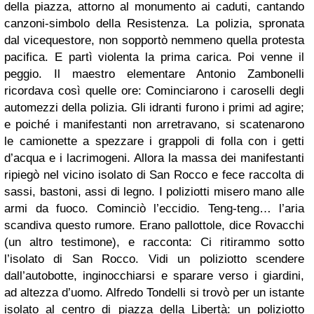
della piazza, attorno al monumento ai caduti, cantando
canzoni-simbolo della Resistenza. La polizia, spronata
dal vicequestore, non sopportò nemmeno quella protesta
pacifica. E partì violenta la prima carica. Poi venne il
peggio. Il maestro elementare Antonio Zambonelli
ricordava così quelle ore: Cominciarono i caroselli degli
automezzi della polizia. Gli idranti furono i primi ad agire;
e poiché i manifestanti non arretravano, si scatenarono
le camionette a spezzare i grappoli di folla con i getti
d’acqua e i lacrimogeni. Allora la massa dei manifestanti
ripiegò nel vicino isolato di San Rocco e fece raccolta di
sassi, bastoni, assi di legno. I poliziotti misero mano alle
armi da fuoco. Cominciò l’eccidio. Teng-teng… l’aria
scandiva questo rumore. Erano pallottole, dice Rovacchi
(un altro testimone), e racconta: Ci ritirammo sotto
l’isolato di San Rocco. Vidi un poliziotto scendere
dall’autobotte, inginocchiarsi e sparare verso i giardini,
ad altezza d’uomo. Alfredo Tondelli si trovò per un istante
isolato al centro di piazza della Libertà: un poliziotto