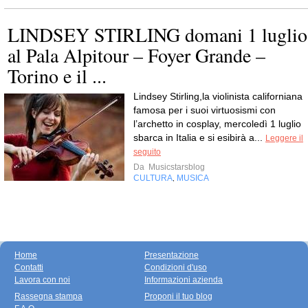
LINDSEY STIRLING domani 1 luglio
al Pala Alpitour – Foyer Grande –
Torino e il ...
Lindsey Stirling,la violinista californiana
famosa per i suoi virtuosismi con
l’archetto in cosplay, mercoledì 1 luglio
sbarca in Italia e si esibirà a...
Leggere il
seguito
Da
Musicstarsblog
CULTURA
MUSICA
,
Home
Presentazione
Contatti
Condizioni d'uso
Lavora con noi
Informazioni azienda
Rassegna stampa
Proponi il tuo blog