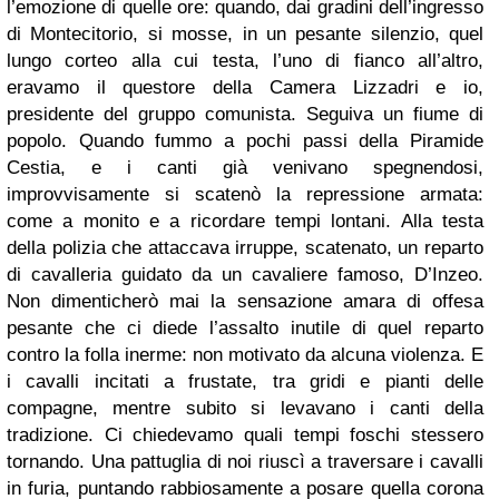
l’emozione di quelle ore: quando, dai gradini dell’ingresso
di Montecitorio, si mosse, in un pesante silenzio, quel
lungo corteo alla cui testa, l’uno di fianco all’altro,
eravamo il questore della Camera Lizzadri e io,
presidente del gruppo comunista. Seguiva un fiume di
popolo. Quando fummo a pochi passi della Piramide
Cestia, e i canti già venivano spegnendosi,
improvvisamente si scatenò la repressione armata:
come a monito e a ricordare tempi lontani. Alla testa
della polizia che attaccava irruppe, scatenato, un reparto
di cavalleria guidato da un cavaliere famoso, D’Inzeo.
Non dimenticherò mai la sensazione amara di offesa
pesante che ci diede l’assalto inutile di quel reparto
contro la folla inerme: non motivato da alcuna violenza. E
i cavalli incitati a frustate, tra gridi e pianti delle
compagne, mentre subito si levavano i canti della
tradizione. Ci chiedevamo quali tempi foschi stessero
tornando. Una pattuglia di noi riuscì a traversare i cavalli
in furia, puntando rabbiosamente a posare quella corona