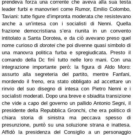
prendeva forza una corrente che aveva alla sua testa
leader furbi e manovrieri come Rumor, Emilio Colombo,
Taviani: tutte figure d’impronta moderata che resistevano
anche a un’intesa con i socialisti di Nenni. Quella
frazione democristiana s’era riunita in un convento
intitolato a Santa Dorotea, e da ciò avevano preso quel
nome curioso di
dorotei
che poi divenne quasi simbolo di
una manovra politica furba e spregiudicata. Presto il
comando della Dc finì tutto nelle loro mani. Con una
integrazione importante però: la figura di Aldo Moro:
assurto alla segreteria del partito, mentre Fanfani,
mordendo il freno, era stato obbligato ad accettare un
rinvio del suo disegno di intesa con Pietro Nenni e i
socialisti moderati. Dopo una breve e sbiadita transizione
che vide a capo del governo un pallido Antonio Segni, il
presidente della Repubblica Gronchi, che era politico di
chiara storia di sinistra ma peccava spesso di
presunzione, puntò su una soluzione strana e inattesa.
Affidò la presidenza del Consiglio a un personaggio