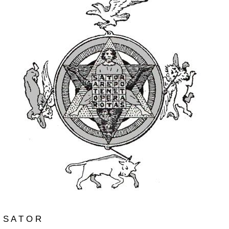
S A T O R