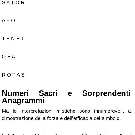
S A T O R
A E O
T E N E T
O E A
R O T A S
Numeri Sacri e Sorprendenti
Anagrammi
Ma le interpretazioni mistiche sono innumerevoli, a
dimostrazione della forza e dell’efficacia del simbolo.