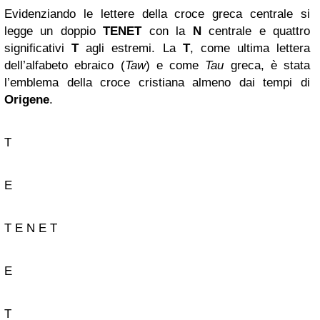
Evidenziando le lettere della croce greca centrale si
legge un doppio
TENET
con la
N
centrale e quattro
significativi
T
agli estremi. La
T
, come ultima lettera
dell’alfabeto ebraico (
Taw
) e come
Tau
greca, è stata
l’emblema della croce cristiana almeno dai tempi di
Origene
.
T
E
T E N E T
E
T