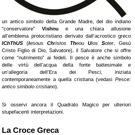
un antico simbolo della Grande Madre, del dio indiano
“conservatore”
Vishnu
e una chiara allusione
all’emblema protocristiano derivato dall’acrostico greco
IChThUS
(
I
esous
Ch
ristos
Th
eou
U
ios
S
oter
, Gesù
Cristo Figlio di Dio, Salvatore), il Salvatore che si offre
come “nutrimento” ai fedeli. Il pesce è anche simbolo
delle virtù dell’acqua della fonte battesimale e
un’allegoria dell’Era dei Pesci, iniziata
contemporaneamente a quella cristiana (vedasi
Pesce:
antico simbolo cristiano
).
Si osservi ancora il Quadrato Magico per ulteriori
stupefacenti interpretazioni.
La Croce Greca