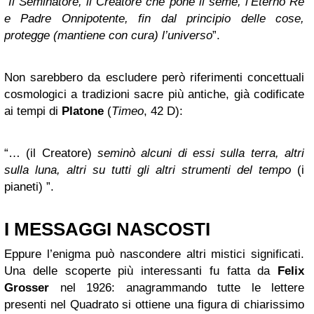
“
Il Seminatore, il Creatore che pone il seme, l’Eterno Re
e Padre Onnipotente, fin dal principio delle cose,
protegge (mantiene con cura) l’universo
”.
Non sarebbero da escludere però riferimenti concettuali
cosmologici a tradizioni sacre più antiche, già codificate
ai tempi di
Platone
(
Timeo
, 42 D):
“… (il Creatore)
seminò alcuni di essi sulla terra, altri
sulla luna, altri su tutti gli altri strumenti del tempo
(i
pianeti) ”.
I MESSAGGI NASCOSTI
Eppure l’enigma può nascondere altri mistici significati.
Una delle scoperte più interessanti fu fatta da
Felix
Grosser
nel 1926: anagrammando tutte le lettere
presenti nel Quadrato si ottiene una figura di chiarissimo