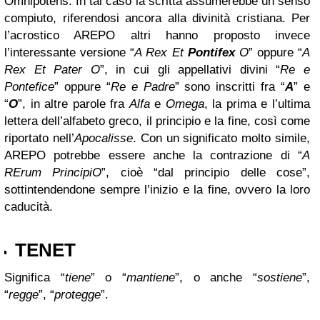
Omnipotens. In tal caso la scritta assumerebbe un senso
compiuto, riferendosi ancora alla divinità cristiana. Per
l’acrostico AREPO altri hanno proposto invece
l’interessante versione “
A Rex Et
Pontifex
O
” oppure “
A
Rex Et Pater O
”, in cui gli appellativi divini “
Re e
Pontefice
” oppure “
Re e Padre
” sono inscritti fra “
A
” e
“
O
”, in altre parole fra
Alfa
e
Omega
, la prima e l’ultima
lettera dell’alfabeto greco, il principio e la fine, così come
riportato nell’
Apocalisse
. Con un significato molto simile,
AREPO potrebbe essere anche la contrazione di “
A
RErum PrincipiO
”, cioè “dal principio delle cose”,
sottintendendone sempre l’inizio e la fine, ovvero la loro
caducità.
TENET
Significa “
tiene
” o “
mantiene
”, o anche “
sostiene
”,
“
regge
”, “
protegge
”.