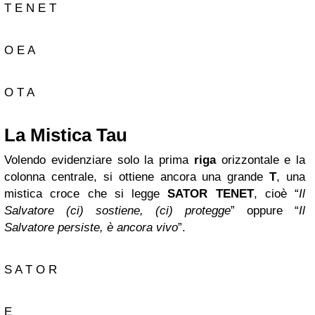
T E N E T
O E A
O T A
La Mistica Tau
Volendo evidenziare solo la prima
riga
orizzontale e la
colonna centrale, si ottiene ancora una grande
T
, una
mistica croce che si legge
SATOR TENET
, cioè “
Il
Salvatore (ci) sostiene, (ci) protegge
” oppure “
Il
Salvatore persiste, è ancora vivo
”.
S A T O R
E