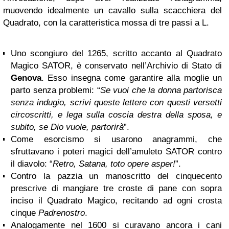
muovendo idealmente un cavallo sulla scacchiera del
Quadrato, con la caratteristica mossa di tre passi a L.
Uno scongiuro del 1265, scritto accanto al Quadrato
Magico SATOR, è conservato nell’Archivio di Stato di
Genova
. Esso insegna come garantire alla moglie un
parto senza problemi: “
Se vuoi che la donna partorisca
senza indugio, scrivi queste lettere con questi versetti
circoscritti, e lega sulla coscia destra della sposa, e
subito, se Dio vuole, partorirà
”.
Come esorcismo si usarono anagrammi, che
sfruttavano i poteri magici dell’amuleto SATOR contro
il diavolo: “
Retro, Satana, toto opere asper!
”.
Contro la pazzia un manoscritto del cinquecento
prescrive di mangiare tre croste di pane con sopra
inciso il Quadrato Magico, recitando ad ogni crosta
cinque
Padrenostro
.
Analogamente nel 1600 si curavano ancora i cani