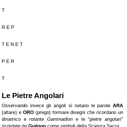
T
R E P
T E N E T
P E R
T
Le Pietre Angolari
Osservando invece gli angoli si notano le parole
ARA
(altare) e
ORO
(prego) formare disegni che ricordano un
dinamico e rotante
Gammadion
e le “pietre angolari”
ricordate da
Guénon
come simboli della Scienza Sacra.