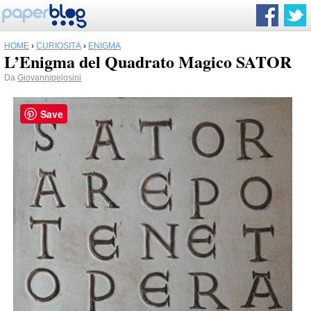
HOME
›
CURIOSITÀ
›
ENIGMA
L’Enigma del Quadrato Magico SATOR
Da
Giovannipelosini
Save