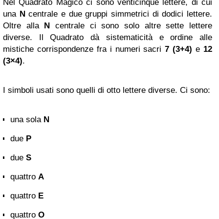
Nel Quadrato Magico ci sono venticinque lettere, di cui
una
N
centrale e due gruppi simmetrici di dodici lettere.
Oltre alla
N
centrale ci sono solo altre sette lettere
diverse. Il Quadrato dà sistematicità e ordine alle
mistiche corrispondenze fra i numeri sacri
7 (3+4)
e
12
(3×4)
.
I simboli usati sono quelli di otto lettere diverse. Ci sono:
una sola
N
due
P
due
S
quattro
A
quattro
E
quattro
O