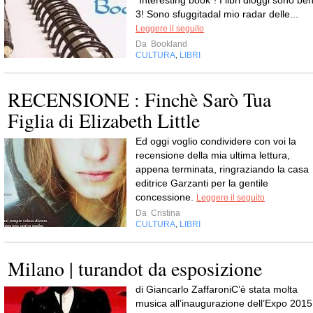
"Interesting book"! I libri dioggi sono be
3! Sono sfuggitadal mio radar delle...
Leggere il seguito
Da
Bookland
CULTURA
LIBRI
,
RECENSIONE : Finchè Sarò Tua
Figlia di Elizabeth Little
Ed oggi voglio condividere con voi la
recensione della mia ultima lettura,
appena terminata, ringraziando la casa
editrice Garzanti per la gentile
concessione.
Leggere il seguito
Da
Cristina
CULTURA
LIBRI
,
Milano | turandot da esposizione
di Giancarlo ZaffaroniC’è stata molta
musica all’inaugurazione dell’Expo 2015