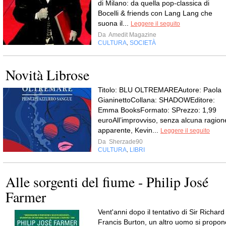
di Milano: da quella pop-classica di
Bocelli & friends con Lang Lang che
suona il...
Leggere il seguito
Da
Amedit Magazine
CULTURA
SOCIETÀ
,
Novità Librose
Titolo: BLU OLTREMAREAutore: Paola
GianinettoCollana: SHADOWEditore:
Emma BooksFormato: SPrezzo: 1,99
euroAll’improvviso, senza alcuna ragion
apparente, Kevin...
Leggere il seguito
Da
Sherzade90
CULTURA
LIBRI
,
Alle sorgenti del fiume - Philip José
Farmer
Vent'anni dopo il tentativo di Sir Richard
Francis Burton, un altro uomo si propon