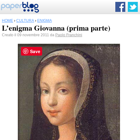
HOME
›
CULTURA
›
ENIGMA
L’enigma Giovanna (prima parte)
Creato il 09 novembre 2011 da
Paolo Franchini
Save