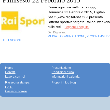
Come ogni fine settimana oggi,
Domenica 22 Febbraio 2015, Digital-
Sat.it (www.digital-sat.it) vi presenta
l'offerta sportiva targata Rai del weeken
sulle reti...
Leggere il seguito
Da
Digitalsat
MEDIA E COMUNICAZIONE
PROGRAMMI TV
,
TELEVISIONE
Home
Presentazione
Contatti
Condizioni d'uso
Lavora con noi
Informazioni azienda
Rassegna stampa
Proponi il tuo blog
F.A.Q.
Gestisci i cookie