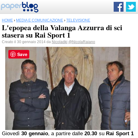
HOME
›
MEDIA E COMUNICAZIONE
›
TELEVISIONE
L'epopea della Valanga Azzurra di sci
stasera su Rai Sport 1
Creato il 30 gennaio 2014 da
Nicoladki
@NicolaRaiano
Save
Giovedì
30 gennaio
, a partire dalle
20.30
su
Rai Sport 1