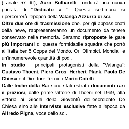
(canale 57 dtt),
Auro Bulbarelli
condurrà una nuova
puntata di
"Dedicato a…"
. Questa settimana si
ripercorrerà l'epopea della
Valanga Azzurra di sci
.
Oltre due ore di trasmissione
che, per gli appassionati
della neve, rappresenteranno un documento da tenere
conservato nella memoria. Saranno
riproposte le gare
più importanti
di questa formidabile squadra che portò
all'Italia ben 5 Coppe del Mondo, Ori Olimpici, Mondiali e
un'innumerevole quantità di podi.
In studio
i principali protagonisti della "Valanga":
Gustavo Thoeni
,
Piero Gros
,
Herbert Plank
,
Paolo De
Chiesa
e il Direttore Tecnico
Mario Cotelli
.
Dalle
teche della Rai
sono stati estratti
documenti rari
e preziosi
, dalle prime vittorie di Thoeni nel 1969, alla
vittoria ai Giochi della Gioventù dell'esordiente De
Chiesa sino alle
interviste esclusive
fatte all'epoca da
Alfredo Pigna
, voce dello sci.