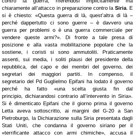
contro la guerra, riferendosi implicitamente ma
chiaramente all’attacco in preparazione contro la
Siria
. E
si è chiesto: «Questa guerra di là, quest’altra di là –
perché dappertutto ci sono guerre – è davvero una
guerra per problemi o è una guerra commerciale per
vendere queste armi?». Di fronte a tale presa di
posizione e alla vasta mobilitazione popolare che la
sostiene, i coristi si sono ammutoliti. Praticamente
assenti, sui media, i soliti plausi del presidente della
repubblica, del capo e dei membri del governo, dei
segretari dei maggiori partiti. In compenso, il
segretario del Pd Guglielmo Epifani ha lodato il governo
perché ha fatto «una scelta giusta fin dal
principio, dichiarandosi contrario all’intervento in Siria».
Si è dimenticato Epifani che il giorno prima il governo
Letta aveva sottoscritto, ai margini del G-20 a San
Pietroburgo, la Dichiarazione sulla Siria presentata dagli
Stati Uniti, che condanna il governo siriano per il
«terrificante attacco con armi chimiche», accusa il