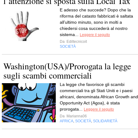
l’attenzione si sposta sulla Local Tax
E adesso che succede? Dopo che la
riforma del catasto fabbricati è saltata
all’ultimo minuto, sono in molti a
chiedersi cosa succederà al nostro
sistema...
Leggere il seguito
Da
Ediltecnicoit
SOCIETÀ
Washington(USA)/Prorogata la legge
sugli scambi commerciali
La legge che favorisce gli scambi
commerciali tra gli Stati Uniti e i paesi
africani, denominata African Growth and
Opportunity Act (Agoa), è stata
prorogata...
Leggere il seguito
Da
Marianna06
AFRICA
SOCIETÀ
SOLIDARIETÀ
,
,