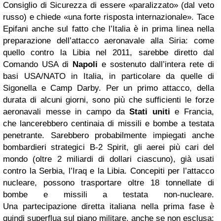
Consiglio di Sicurezza di essere «paralizzato» (dal veto
russo) e chiede «una forte risposta internazionale». Tace
Epifani anche sul fatto che l’Italia è in prima linea nella
preparazione dell’attacco aeronavale alla Siria: come
quello contro la Libia nel 2011, sarebbe diretto dal
Comando USA di
Napoli
e sostenuto dall’intera rete di
basi USA/NATO in Italia, in particolare da quelle di
Sigonella e Camp Darby. Per un primo attacco, della
durata di alcuni giorni, sono più che sufficienti le forze
aeronavali messe in campo da
Stati uniti
e Francia,
che lancerebbero centinaia di missili e bombe a testata
penetrante. Sarebbero probabilmente impiegati anche
bombardieri strategici B-2 Spirit, gli aerei più cari del
mondo (oltre 2 miliardi di dollari ciascuno), già usati
contro la Serbia, l’Iraq e la Libia. Concepiti per l’attacco
nucleare, possono trasportare oltre 18 tonnellate di
bombe e missili a testata non-nucleare.
Una partecipazione diretta italiana nella prima fase è
quindi superflua sul piano militare, anche se non esclusa: