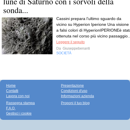
lune di Saturno con i sorvoli della
sonda...
Cassini prepara l’ultimo sguardo da
vicino su Hyperion Iperione Una visione
a falsi colori di HyperionIPERIONEè stat
ottenuta nel corso più vicino passaggio..
Leggere il seguito
Da
Giuseppebenanti
SOCIETÀ
Home
Presentazione
Contatti
Condizioni d'uso
Lavora con noi
Informazioni azienda
Rassegna stampa
Proponi il tuo blog
F.A.Q.
Gestisci i cookie