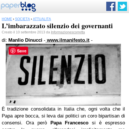
HOME
›
SOCIETÀ
›
ATTUALITÀ
L’imbarazzato silenzio dei governanti
Creato il 10 settembre 2013 da
Informazionescorretta
di:
Manlio Dinucci
-
www.ilmanifesto.it
-
Save
È tradizione consolidata in Italia che, ogni volta che il
Papa apre bocca, si leva dai politici un coro bipartisan di
consensi. Ora però
Papa Francesco
si è espresso