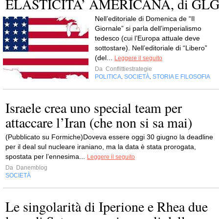
ELASTICITA’ AMERICANA, di GL
Nell’editoriale di Domenica de “Il
Giornale” si parla dell’imperialismo
tedesco (cui l’Europa attuale deve
sottostare). Nell’editoriale di “Libero”
(del...
Leggere il seguito
Da
Conflittiestrategie
POLITICA
SOCIETÀ
STORIA E FILOSOFIA
,
,
Israele crea uno special team per
attaccare l’Iran (che non si sa mai)
(Pubblicato su Formiche)Doveva essere oggi 30 giugno la deadline
per il deal sul nucleare iraniano, ma la data è stata prorogata,
spostata per l’ennesima...
Leggere il seguito
Da
Danemblog
SOCIETÀ
Le singolarità di Iperione e Rhea due