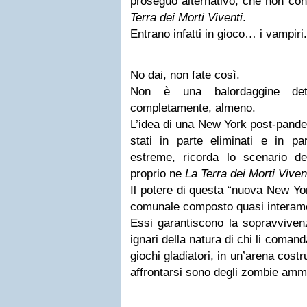
proseguo alternativo, che non co
Terra dei Morti Viventi
.
Entrano infatti in gioco… i vampiri.
No dai, non fate così.
Non è una balordaggine dett
completamente, almeno.
L’idea di una New York post-pande
stati in parte eliminati e in par
estreme, ricorda lo scenario de
proprio ne
La Terra dei Morti Viven
Il potere di questa “nuova New Yor
comunale composto quasi interame
Essi garantiscono la sopravvivenz
ignari della natura di chi li coman
giochi gladiatori, in un’arena cost
affrontarsi sono degli zombie ammae