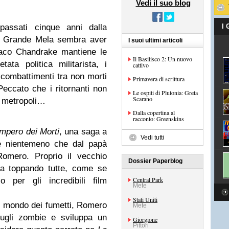
Vedi il suo blog
assati cinque anni dalla
I
a Grande Mela sembra aver
I suoi ultimi articoli
ndaco Chandrake mantiene le
Il Basilisco 2: Un nuovo
ata politica militarista, i
cattivo
 combattimenti tra non morti
Primavera di scrittura
eccato che i ritornanti non
Le ospiti di Plutonia: Greta
Scarano
la metropoli…
Dalla copertina al
racconto: Greenskins
Impero dei Morti
, una saga a
Vedi tutti
 e nientemeno che dal papà
omero. Proprio il vecchio
Dossier Paperblog
ta toppando tutte, come se
Central Park
 per gli incredibili film
Mete
Stati Uniti
l mondo dei fumetti, Romero
Mete
sugli zombie e sviluppa un
Giorgione
Pittori