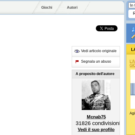
Giochi
Autori
L
Vedi articolo originale
L'
Segnala un abuso
GI
A proposito dell'autore
Agi
Mcnab75
31826
condivisioni
Vedi il suo profilo