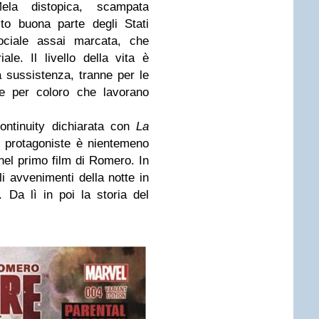
la distopica, scampata
to buona parte degli Stati
sociale assai marcata, che
le. Il livello della vita è
 sussistenza, tranne per le
i e per coloro che lavorano
ntinuity dichiarata con
La
e protagoniste è nientemeno
 nel primo film di Romero. In
i avvenimenti della notte in
. Da lì in poi la storia del