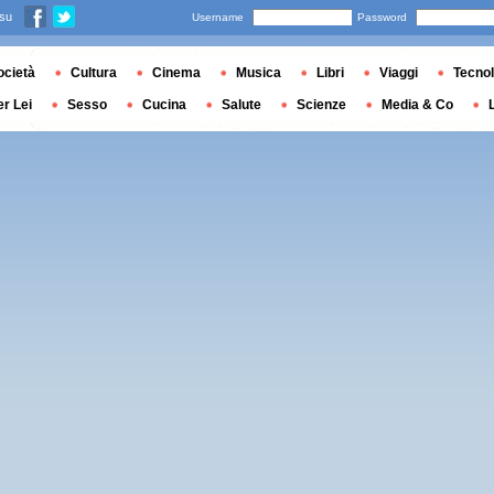
 su
Username
Password
ocietà
Cultura
Cinema
Musica
Libri
Viaggi
Tecnol
er Lei
Sesso
Cucina
Salute
Scienze
Media & Co