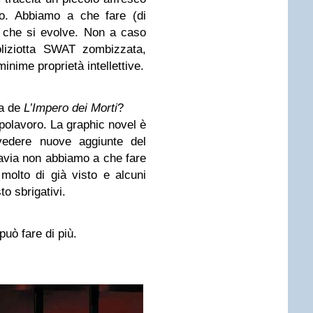
no. Abbiamo a che fare (di
 che si evolve. Non a caso
oliziotta SWAT zombizzata,
nime proprietà intellettive.
ra de
L’Impero dei Morti
?
olavoro. La graphic novel è
vedere nuove aggiunte del
via non abbiamo a che fare
molto di già visto e alcuni
to sbrigativi.
uò fare di più.