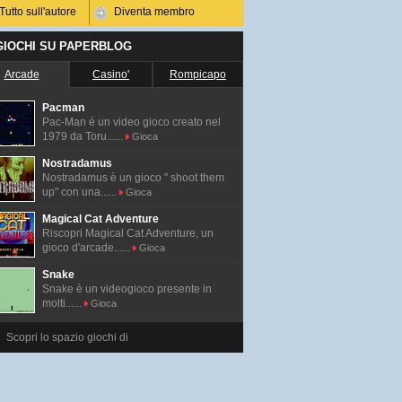
Tutto sull'autore
Diventa membro
 GIOCHI SU PAPERBLOG
Arcade
Casino'
Rompicapo
Pacman
Pac-Man é un video gioco creato nel
1979 da Toru......
Gioca
Nostradamus
Nostradamus è un gioco " shoot them
up" con una......
Gioca
Magical Cat Adventure
Riscopri Magical Cat Adventure, un
gioco d'arcade......
Gioca
Snake
Snake è un videogioco presente in
molti......
Gioca
Scopri lo spazio giochi di