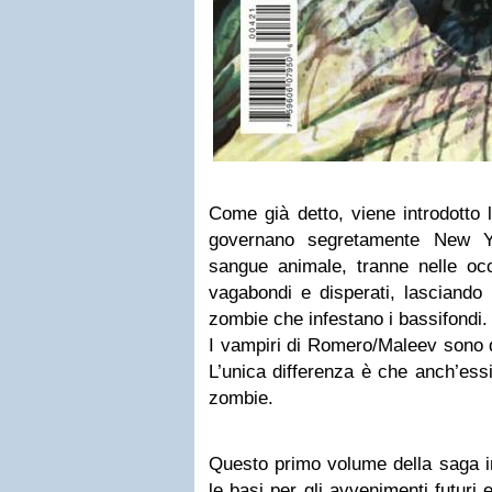
Come già detto, viene introdotto 
governano segretamente New Y
sangue animale, tranne nelle occ
vagabondi e disperati, lasciando 
zombie che infestano i bassifondi.
I vampiri di Romero/Maleev sono d
L’unica differenza è che anch’ess
zombie.
Questo primo volume della saga in
le basi per gli avvenimenti futuri 