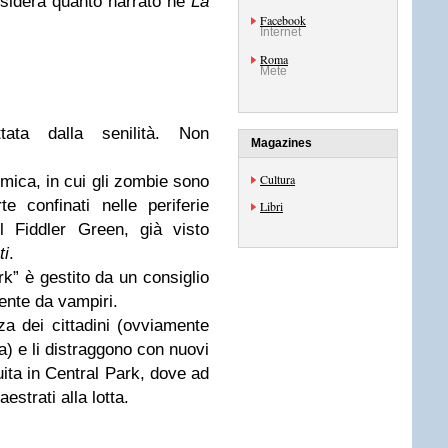
nsidera quanto narrato ne
La
Facebook
Internet
Roma
Mete
ata dalla senilità. Non
Magazines
Cultura
mica, in cui gli zombie sono
te confinati nelle periferie
Libri
l Fiddler Green, già visto
ti
.
k” è gestito da un consiglio
nte da vampiri.
a dei cittadini (ovviamente
da) e li distraggono con nuovi
ruita in Central Park, dove ad
strati alla lotta.