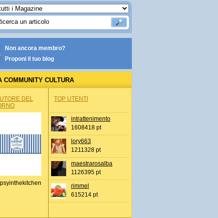
Non ancora membro?
Proponi il tuo blog
A COMMUNITY CULTURA
AUTORE DEL
TOP UTENTI
ORNO
intrattenimento
1608418 pt
lory663
1211328 pt
maestrarosalba
1126395 pt
psyinthekitchen
rimmel
615214 pt