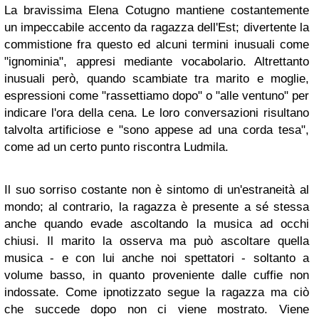
La bravissima Elena Cotugno mantiene costantemente
un impeccabile accento da ragazza dell'Est; divertente la
commistione fra questo ed alcuni termini inusuali come
"ignominia", appresi mediante vocabolario. Altrettanto
inusuali però, quando scambiate tra marito e moglie,
espressioni come "rassettiamo dopo" o "alle ventuno" per
indicare l'ora della cena. Le loro conversazioni risultano
talvolta artificiose e "sono appese ad una corda tesa",
come ad un certo punto riscontra Ludmila.
Il suo sorriso costante non è sintomo di un'estraneità al
mondo; al contrario, la ragazza è presente a sé stessa
anche quando evade ascoltando la musica ad occhi
chiusi. Il marito la osserva ma può ascoltare quella
musica - e con lui anche noi spettatori - soltanto a
volume basso, in quanto proveniente dalle cuffie non
indossate. Come ipnotizzato segue la ragazza ma ciò
che succede dopo non ci viene mostrato. Viene