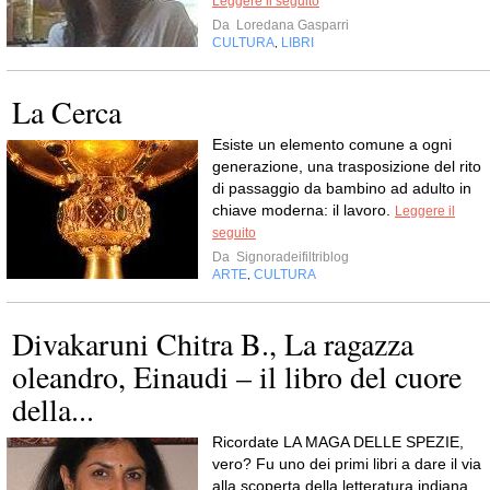
Leggere il seguito
Da
Loredana Gasparri
CULTURA
LIBRI
,
La Cerca
Esiste un elemento comune a ogni
generazione, una trasposizione del rito
di passaggio da bambino ad adulto in
chiave moderna: il lavoro.
Leggere il
seguito
Da
Signoradeifiltriblog
ARTE
CULTURA
,
Divakaruni Chitra B., La ragazza
oleandro, Einaudi – il libro del cuore
della...
Ricordate LA MAGA DELLE SPEZIE,
vero? Fu uno dei primi libri a dare il via
alla scoperta della letteratura indiana