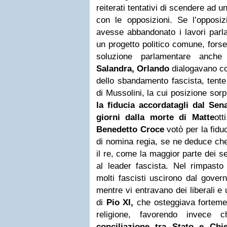
reiterati tentativi di scendere a
con le opposizioni. Se l’opposiz
avesse abbandonato i lavori parl
un progetto politico comune, fors
soluzione parlamentare anch
Salandra, Orlando
dialogavano col
dello sbandamento fascista, tent
di Mussolini, la cui posizione so
la fiducia accordatagli dal Sen
giorni dalla morte di Matte
ott
Benedetto Croce
votò per la fidu
di nomina regia, se ne deduce che
il re, come la maggior parte dei s
al leader fascista. Nel rimpasto
molti fascisti uscirono dal gover
mentre vi entravano dei liberali e 
di
Pio XI,
che osteggiava fortement
religione, favorendo invece
conciliazione tra Stato e Chi