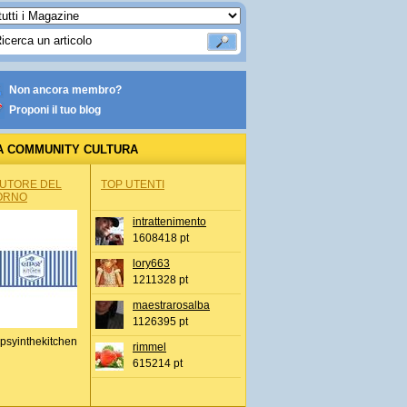
Non ancora membro?
Proponi il tuo blog
A COMMUNITY CULTURA
AUTORE DEL
TOP UTENTI
ORNO
intrattenimento
1608418 pt
lory663
1211328 pt
maestrarosalba
1126395 pt
psyinthekitchen
rimmel
615214 pt