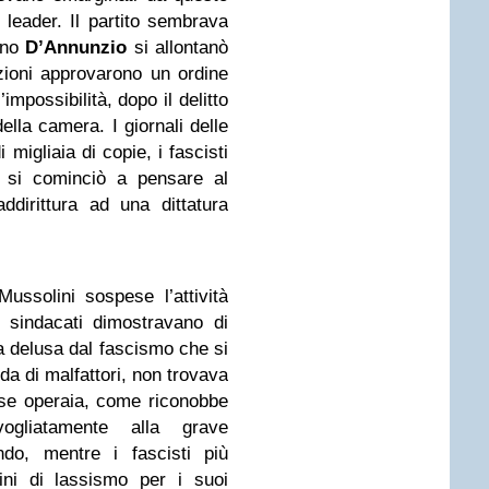
leader. Il partito sembrava
ino
D’Annunzio
si allontanò
izioni approvarono un ordine
impossibilità, dopo il delitto
della camera. I giornali delle
migliaia di copie, i fascisti
, si cominciò a pensare al
addirittura ad una dittatura
Mussolini sospese l’attività
sindacati dimostravano di
a delusa dal fascismo che si
a di malfattori, non trovava
asse operaia, come riconobbe
gliatamente alla grave
do, mentre i fascisti più
ini di lassismo per i suoi