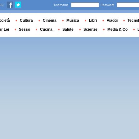
 su
Username
Password
ocietà
Cultura
Cinema
Musica
Libri
Viaggi
Tecnol
er Lei
Sesso
Cucina
Salute
Scienze
Media & Co