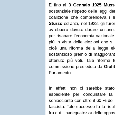
E fino al
3 Gennaio 1925
Musso
sostanziale rispetto delle leggi de
coalizione che comprendeva i li
Sturzo
ed anzi, nel 1923, gli furo
avrebbero dovuto durare un anno
per risanare l’economia nazionale
più in vista delle elezioni che s
cioè una riforma della legge e
sostanzioso premio di maggioranz
ottenuto più voti. Tale riforma
commissione presieduta da
Giolit
Parlamento.
In effetti non ci sarebbe stat
espediente per conquistare la 
schiacciante con oltre il 60 % dei 
fascista. Tale successo fu la risu
fra cui l’inadeguatezza delle oppos