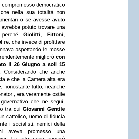
d un compromesso democratico
ione nella sua totalità non
amentari o se avesse avuto
e avrebbe potuto trovare una
e perché
Giolitti, Fittoni,
 re, che invece di profittare
ennava aspettando le mosse
rprendentemente migliorò
con
ato il 26 Giugno a soli 15
i. Considerando che anche
cia e che la Camera alta era
, nonostante tutto, neanche
enatori, era veramente ostile
 governativo che ne seguì,
no tra cui
Giovanni Gentile
un cattolico, uomo di fiducia
e i socialisti, nemici della
 chi aveva promesso una
esa
. La situazione sembrò