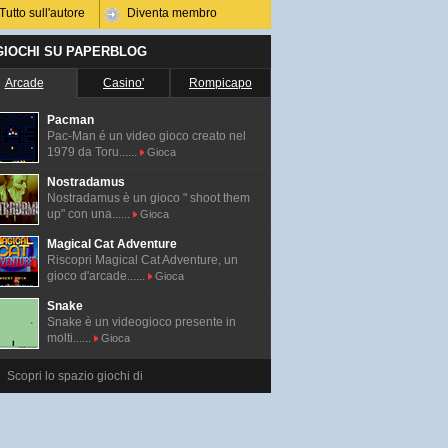
Tutto sull'autore
Diventa membro
 GIOCHI SU PAPERBLOG
Arcade
Casino'
Rompicapo
Pacman
Pac-Man é un video gioco creato nel
1979 da Toru......
Gioca
Nostradamus
Nostradamus è un gioco " shoot them
up" con una......
Gioca
Magical Cat Adventure
Riscopri Magical Cat Adventure, un
gioco d'arcade......
Gioca
Snake
Snake è un videogioco presente in
molti......
Gioca
Scopri lo spazio giochi di