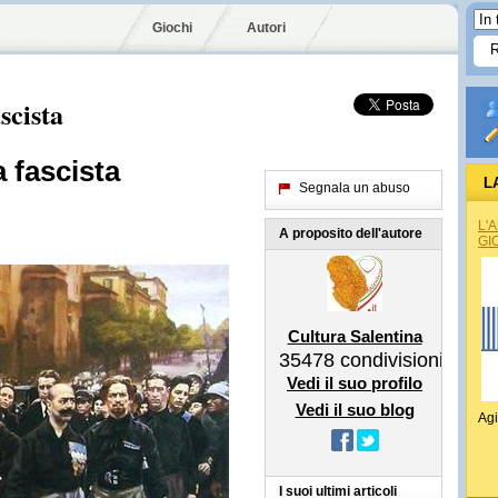
Giochi
Autori
scista
a fascista
L
Segnala un abuso
L'
A proposito dell'autore
GI
Cultura Salentina
35478
condivisioni
Vedi il suo profilo
Vedi il suo blog
Agi
I suoi ultimi articoli