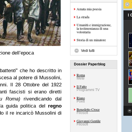
Amata mia poesia
I
La strada
Umanità e immigrazione,
la testimonianza di una
volontaria
Storia di un minatore
Vedi tutti
zione dell’epoca
Dossier Paperblog
battenti
” che ho descritto in
Roma
scesa al potere di Mussolini,
Mete
nni. Il 28 Ottobre del 1922
Il Fatto
Programmi TV
nti fascisti si erano diretti
Riano
su Roma)
rivendicando dal
Poeti
la guida politica del
regno
Benedetto Croce
 il re incaricò Mussolini di
Filosofi
Giovanni Gentile
Filosofi