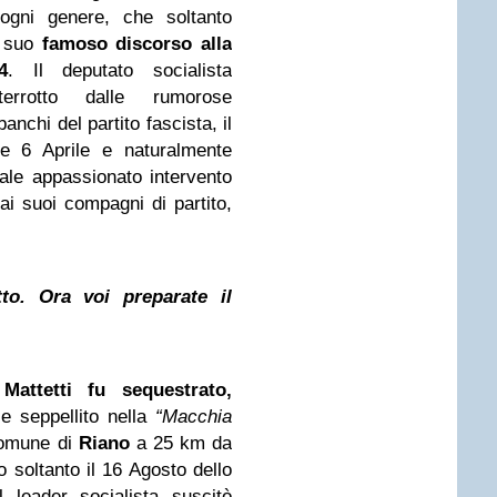
’ogni genere, che soltanto
l suo
famoso discorso alla
4
. Il deputato socialista
errotto dalle rumorose
anchi del partito fascista, il
nte 6 Aprile e naturalmente
ale appassionato intervento
 ai suoi compagni di partito,
tto. Ora voi preparate il
attetti fu sequestrato,
e seppellito nella
“Macchia
comune di
Riano
a 25 km da
 soltanto il 16 Agosto dello
leader socialista suscitò