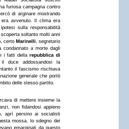
una furiosa campagna contro
 cercò di arginare mostrando
 era avvenuto. Il clima era
ipotesi sulla responsabilità
 scoperta soltanto molti anni
, certo
Marinelli
, segretario
ta condannato a morte dagli
 i fatti della
repubblica di
 il duce addossandosi la
ntanto il fascismo rischiava
dignazione generale che portò
bito delle stesso partito.
rcava di mettere insieme la
nzi, non fidandosi appieno
o, aprì persino ai socialisti
questa mossa, lo sdegno dei
devano emarginati da questo