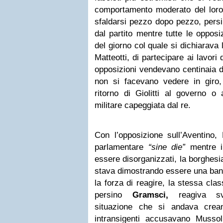
comportamento moderato del loro 
sfaldarsi pezzo dopo pezzo, pers
dal partito mentre tutte le oppos
del giorno col quale si dichiarava l’
Matteotti, di partecipare ai lavori 
opposizioni vendevano centinaia di 
non si facevano vedere in giro
ritorno di Giolitti al governo o 
militare capeggiata dal re.
Con l’opposizione sull’Aventino, 
parlamentare
“sine die”
mentre i 
essere disorganizzati, la borghesi
stava dimostrando essere una band
la forza di reagire, la stessa cl
persino
Gramsci,
reagiva svo
situazione che si andava crean
intransigenti accusavano Mussol