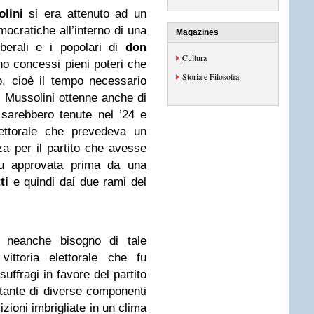
lini
si era attenuto ad un
mocratiche all’interno di una
Magazines
berali e i popolari di
don
Cultura
no concessi pieni poteri che
Storia e Filosofia
, cioè il tempo necessario
. Mussolini ottenne anche di
i sarebbero tenute nel ’24 e
lettorale che prevedeva un
a per il partito che avesse
 fu approvata prima da una
ti
e quindi dai due rami del
o neanche bisogno di tale
vittoria elettorale che fu
suffragi in favore del partito
ltante di diverse componenti
izioni imbrigliate in un clima