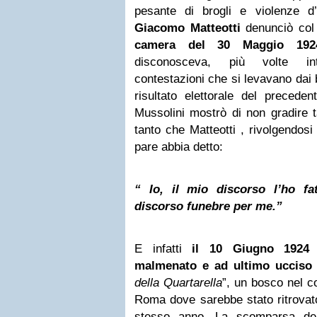
pesante di brogli e violenze d
Giacomo Matteotti
denunciò co
camera del 30 Maggio 192
disconosceva, più volte int
contestazioni che si levavano dai b
risultato elettorale del precede
Mussolini mostrò di non gradire t
tanto che Matteotti , rivolgendosi
pare abbia detto:
“ Io, il mio discorso l’ho fa
discorso funebre per me.”
E infatti
il 10 Giugno 1924 M
malmenato e ad ultimo ucciso
della Quartarella
”, un bosco nel 
Roma dove sarebbe stato ritrovato
stesso anno. La scomparsa del 