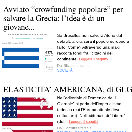
Avviato “crowfunding popolare” per
salvare la Grecia: l’idea è di un
giovane...
Se Bruxelles non salverà Atene dal
default, allora sarà il popolo europeo a
farlo. Come? Attraverso una maxi
raccolta fondi fra i cittadini del
continente.
Leggere il seguito
Da
Stivalepensante
SOCIETÀ
ELASTICITA’ AMERICANA, di GL
Nell’editoriale di Domenica de “Il
Giornale” si parla dell’imperialismo
tedesco (cui l’Europa attuale deve
sottostare). Nell’editoriale di “Libero”
(del...
Leggere il seguito
Da
Conflittiestrategie