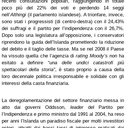
recenti consultazioni popolari, raggiungendo in totale
poco più del 22% dei voti e perdendo 14 seggi
nell’
Althingi
(il parlamento islandese). A trionfare, invece,
sono stati i progressisti (di centro-destra) con il 24,43%
dei suffragi e il partito per l’indipendenza con il 26,7%.
Dopo solo una legislatura all’opposizione, i conservatori
riprendono la guida dell’Islanda promettendo la riduzione
del debito e il taglio delle tasse. Ma se nel 2008 il Paese
ha vissuto quella che l’agenzia di
rating
Moody’s
non ha
esitato a definire
“una delle undici catastrofi più
spettacolari della storia”
, è stato proprio a causa della
loro decennale politica irresponsabile e solidale con gli
interessi della casta finanziaria.
La deregolamentazione del settore finanziario messa in
atto dai governi Oddsson,
leader
del Partito per
l’Indipendenza e primo ministro dal 1991 al 2004, ha reso
per anni l’Islanda un paradiso fiscale per molti investitori
esteri, attratti dai bassi tassi di interesse praticati dai