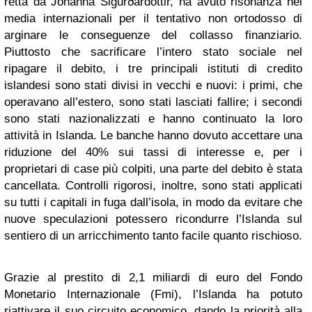
retta da Jòhanna Sigurðardóttir, ha avuto risonanza nei
media internazionali per il tentativo non ortodosso di
arginare le conseguenze del collasso finanziario.
Piuttosto che sacrificare l’intero stato sociale nel
ripagare il debito, i tre principali istituti di credito
islandesi sono stati divisi in vecchi e nuovi: i primi, che
operavano all’estero, sono stati lasciati fallire; i secondi
sono stati nazionalizzati e hanno continuato la loro
attività in Islanda. Le banche hanno dovuto accettare una
riduzione del 40% sui tassi di interesse e, per i
proprietari di case più colpiti, una parte del debito è stata
cancellata. Controlli rigorosi, inoltre, sono stati applicati
su tutti i capitali in fuga dall’isola, in modo da evitare che
nuove speculazioni potessero ricondurre l’Islanda sul
sentiero di un arricchimento tanto facile quanto rischioso.
Grazie al prestito di 2,1 miliardi di euro del Fondo
Monetario Internazionale (Fmi), l’Islanda ha potuto
riattivare il suo circuito economico, dando la priorità alla