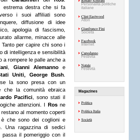
Renato Schifani
Personalità politiche
di estrema destra che si fa
italiane
erso i suoi affiliati sono
Clint Eastwood
Attori
nquere, diffusione di idee
Gianfranco Fini
nico, apologia di fascismo,
Società
urato allarme, minacce alle
Facebook
i. Tanto per capire chi sono i
Internet
do di intelligenza e sensibilità
Capodanno
Festività
o a rompere le palle anche a
Natale
ani
,
Gianni Alemanno
e
Festività
ati Uniti, George Bush
.
o, se la sono presa con un
e che la comunità ebraica
Magazines
ardo Pacifici
, sono stati il
Politica
logiche attenzioni. I
Ros
ne
Politica Italia
i restano al momento coperti
 è che sono dei coglioni e
Società
o
. Una ragazzina di sedici
ci, passa il pomeriggio con il