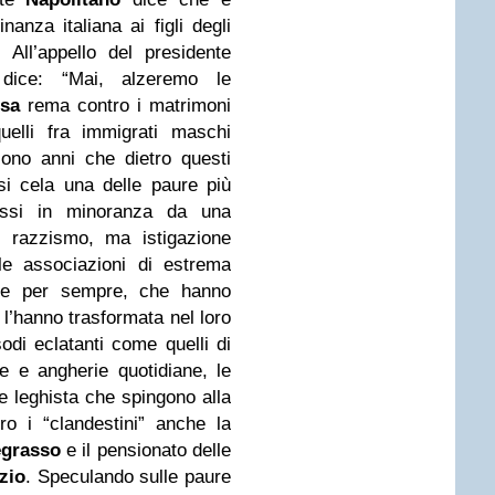
nanza italiana ai figli degli
 All’appello del presidente
ice: “Mai, alzeremo le
sa
rema contro i matrimoni
quelli fra immigrati maschi
ono anni che dietro questi
si cela una delle paure più
messi in minoranza da una
razzismo, ma istigazione
o le associazioni di estrema
za e per sempre, che hanno
l’hanno trasformata nel loro
odi eclatanti come quelli di
e e angherie quotidiane, le
e leghista che spingono alla
ro i “clandestini” anche la
egrasso
e il pensionato delle
zio
. Speculando sulle paure