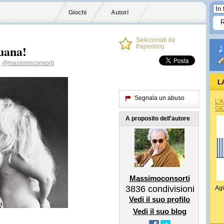
Giochi
Autori
Selezionati da
buana!
Paperblog
i
@massimoconsorti
L
Segnala un abuso
L'
GI
A proposito dell'autore
Massimoconsorti
3836
condivisioni
Agi
Vedi il suo profilo
Vedi il suo blog