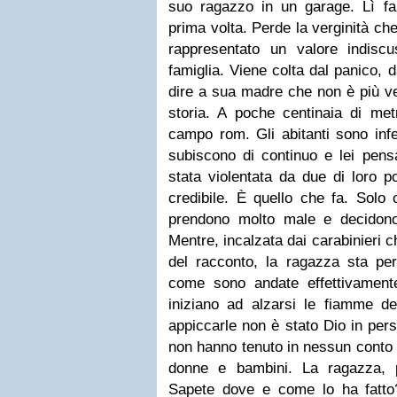
suo ragazzo in un garage. Lì fan
prima volta. Perde la verginità c
rappresentato un valore indisc
famiglia. Viene colta dal panico,
dire a sua madre che non è più ve
storia. A poche centinaia di met
campo rom. Gli abitanti sono infer
subiscono di continuo e lei pens
stata violentata da due di loro p
credibile. È quello che fa. Solo 
prendono molto male e decidono d
Mentre, incalzata dai carabinieri 
del racconto, la ragazza sta per
come sono andate effettivamen
iniziano ad alzarsi le fiamme de
appiccarle non è stato Dio in per
non hanno tenuto in nessun conto
donne e bambini. La ragazza, p
Sapete dove e come lo ha fatto