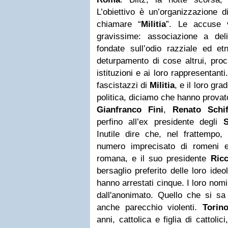
L’obiettivo è un’organizzazione 
chiamare “
Militia
”. Le accuse v
gravissime: associazione a deli
fondate sull’odio razziale ed et
deturpamento di cose altrui, proc
istituzioni e ai loro rappresentant
fascistazzi di
Militia
, e il loro gra
politica, diciamo che hanno provat
Gianfranco Fini
,
Renato Schif
perfino all’ex presidente degli
St
Inutile dire che, nel frattemp
numero imprecisato di romeni 
romana, e il suo presidente
Ricc
bersaglio preferito delle loro ideo
hanno arrestati cinque. I loro nom
dall'anonimato. Quello che si sa
anche parecchio violenti.
Torin
anni, cattolica e figlia di cattoli