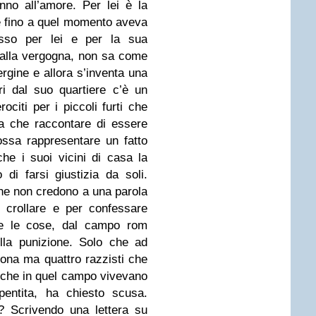
no all’amore. Per lei è la
he fino a quel momento aveva
usso per lei e per la sua
 dalla vergogna, non sa come
rgine e allora s’inventa una
ri dal suo quartiere c’è un
ociti per i piccoli furti che
a che raccontare di essere
ossa rappresentare un fatto
che i suoi vicini di casa la
i farsi giustizia da soli.
che non credono a una parola
 crollare e per confessare
te le cose, dal campo rom
lla punizione. Solo che ad
sona ma quattro razzisti che
 che in quel campo vivevano
entita, ha chiesto scusa.
? Scrivendo una lettera su