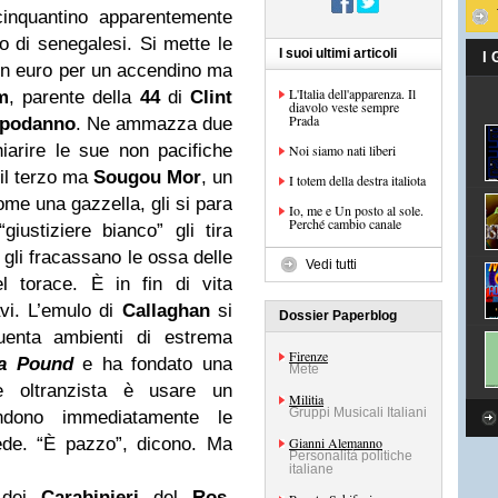
inquantino apparentemente
o di senegalesi. Si mette le
I suoi ultimi articoli
I
 un euro per un accendino ma
L'Italia dell'apparenza. Il
m
, parente della
44
di
Clint
diavolo veste sempre
Prada
podanno
. Ne ammazza due
iarire le sue non pacifiche
Noi siamo nati liberi
 il terzo ma
Sougou Mor
, un
I totem della destra italiota
me una gazzella, gli si para
Io, me e Un posto al sole.
Perché cambio canale
giustiziere bianco” gli tira
e gli fracassano le ossa delle
Vedi tutti
el torace. È in fin di vita
avi. L’emulo di
Callaghan
si
Dossier Paperblog
uenta ambienti di estrema
Firenze
a Pound
e ha fondato una
Mete
re oltranzista è usare un
Militia
Gruppi Musicali Italiani
endono immediatamente le
ede. “È pazzo”, dicono. Ma
Gianni Alemanno
Personalità politiche
italiane
, dei
Carabinieri
del
Ros
.