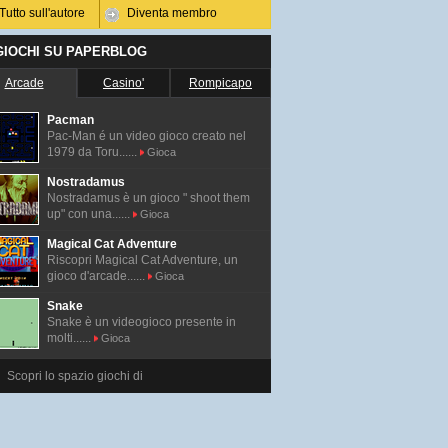
Tutto sull'autore
Diventa membro
 GIOCHI SU PAPERBLOG
Arcade
Casino'
Rompicapo
Pacman
Pac-Man é un video gioco creato nel
1979 da Toru......
Gioca
Nostradamus
Nostradamus è un gioco " shoot them
up" con una......
Gioca
Magical Cat Adventure
Riscopri Magical Cat Adventure, un
gioco d'arcade......
Gioca
Snake
Snake è un videogioco presente in
molti......
Gioca
Scopri lo spazio giochi di