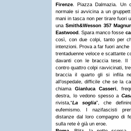
Firenze
. Piazza Dalmazia. Un c
normale si avvicina a un gruppett
mani in tasca non per tirare fuori
una
Smith&Wesson 357
Magnu
Eastwood
. Spara manco fosse
ca
così, con due colpi, tanto per ch
intenzioni. Prova a far fuori anche
trentaduenne veloce e scattante co
davanti con le braccia tese. Il “
contro quattro colpi ravvicinati, tr
braccia il quarto gli si infila n
all'ospedale, difficile che se la c
chiama
Gianluca Casseri
, freq
destra, lo vedono spesso a
Cas
rivista,“
La soglia
”, che defini
eufemismo. I nazifascisti pr
distanze dal loro compagno di f
sulla rete è già un eroe.
Roma
. Blitz, la notte scorsa