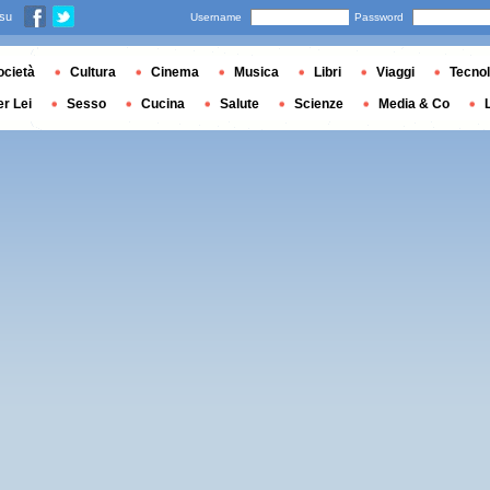
 su
Username
Password
ocietà
Cultura
Cinema
Musica
Libri
Viaggi
Tecnol
er Lei
Sesso
Cucina
Salute
Scienze
Media & Co