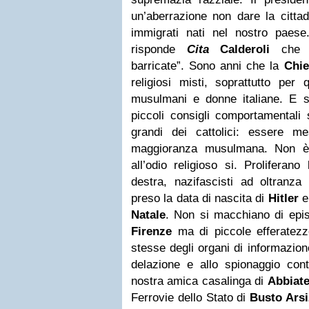
un’aberrazione non dare la cittadi
immigrati nati nel nostro paese.
risponde
Cita
Calderoli
che d
barricate”. Sono anni che la
Chie
religiosi misti, soprattutto per 
musulmani e donne italiane. E s
piccoli consigli comportamentali 
grandi dei cattolici: essere 
maggioranza musulmana. Non è 
all’odio religioso si. Proliferan
destra, nazifascisti ad oltran
preso la data di nascita di
Hitler
e 
Natale
. Non si macchiano di epis
Firenze
ma di piccole efferatezz
stesse degli organi di informazion
delazione e allo spionaggio cont
nostra amica casalinga di
Abbiat
Ferrovie dello Stato di
Busto Arsi