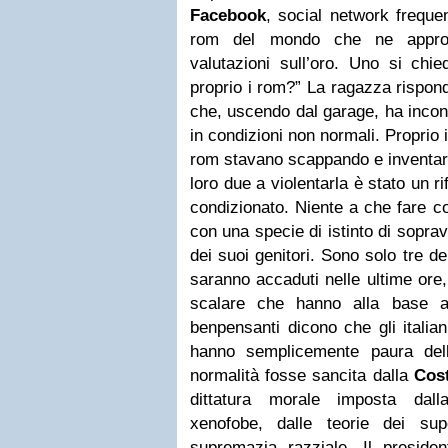
Facebook
, social network frequen
rom del mondo che ne approfi
valutazioni sull’oro. Uno si chi
proprio i rom?” La ragazza rispon
che, uscendo dal garage, ha incontr
in condizioni non normali. Proprio
rom stavano scappando e inventarsi
loro due a violentarla è stato un r
condizionato. Niente a che fare 
con una specie di istinto di sopra
dei suoi genitori. Sono solo tre de
saranno accaduti nelle ultime ore,
scalare che hanno alla base altr
benpensanti dicono che gli italia
hanno semplicemente paura dell
normalità fosse sancita dalla
Cost
dittatura morale imposta dall
xenofobe, dalle teorie dei su
supremazia razziale. Il preside