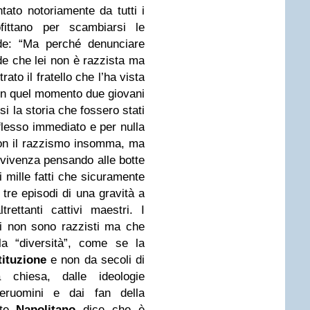
tato notoriamente da tutti i
ttano per scambiarsi le
ede: “Ma perché denunciare
de che lei non è razzista ma
ato il fratello che l’ha vista
 in quel momento due giovani
 la storia che fossero stati
iflesso immediato e per nulla
con il razzismo insomma, ma
vvivenza pensando alle botte
i mille fatti che sicuramente
 tre episodi di una gravità a
ettanti cattivi maestri. I
ni non sono razzisti ma che
a “diversità”, come se la
ituzione
e non da secoli di
a chiesa, dalle ideologie
peruomini e dai fan della
nte
Napolitano
dice che è