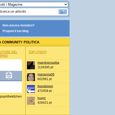
Non ancora membro?
Proponi il tuo blog
A COMMUNITY POLITICA
AUTORE DEL
TOP UTENTI
ORNO
maestrarosalba
1126395 pt
marianna06
602991 pt
freeskipper
472459 pt
psyinthekitchen
hugor
428421 pt