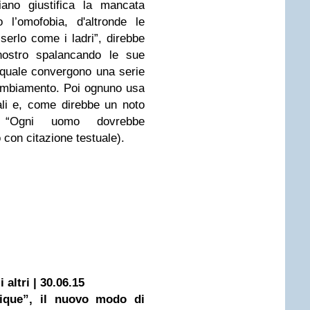
liano giustifica la mancata
 l’omofobia, d'altronde le
sserlo come i ladri”, direbbe
ostro spalancando le sue
 quale convergono una serie
 cambiamento. Poi ognuno usa
ali e, come direbbe un noto
o: “Ogni uomo dovrebbe
o con citazione testuale).
 altri | 30.06.15
tique”, il nuovo modo di