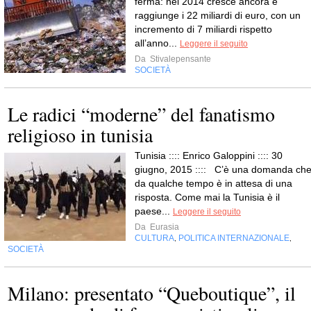
ferma: nel 2014 cresce ancora e
raggiunge i 22 miliardi di euro, con un
incremento di 7 miliardi rispetto
all’anno...
Leggere il seguito
Da
Stivalepensante
SOCIETÀ
Le radici “moderne” del fanatismo
religioso in tunisia
Tunisia :::: Enrico Galoppini :::: 30
giugno, 2015 :::: C’è una domanda ch
da qualche tempo è in attesa di una
risposta. Come mai la Tunisia è il
paese...
Leggere il seguito
Da
Eurasia
CULTURA
POLITICA INTERNAZIONALE
,
,
SOCIETÀ
Milano: presentato “Queboutique”, il