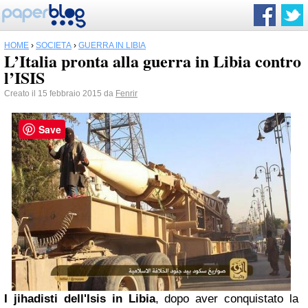
HOME
›
SOCIETÀ
›
GUERRA IN LIBIA
L’Italia pronta alla guerra in Libia contro
l’ISIS
Creato il 15 febbraio 2015 da
Fenrir
Save
I jihadisti dell'Isis in Libia
, dopo aver conquistato la