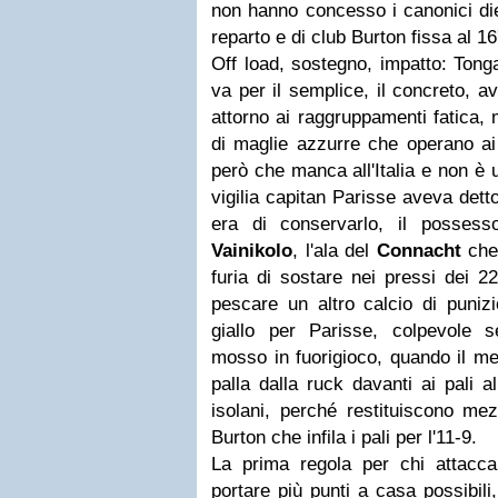
non hanno concesso i canonici diec
reparto e di club Burton fissa al 
Off load, sostegno, impatto: Tong
va per il semplice, il concreto, a
attorno ai raggruppamenti fatica,
di maglie azzurre che operano ai 
però che manca all'Italia e non è 
vigilia capitan Parisse aveva dett
era di conservarlo, il posses
Vainikolo
, l'ala del
Connacht
che
furia di sostare nei pressi dei 2
pescare un altro calcio di puniz
giallo per Parisse, colpevole 
mosso in fuorigioco, quando il m
palla dalla ruck davanti ai pali a
isolani, perché restituiscono me
Burton che infila i pali per l'11-9.
La prima regola per chi attacca
portare più punti a casa possibili,