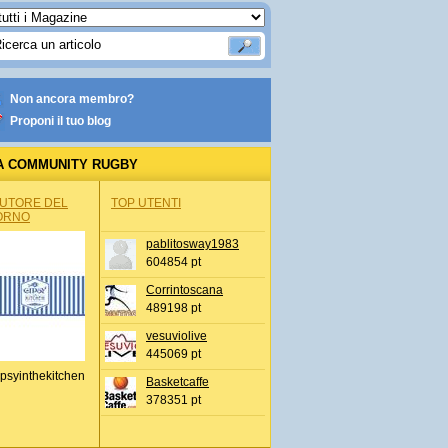
Non ancora membro?
Proponi il tuo blog
A COMMUNITY RUGBY
AUTORE DEL
TOP UTENTI
ORNO
pablitosway1983
604854 pt
Corrintoscana
489198 pt
vesuviolive
445069 pt
psyinthekitchen
Basketcaffe
378351 pt