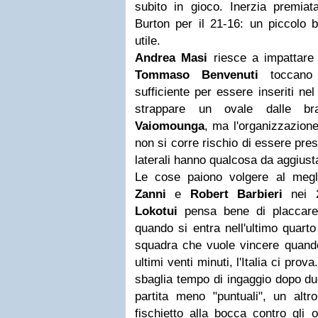
subito in gioco. Inerzia premiat
Burton per il 21-16: un piccolo b
utile.
Andrea Masi
riesce a impattare 
Tommaso Benvenuti
toccano 
sufficiente per essere inseriti ne
strappare un ovale dalle b
Vaiomounga
, ma l'organizzazione
non si corre rischio di essere pre
laterali hanno qualcosa da aggiusta
Le cose paiono volgere al meg
Zanni
e
Robert Barbieri
nei 2
Lokotui
pensa bene di placcare
quando si entra nell'ultimo quar
squadra che vuole vincere quando
ultimi venti minuti, l'Italia ci pro
sbaglia tempo di ingaggio dopo du
partita meno "puntuali", un alt
fischietto alla bocca contro gli o