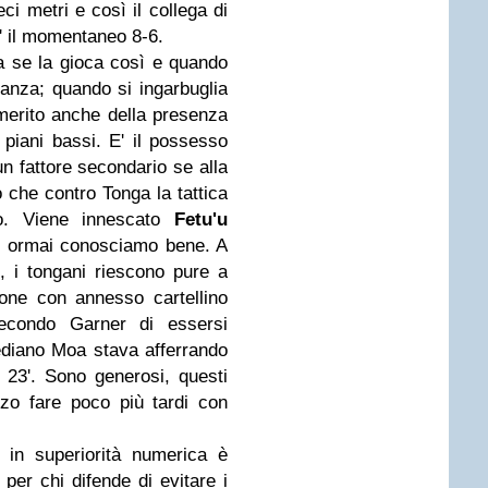
i metri e così il collega di
16' il momentaneo 8-6.
a se la gioca così e quando
vanza; quando si ingarbuglia
 merito anche della presenza
piani bassi. E' il possesso
un fattore secondario se alla
o che contro Tonga la tattica
so. Viene innescato
Fetu'u
 ormai conosciamo bene. A
2, i tongani riescono pure a
ione con annesso cartellino
secondo Garner di essersi
ediano Moa stava afferrando
l 23'. Sono generosi, questi
zzo fare poco più tardi con
 in superiorità numerica è
 per chi difende di evitare i