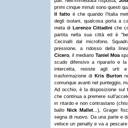
pali. Nell'immediata risposta,
Jos
primi cinque minuti sono questi q
Il fatto
è che quando l'Italia me
degli isolani, qualcosa porta a c
meta di
Lorenzo Cittadini
che co
partita nella sua città ed è "b
Cecinalli dal microfono. Squad
pressione, a ridosso della lin
Cicero
, il mediano
Taniel Moa
spa
scudo difensivo a ripararlo e la
intercetta, resiste agli urti
trasformazione di
Kris Burton
no
comunque avanti nel punteggio, m
Ad occhio, è la disposizione sul 
che continua a premere sull'accele
in ritardo e non contrastano (chis
ballo
Nick Mallet
...), Grager fis
segna di nuovo. Da una parte e da
veloce un penalty e va a pescare 