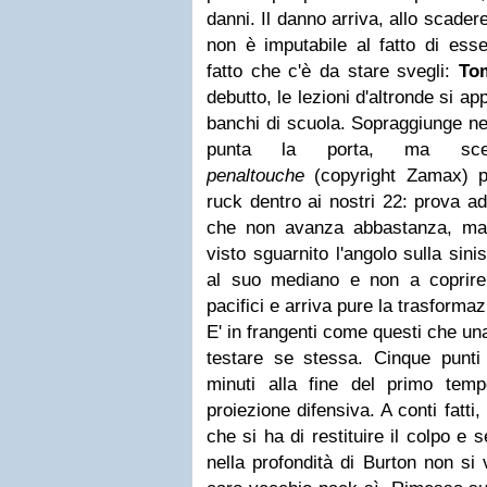
danni. Il danno arriva, allo scader
non è imputabile al fatto di esse
fatto che c'è da stare svegli:
To
debutto, le lezioni d'altronde si 
banchi di scuola. Sopraggiunge n
punta la porta, ma sce
penaltouche
(copyright Zamax) pe
ruck dentro ai nostri 22: prova a
che non avanza abbastanza, ma
visto sguarnito l'angolo sulla sini
al suo mediano e non a coprire
pacifici e arriva pure la trasforma
E' in frangenti come questi che un
testare se stessa. Cinque punt
minuti alla fine del primo tem
proiezione difensiva. A conti fatti
che si ha di restituire il colpo e s
nella profondità di Burton non si