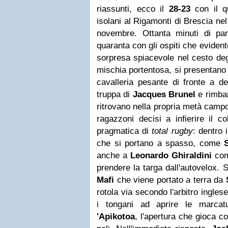
riassunti, ecco il
28-23
con il qu
isolani al Rigamonti di Brescia ne
novembre. Ottanta minuti di part
quaranta con gli ospiti che evident
sorpresa spiacevole nel cesto deg
mischia portentosa, si presentano 
cavalleria pesante di fronte a de
truppa di
Jacques Brunel
e rimbam
ritrovano nella propria metà campo
ragazzoni decisi a infierire il c
pragmatica di
total rugby
: dentro i
che si portano a spasso, come
anche a
Leonardo Ghiraldini
come
prendere la targa dall'autovelox. 
Mafi
che viene portato a terra da
rotola via secondo l'arbitro ingles
i tongani ad aprire le marca
'Apikotoa
, l'apertura che gioca co