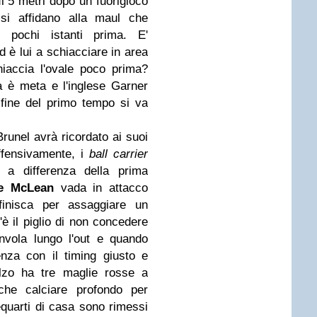
 5 metri dopo un fuorigioco
 si affidano alla maul che
 pochi istanti prima. E'
d è lui a schiacciare in area
iaccia l'ovale poco prima?
 è meta e l'inglese Garner
fine del primo tempo si va
Brunel avrà ricordato ai suoi
offensivamente, i
ball carrier
 a differenza della prima
e McLean
vada in attacco
inisca per assaggiare un
'è il piglio di non concedere
nvola lungo l'out e quando
enza con il timing giusto e
alzo ha tre maglie rosse a
che calciare profondo per
equarti di casa sono rimessi