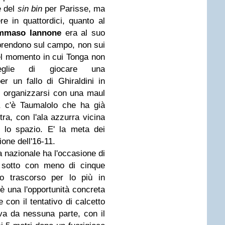
e del
sin bin
per Parisse, ma
re in quattordici, quanto al
mmaso Iannone
era al suo
apprendono sul campo, non sui
el momento in cui Tonga non
glie di giocare una
r un fallo di Ghiraldini in
d organizzarsi con una maul
 c'è Taumalolo che ha già
stra, con l'ala azzurra vicina
 lo spazio. E' la meta dei
zione dell'16-11.
a nazionale ha l'occasione di
i sotto con meno di cinque
po trascorso per lo più in
, è una l'opportunità concreta
e con il tentativo di calcetto
 va da nessuna parte, con il