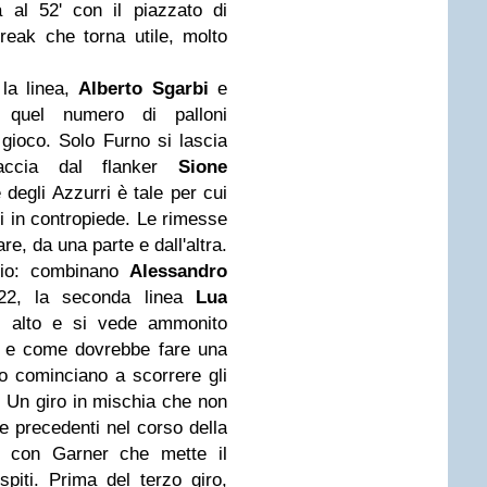
a al 52' con il piazzato di
reak che torna utile, molto
la linea,
Alberto Sgarbi
e
quel numero di palloni
l gioco. Solo Furno si lascia
raccia dal flanker
Sione
 degli Azzurri è tale per cui
si in contropiede. Le rimesse
re, da una parte e dall'altra.
lio: combinano
Alessandro
2, la seconda linea
Lua
 alto e si vede ammonito
to e come dovrebbe fare una
 cominciano a scorrere gli
va. Un giro in mischia che non
e precedenti nel corso della
ro con Garner che mette il
spiti. Prima del terzo giro,