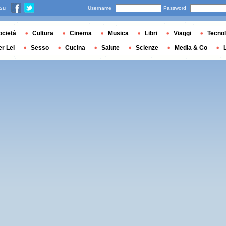
 su
Username
Password
ocietà
Cultura
Cinema
Musica
Libri
Viaggi
Tecnol
er Lei
Sesso
Cucina
Salute
Scienze
Media & Co