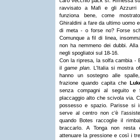
caro vecchio pack sì. Rimessa sui
ravvisato a Mafi e gli Azzurri
funziona bene, come mostrato
Ghiraldini a fare da ultimo uomo e
di meta - o forse no? Forse sch
Comunque a fil di linea, insomma
non ha nemmeno dei dubbi. Alla 
negli spogliatoi sul 18-16.
Con la ripresa, la solfa cambia - 
il
game plan
. L'Italia si mostra 
hanno un sostegno alle spalle,
frazione quando capita che
Luk
senza compagni al seguito e f
placcaggio alto che scivola via. C
possesso e spazio. Parisse si i
serve al centro non c'è l'assist
quando Botes raccoglie il rimb
braccarlo. A Tonga non resta 
attenuare la pressione e così i tr