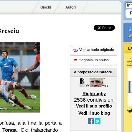
Giochi
Autori
Brescia
L
Vedi articolo originale
L'
Segnala un abuso
GI
A proposito dell'autore
Rightrugby
2536
condivisioni
Vedi il suo profilo
Agi
Vedi il suo blog
nfusa, alla fine la porta a
a
Tonga
. Ok: tralasciando i