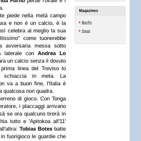
hua Furno
perde l'ovale e i
ua.
Magazines
tte piede nella metà campo
Rugby
asa e non è un calcio, è la
sì celebra al meglio la sua
Sport
ellissimo" come tuonerebbe
ra avversaria messa sotto
ea laterale con
Andrea Lo
ra un calcio senza il dovuto
 prima linea del Treviso lo
 e schiaccia in meta. La
n va a buon fine, l'Italia è
a qualcosa non quadra.
terreno di gioco. Con Tonga
ratore, i placcaggi arrivano
sà se ora qualcuno tirerà in
chia tutto e 'Apitokoa all'11'
ll'altra:
Tobias Botes
batte
in fuorigioco le guardie che