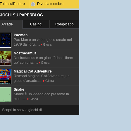
Tutto sull'autore
Diventa membro
 GIOCHI SU PAPERBLOG
Arcade
Casino'
Rompicapo
Pacman
Pac-Man é un video gioco creato nel
1979 da Toru......
Gioca
Nostradamus
Nostradamus è un gioco " shoot them
up" con una......
Gioca
Magical Cat Adventure
Riscopri Magical Cat Adventure, un
gioco d'arcade......
Gioca
Snake
Snake è un videogioco presente in
molti......
Gioca
Scopri lo spazio giochi di