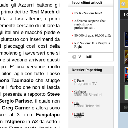
I suoi ultimi articoli
ale gli Azzurri battono gli
l primo dei tre
Test Match
di
It's RRNations time!
I
ita a fasi alterne, i primi
Abbiamo scoperto che i
rugbisti sono
emente cercano di infilare la
professionisti...
li italiani e macché piede e
80.000 di qua, 80.000 di là
piuttosto con inserimenti da
RR Nations: this Rugby is
i placcaggi così così della
Right
bolano gli avversari che si
Vedi tutti
 e si vedono arrivare questi
olpo. E' una versione molto
Dossier Paperblog
 piloni agili con tutto il peso
Sona Taumaolo
che sfugge
Il Fatto
Programmi TV
 il furbo che non si lascia
Garbage
Si presenta a rapporto
Steve
Musicisti Stranieri
Sergio Parisse
, il quale non
La7
Canali Televisivi
e
Greg Garner
e allora sono
Cardiff
ture al 3' con
Fangatapu
Mete
n l'
Alghero
in
A2
da sotto i