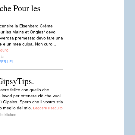
che Pour les
ecensire la Eisenberg Crème
ur les Mains et Ongles* devo
overosa premessa: devo fare una
e e un mea culpa. Non curo...
eguito
sia
PER LEI
GipsyTips.
sere felice con quello che
 lavori per ottenere ciò che vuoi.
 Gipsies. Spero che il vostro stia
 meglio del mio.
Leggere il seguito
thekitchen