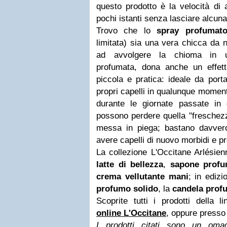
questo prodotto è la velocità di 
pochi istanti senza lasciare alcuna
Trovo che lo
spray profumato
limitata) sia una vera chicca da n
ad avvolgere la chioma in u
profumata, dona anche un effett
piccola e pratica: ideale da port
propri capelli in qualunque moment
durante le giornate passate in g
possono perdere quella "freschezz
messa in piega; bastano davver
avere capelli di nuovo morbidi e p
La collezione L'Occitane Arlésien
latte
di bellezza
,
sapone profu
crema vellutante mani
; in edizi
profumo solido
, la
candela prof
Scoprite tutti i prodotti della 
online L'Occitane
, oppure presso 
I prodotti citati sono un oma