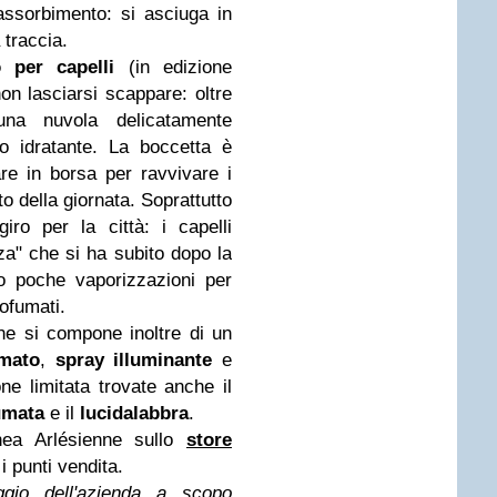
assorbimento: si asciuga in
 traccia.
 per capelli
(in edizione
on lasciarsi scappare: oltre
na nuvola delicatamente
o idratante. La boccetta è
are in borsa per ravvivare i
o della giornata. Soprattutto
iro per la città: i capelli
a" che si ha subito dopo la
o poche vaporizzazioni per
rofumati.
ne si compone inoltre di un
mato
,
spray illuminante
e
one limitata trovate anche il
umata
e il
lucidalabbra
.
linea Arlésienne sullo
store
i punti vendita.
ggio dell'azienda a scopo