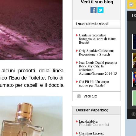
Vedi il suo blog
I
I suoi ultimi articoli
Carita si racconta e
festeggia 70 anni di Haute
Beauté
Orly Sparkle Collection:
Recensione + Swatch
Jean Louis David presenta
Rock My City, la
collezione
lcuni prodotti della linea
Autunno/Inverno 2014-15
o l'Eau de Toilette, l'olio di
Get Fit #6: Un corpo
fumato per capelli e il doccia
nuovo per Natale!
Vedi tutti
Dossier Paperblog
Lucidalabbra
Prodotti Cosmetici
Christian Lacroix