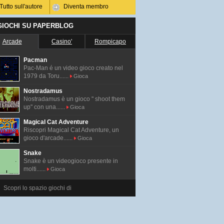
Tutto sull'autore
Diventa membro
 GIOCHI SU PAPERBLOG
Arcade
Casino'
Rompicapo
Pacman
Pac-Man é un video gioco creato nel
1979 da Toru......
Gioca
Nostradamus
Nostradamus è un gioco " shoot them
up" con una......
Gioca
Magical Cat Adventure
Riscopri Magical Cat Adventure, un
gioco d'arcade......
Gioca
Snake
Snake è un videogioco presente in
molti......
Gioca
Scopri lo spazio giochi di