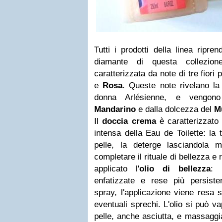
Tutti i prodotti della linea ripre
diamante di questa collezion
caratterizzata da note di tre fiori 
e
Rosa
. Queste note rivelano la 
donna Arlésienne, e vengono 
Mandarino
e dalla dolcezza del
M
Il
doccia crema
è caratterizzat
intensa della Eau de Toilette: la t
pelle, la deterge lasciandola
completare il rituale di bellezza e
applicato l'
olio di bellezza
: 
enfatizzate e rese più persisten
spray, l'applicazione viene resa s
eventuali sprechi. L'olio si può v
pelle, anche asciutta, e massaggia