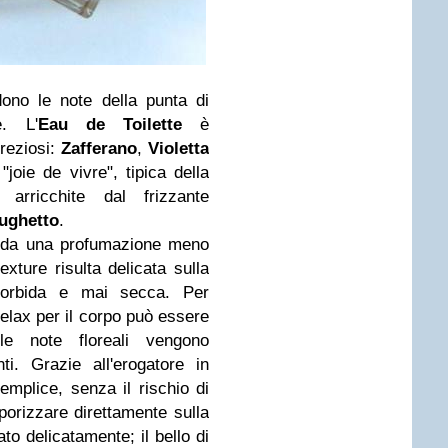
ndono le note della punta di
e. L'
Eau de Toilette
è
preziosi:
Zafferano
,
Violetta
"joie de vivre", tipica della
arricchite dal frizzante
ughetto
.
o da una profumazione meno
exture risulta delicata sulla
 morbida e mai secca. Per
 relax per il corpo può essere
le note floreali vengono
ti. Grazie all'erogatore in
emplice, senza il rischio di
aporizzare direttamente sulla
to delicatamente; il bello di