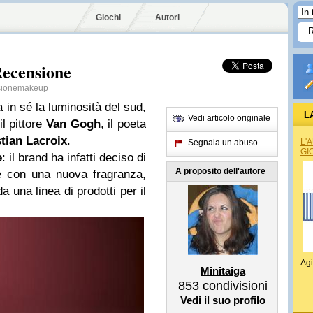
Giochi
Autori
Recensione
ionemakeup
 in sé la luminosità del sud,
L
Vedi articolo originale
il pittore
Van Gogh
, il poeta
tian Lacroix
.
L'
Segnala un abuso
GI
e
: il brand ha infatti deciso di
A proposito dell'autore
e con una nuova fragranza,
a una linea di prodotti per il
Agi
Minitaiga
853
condivisioni
Vedi il suo profilo