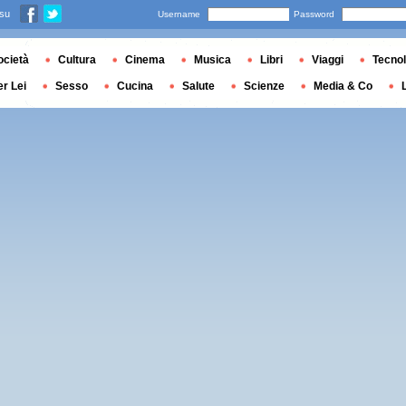
 su
Username
Password
ocietà
Cultura
Cinema
Musica
Libri
Viaggi
Tecnol
er Lei
Sesso
Cucina
Salute
Scienze
Media & Co