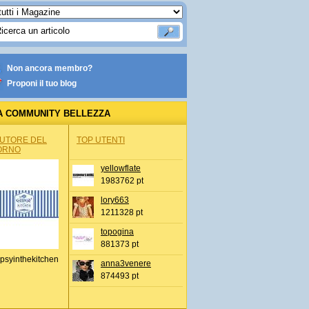
Non ancora membro?
Proponi il tuo blog
A COMMUNITY BELLEZZA
AUTORE DEL
TOP UTENTI
ORNO
yellowflate
1983762 pt
lory663
1211328 pt
topogina
881373 pt
psyinthekitchen
anna3venere
874493 pt