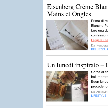
Eisenberg Crème Blan
Mains et Ongles
Prima di r
Blanche Po
fare una d
confession
Leggere il s
Da
Kendera
BELLEZZA
,
Un lunedì inspirato – 
Cerca di es
hai, mentre
Buon lunedì
procedendo
Da
Agipsyin
LIFESTYLE