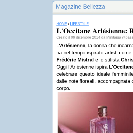
Magazine Bellezza
HOME
›
LIFESTYLE
L'Occitane Arlésienne: 
Creato il 09 dicembre 2014 da
Minitaiga
@pass
L'
Arlésienne
, la donna che incarna
ha nel tempo ispirato artisti come 
Frédéric Mistral
e lo stilista
Chris
Oggi l'Arlésienne ispira
L'Occitan
celebrare questo ideale femminil
dalle note floreali, accompagnata d
corpo.