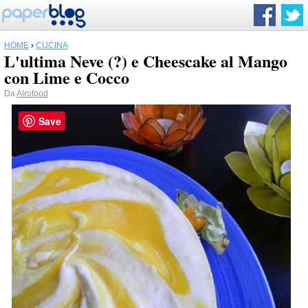
HOME
›
CUCINA
L'ultima Neve (?) e Cheescake al Mango
con Lime e Cocco
Da
Alrofood
Save