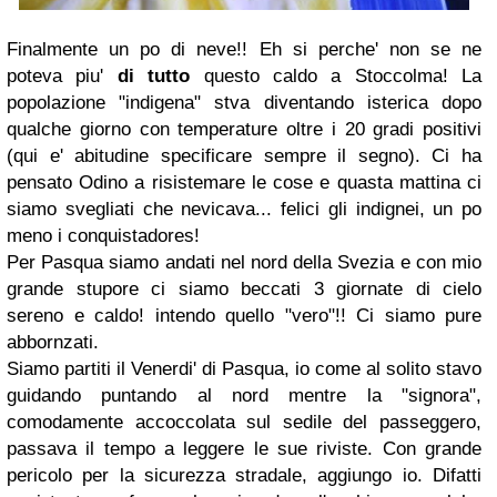
Finalmente un po di neve!! Eh si perche' non se ne
poteva piu'
di tutto
questo caldo a Stoccolma! La
popolazione "indigena" stva diventando isterica dopo
qualche giorno con temperature oltre i 20 gradi positivi
(qui e' abitudine specificare sempre il segno). Ci ha
pensato Odino a risistemare le cose e quasta mattina ci
siamo svegliati che nevicava... felici gli indignei, un po
meno i conquistadores!
Per Pasqua siamo andati nel nord della Svezia e con mio
grande stupore ci siamo beccati 3 giornate di cielo
sereno e caldo! intendo quello "vero"!! Ci siamo pure
abbornzati.
Siamo partiti il Venerdi' di Pasqua, io come al solito stavo
guidando puntando al nord mentre la "signora",
comodamente accoccolata sul sedile del passeggero,
passava il tempo a leggere le sue riviste. Con grande
pericolo per la sicurezza stradale, aggiungo io. Difatti