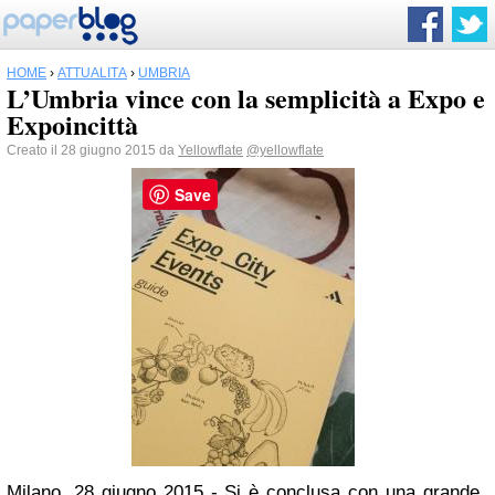
HOME
›
ATTUALITÀ
›
UMBRIA
L’Umbria vince con la semplicità a Expo e
Expoincittà
Creato il 28 giugno 2015 da
Yellowflate
@yellowflate
Save
Milano, 28 giugno 2015 - Si è conclusa con una grande