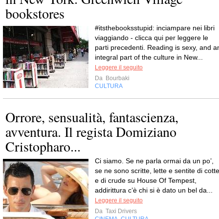
bookstores
#itsthebooksstupid: inciampare nei libri
viaggiando - clicca qui per leggere le
parti precedenti. Reading is sexy, and a
integral part of the culture in New...
Leggere il seguito
Da
Bourbaki
CULTURA
Orrore, sensualità, fantascienza,
avventura. Il regista Domiziano
Cristopharo...
Ci siamo. Se ne parla ormai da un po’,
se ne sono scritte, lette e sentite di cott
e di crude su House Of Tempest,
addirittura c’è chi si è dato un bel da...
Leggere il seguito
Da
Taxi Drivers
CINEMA
CULTURA