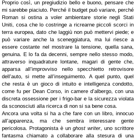
Proprio così, un pregiudizio bello e buono, pensare che
mi sarebbe piaciuto. Perché il budget può variare, perché
Roman si ostina a voler ambientare storie negli Stati
Uniti, cosa che lo costringe a ricrearne piccoli scorci in
terra europea, dato che laggiù non può mettervi piede; e
può variare anche la sceneggiatura, ma lui riesce a
essere costante nel mostrare la tensione, quella sana,
genuina. E lo fa da decenni, sempre nello stesso modo,
attraverso inquadrature lontane, magari di gente che,
apparsa all’improvviso nello specchietto retrovisore
dell’auto, si mette all’inseguimento. A quel punto, quel
che resta è un gioco di intuito e intelligenza condotto,
come fu per Dean Corso, in camere d’albergo, con una
discreta ossessione per i frigo-bar e la sicurezza violata
da sconosciuti alla ricerca di non si sa bene cosa.
Ancora una volta si ha a che fare con un libro, innocuo
all’apparenza, ma che sembra interessare gente
pericolosa. Protagonista è un
ghost writer
, uno scrittore
fantasma chiamato a collaborare alla stesura di una