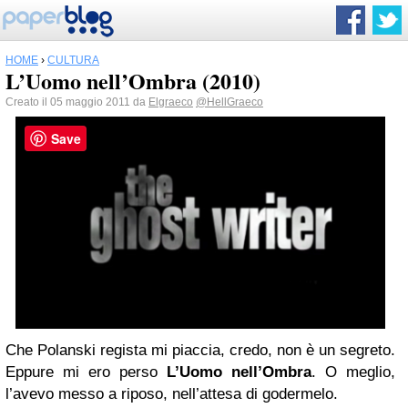
HOME
›
CULTURA
L’Uomo nell’Ombra (2010)
Creato il 05 maggio 2011 da
Elgraeco
@HellGraeco
Save
Che Polanski regista mi piaccia, credo, non è un segreto.
Eppure mi ero perso
L’Uomo nell’Ombra
. O meglio,
l’avevo messo a riposo, nell’attesa di godermelo.