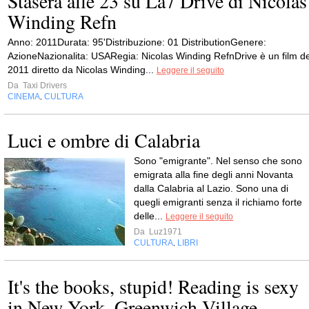
Stasera alle 23 su La7 Drive di Nicolas
Winding Refn
Anno: 2011Durata: 95'Distribuzione: 01 DistributionGenere:
AzioneNazionalita: USARegia: Nicolas Winding RefnDrive è un film de
2011 diretto da Nicolas Winding...
Leggere il seguito
Da
Taxi Drivers
CINEMA
CULTURA
,
Luci e ombre di Calabria
Sono "emigrante". Nel senso che sono
emigrata alla fine degli anni Novanta
dalla Calabria al Lazio. Sono una di
quegli emigranti senza il richiamo forte
delle...
Leggere il seguito
Da
Luz1971
CULTURA
LIBRI
,
It's the books, stupid! Reading is sexy
in New York. Greenwich Village