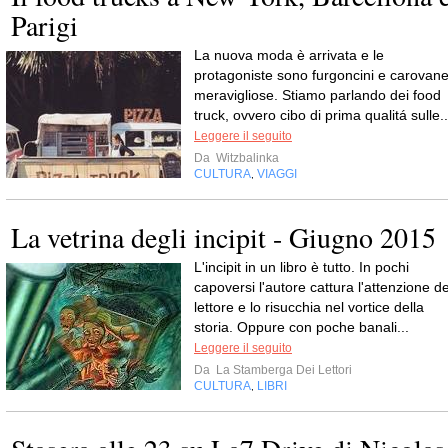
Parigi
La nuova moda è arrivata e le
protagoniste sono furgoncini e carovan
meravigliose. Stiamo parlando dei food
truck, ovvero cibo di prima qualitá sulle..
Leggere il seguito
Da
Witzbalinka
CULTURA
VIAGGI
,
La vetrina degli incipit - Giugno 2015
L'incipit in un libro è tutto. In pochi
capoversi l'autore cattura l'attenzione de
lettore e lo risucchia nel vortice della
storia. Oppure con poche banali...
Leggere il seguito
Da
La Stamberga Dei Lettori
CULTURA
LIBRI
,