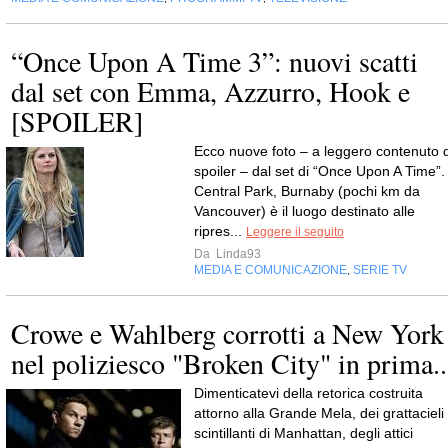
“Once Upon A Time 3”: nuovi scatti
dal set con Emma, Azzurro, Hook e
[SPOILER]
Ecco nuove foto – a leggero contenuto d
spoiler – dal set di “Once Upon A Time”.
Central Park, Burnaby (pochi km da
Vancouver) è il luogo destinato alle
ripres...
Leggere il seguito
Da
Linda93
MEDIA E COMUNICAZIONE
SERIE TV
,
Crowe e Wahlberg corrotti a New York
nel poliziesco "Broken City" in prima..
Dimenticatevi della retorica costruita
attorno alla Grande Mela, dei grattacieli
scintillanti di Manhattan, degli attici