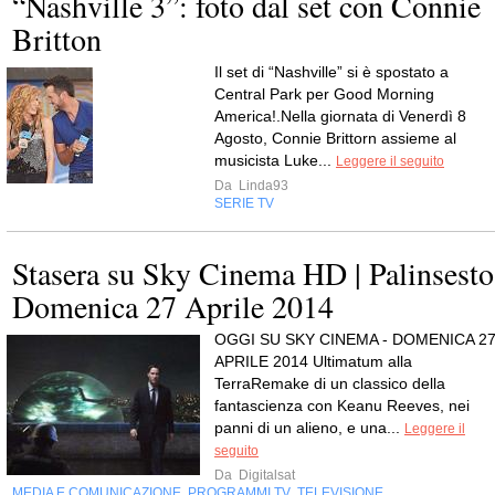
“Nashville 3”: foto dal set con Connie
Britton
Il set di “Nashville” si è spostato a
Central Park per Good Morning
America!.Nella giornata di Venerdì 8
Agosto, Connie Brittorn assieme al
musicista Luke...
Leggere il seguito
Da
Linda93
SERIE TV
Stasera su Sky Cinema HD | Palinsesto
Domenica 27 Aprile 2014
OGGI SU SKY CINEMA - DOMENICA 2
APRILE 2014 Ultimatum alla
TerraRemake di un classico della
fantascienza con Keanu Reeves, nei
panni di un alieno, e una...
Leggere il
seguito
Da
Digitalsat
MEDIA E COMUNICAZIONE
PROGRAMMI TV
TELEVISIONE
,
,