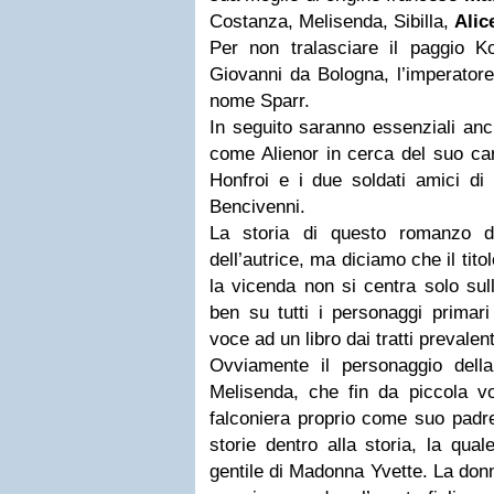
Costanza, Melisenda, Sibilla,
Alic
Per non tralasciare il paggio Ko
Giovanni da Bologna, l’imperatore 
nome Sparr.
In seguito saranno essenziali anc
come Alienor in cerca del suo car
Honfroi e i due soldati amici di
Bencivenni.
La storia di questo romanzo di
dell’autrice, ma diciamo che il tit
la vicenda non si centra solo sul
ben su tutti i personaggi primari
voce ad un libro dai tratti prevalen
Ovviamente il personaggio dell
Melisenda, che fin da piccola vo
falconiera proprio come suo padre
storie dentro alla storia, la qua
gentile di Madonna Yvette. La donn