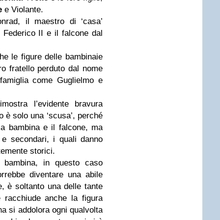
e
e Violante.
nrad, il maestro di ‘casa’
Federico II e il falcone dal
he le figure delle bambinaie
o fratello perduto dal nome
 famiglia come Guglielmo e
mostra l’evidente bravura
olo è solo una ‘scusa’, perché
la bambina e il falcone, ma
 e secondari, i quali danno
temente storici.
a bambina, in questo caso
rrebbe diventare una abile
, è soltanto una delle tante
le racchiude anche la figura
a si addolora ogni qualvolta