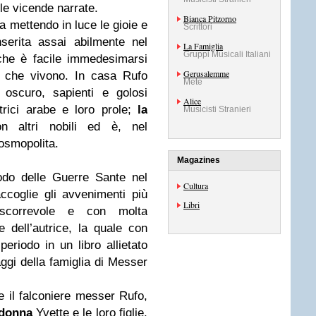
lle vicende narrate.
Bianca Pitzorno
ta mettendo in luce le gioie e
Scrittori
inserita assai abilmente nel
La Famiglia
Gruppi Musicali Italiani
 che è facile immedesimarsi
Gerusalemme
i che vivono. In casa Rufo
Mete
oscuro, sapienti e golosi
Alice
utrici arabe e loro prole;
la
Musicisti Stranieri
on altri nobili ed è, nel
osmopolita.
Magazines
odo delle Guerre Sante nel
Cultura
ccoglie gli avvenimenti più
Libri
 scorrevole e con molta
 dell’autrice, la quale con
eriodo in un libro allietato
ggi della famiglia di Messer
e il falconiere messer Rufo,
donna
Yvette e le loro figlie,