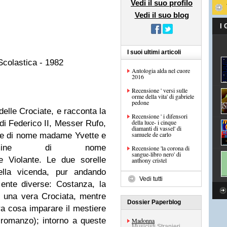
Vedi il suo profilo
Vedi il suo blog
I
I suoi ultimi articoli
colastica - 1982
Antologia alda nel cuore
2016
Recensione ' versi sulle
orme della vita' di gabriele
pedone
delle Crociate, e racconta la
Recensione ' i difensori
della luce- i cinque
e di Federico II, Messer Rufo,
diamanti di vassel' di
samuele de carlo
le di nome madame Yvette e
mmine di nome
Recensione 'la corona di
sangue-libro nero' di
 e Violante. Le due sorelle
anthony cristel
ella vicenda, pur andando
Vedi tutti
ente diverse: Costanza, la
 una vera Crociata, mentre
Dossier Paperblog
ra cosa imparare il mestiere
el romanzo); intorno a queste
Madonna
Musicisti Stranieri