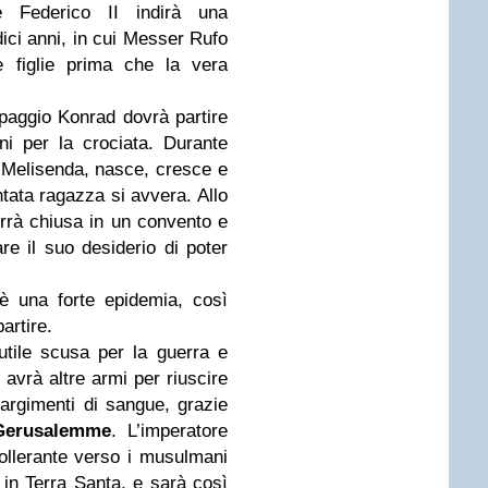
e Federico II indirà una
ici anni, in cui Messer Rufo
 figlie prima che la vera
l paggio Konrad dovrà partire
i per la crociata. Durante
E Melisenda, nasce, cresce e
tata ragazza si avvera. Allo
errà chiusa in un convento e
e il suo desiderio di poter
 è una forte epidemia, così
artire.
tile scusa per la guerra e
avrà altre armi per riuscire
argimenti di sangue, grazie
Gerusalemme
. L’imperatore
tollerante verso i musulmani
 in Terra Santa, e sarà così