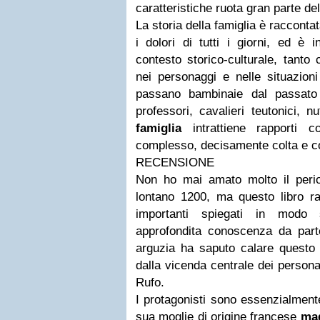
caratteristiche ruota gran parte de
La storia della famiglia è racconta
i dolori di tutti i giorni, ed è 
contesto storico-culturale, tanto
nei personaggi e nelle situazion
passano bambinaie dal passato 
professori, cavalieri teutonici, n
famiglia
intrattiene rapporti c
complesso, decisamente colta e c
RECENSIONE
Non ho mai amato molto il peri
lontano 1200, ma questo libro ra
importanti spiegati in modo
approfondita conoscenza da parte
arguzia ha saputo calare questo p
dalla vicenda centrale dei persona
Rufo.
I protagonisti sono essenzialment
sua moglie di origine francese
ma