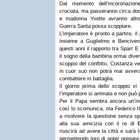
Dal momento dell’incoronazion
crociata, ma passeranno circa dod
e madonna Yvette avranno altre
Guerra Santa possa scoppiare.
L’imperatore è pronto a partire, i
insieme a Guglielmo e Bencivenn
questi anni il rapporto tra Sparr 
il sogno della bambina ormai diven
scoppio del conflitto, Costanza v
in cuor suo non potrà mai avverar
combattere in battaglia.
Il giorno prima dello scoppio vi
l’imperatore si ammala e non può p
Per il Papa sembra ancora un’inu
così lo scomunica, ma Federico II 
a risolvere la questione senza sp
alla sua amicizia con il re di
riuscirà ad avere la città e sarà 
permettendo loro di poter pregare