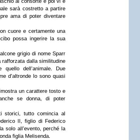
aschio al consorte e poi vi è
uale sarà costretto a partire
pre ama di poter diventare
uon cuore e certamente una
cibo possa ingerire la sua
 falcone grigio di nome Sparr
rafforzata dalla similitudine
e quello dell’animale. Due
ome d’altronde lo sono quasi
mostra un carattere tosto e
anche se donna, di poter
 storici, tutto comincia al
erico II, figlio di Federico
 solo all’evento, perché la
conda figlia Melisenda.