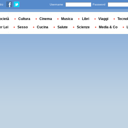
 su
Username
Password
ocietà
Cultura
Cinema
Musica
Libri
Viaggi
Tecnol
er Lei
Sesso
Cucina
Salute
Scienze
Media & Co