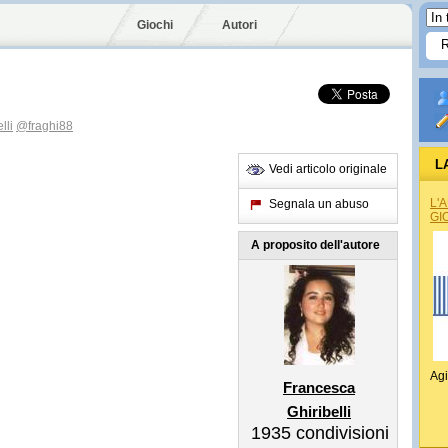
Giochi
Autori
lli
@fraghi88
L
Vedi articolo originale
L'
Segnala un abuso
GI
A proposito dell'autore
Agi
Francesca
Ghiribelli
1935
condivisioni