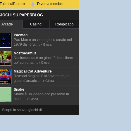
Tutto sull'autore
Diventa membro
 GIOCHI SU PAPERBLOG
Arcade
Casino'
Rompicapo
Pacman
Pac-Man é un video gioco creato nel
1979 da Toru......
Gioca
Nostradamus
Nostradamus è un gioco " shoot them
up" con una......
Gioca
Magical Cat Adventure
Riscopri Magical Cat Adventure, un
gioco d'arcade......
Gioca
Snake
Snake è un videogioco presente in
molti......
Gioca
Scopri lo spazio giochi di