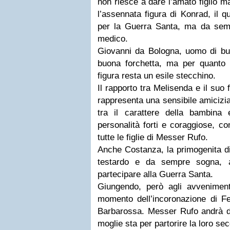
non riesce a dare l’amato figlio m
l’assennata figura di Konrad, il q
per la Guerra Santa, ma da sem
medico.
Giovanni da Bologna, uomo di b
buona forchetta, ma per quanto 
figura resta un esile stecchino.
Il rapporto tra Melisenda e il suo
rappresenta una sensibile amicizia 
tra il carattere della bambina 
personalità forti e coraggiose, c
tutte le figlie di Messer Rufo.
Anche Costanza, la primogenita di
testardo e da sempre sogna, 
partecipare alla Guerra Santa.
Giungendo, però agli avvenimenti
momento dell’incoronazione di Fed
Barbarossa. Messer Rufo andrà da
moglie sta per partorire la loro se