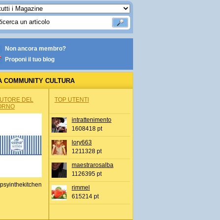
Non ancora membro?
Proponi il tuo blog
A COMMUNITY CULTURA
AUTORE DEL
TOP UTENTI
ORNO
intrattenimento
1608418 pt
lory663
1211328 pt
maestrarosalba
1126395 pt
psyinthekitchen
rimmel
615214 pt