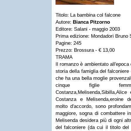
Titolo: La bambina col falcone
Autore:
Bianca Pitzorno
Editore: Salani - maggio 2003
Prima edizione: Mondadori Bruno S
Pagine: 245
Prezzo: Brossura - € 13,00
TRAMA
Il romanzo è ambientato all'epoca 
storia della famiglia del falconier
che ha una bella moglie provenza
cinque figlie fe
Costanza,Melisenda,Sibilla,Alice
Costanza e Melisenda,eroine d
molto d'accordo, sono profondam
maggiore, sogna di combattere in
Melisenda desidera più di ogni alt
del falconiere (da cui il titolo d