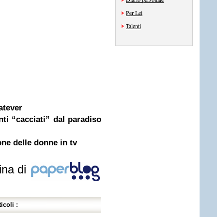
Per Lei
Talenti
atever
ti “cacciati” dal paradiso
ne delle donne in tv
ina di
icoli :