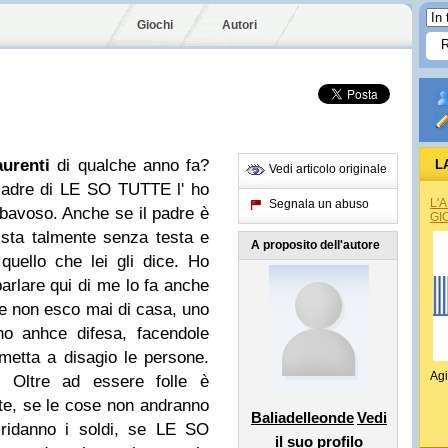
Giochi
Autori
urenti
di qualche anno fa?
L
Vedi articolo originale
madre di LE SO TUTTE l' ho
L'
Segnala un abuso
 bavoso. Anche se il padre è
GI
sta talmente senza testa e
A proposito dell'autore
quello che lei gli dice. Ho
arlare qui di me lo fa anche
 che non esco mai di casa, uno
no anhce difesa, facendole
metta a disagio le persone.
Agi
 Oltre ad essere folle è
e, se le cose non andranno
Baliadelleonde
Vedi
ridanno i soldi, se LE SO
il suo profilo