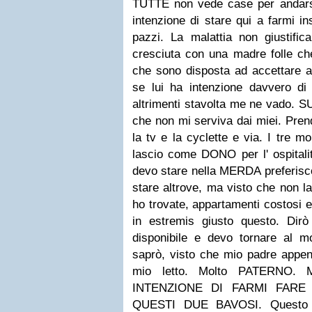
TUTTE non vede case per andars
intenzione di stare qui a farmi i
pazzi. La malattia non giustific
cresciuta con una madre folle che 
che sono disposta ad accettare al
se lui ha intenzione davvero d
altrimenti stavolta me ne vado. S
che non mi serviva dai miei. Prend
la tv e la cyclette e via. I tre mo
lascio come DONO per l' ospitalit
devo stare nella MERDA preferisco
stare altrove, ma visto che non l
ho trovate, appartamenti costosi 
in estremis giusto questo. Dir
disponibile e devo tornare al 
saprò, visto che mio padre appena
mio letto. Molto PATERNO.
INTENZIONE DI FARMI FAR
QUESTI DUE BAVOSI. Questo