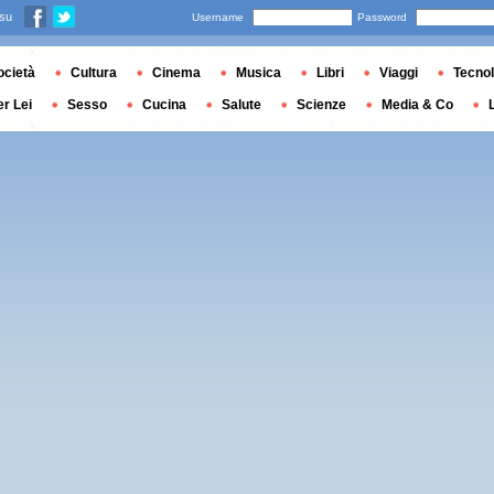
 su
Username
Password
ocietà
Cultura
Cinema
Musica
Libri
Viaggi
Tecnol
er Lei
Sesso
Cucina
Salute
Scienze
Media & Co