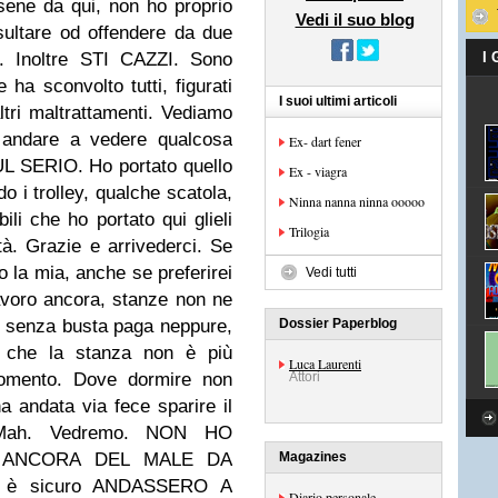
ene da qui, non ho proprio
Vedi il suo blog
nsultare od offendere da due
a. Inoltre STI CAZZI. Sono
I
ha sconvolto tutti, figurati
I suoi ultimi articoli
tri maltrattamenti. Vediamo
i andare a vedere qualcosa
Ex- dart fener
UL SERIO. Ho portato quello
Ex - viagra
o i trolley, qualche scatola,
Ninna nanna ninna ooooo
bili che ho portato qui glieli
Trilogia
à. Grazie e arrivederci. Se
 la mia, anche se preferirei
Vedi tutti
avoro ancora, stanze non ne
e senza busta paga neppure,
Dossier Paperblog
ò che la stanza non è più
Luca Laurenti
momento. Dove dormire non
Attori
 andata via fece sparire il
 Mah. Vedremo. NON HO
E ANCORA DEL MALE DA
Magazines
 è sicuro ANDASSERO A
Diario personale