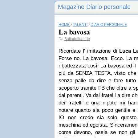
Magazine Diario personale
HOME
›
TALENTI
›
DIARIO PERSONALE
La bavosa
Da
Baliadelleonde
Ricordate l' imitazione di
Luca La
Forse no. La bavosa. Ecco. La 
ribattezzata così. La bavosa ed il
più da SENZA TESTA, visto che 
senza palle da dire e fare tutto 
scoperto tramite FB che oltre a sp
dai parenti. Va dai fratelli a dire
dei fratelli e una nipote mi han
notare quanto sia poco gentile e 
IO non credo sia solo questo.
meschina ed egoista. Sincerament
come devono, ossia se non gli 