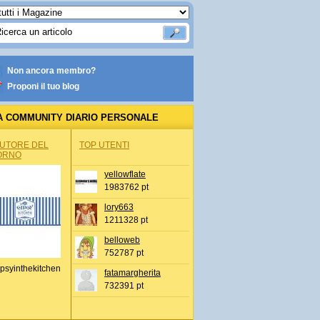
Non ancora membro?
Proponi il tuo blog
A COMMUNITY DIARIO PERSONALE
AUTORE DEL
TOP UTENTI
ORNO
yellowflate
1983762 pt
lory663
1211328 pt
belloweb
752787 pt
psyinthekitchen
fatamargherita
732391 pt