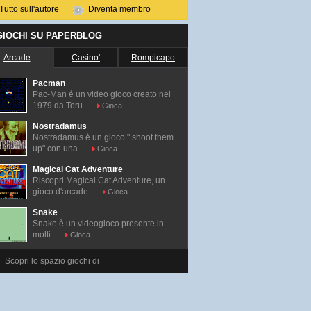
Tutto sull'autore
Diventa membro
 GIOCHI SU PAPERBLOG
Arcade
Casino'
Rompicapo
Pacman
Pac-Man é un video gioco creato nel
1979 da Toru......
Gioca
Nostradamus
Nostradamus è un gioco " shoot them
up" con una......
Gioca
Magical Cat Adventure
Riscopri Magical Cat Adventure, un
gioco d'arcade......
Gioca
Snake
Snake è un videogioco presente in
molti......
Gioca
Scopri lo spazio giochi di