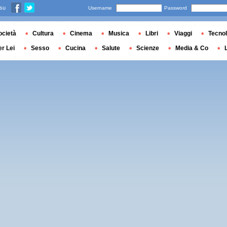
 su
Username
Password
ocietà
Cultura
Cinema
Musica
Libri
Viaggi
Tecnol
er Lei
Sesso
Cucina
Salute
Scienze
Media & Co