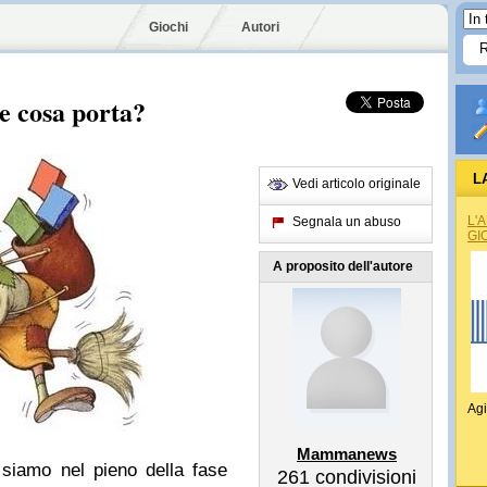
Giochi
Autori
.e cosa porta?
L
Vedi articolo originale
L'
Segnala un abuso
GI
A proposito dell'autore
Agi
Mammanews
siamo nel pieno della fase
261
condivisioni