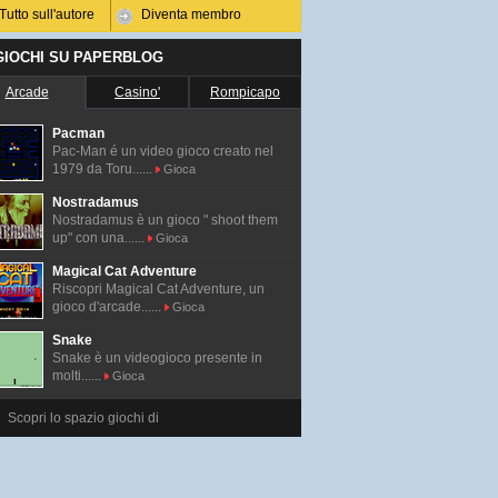
Tutto sull'autore
Diventa membro
 GIOCHI SU PAPERBLOG
Arcade
Casino'
Rompicapo
Pacman
Pac-Man é un video gioco creato nel
1979 da Toru......
Gioca
Nostradamus
Nostradamus è un gioco " shoot them
up" con una......
Gioca
Magical Cat Adventure
Riscopri Magical Cat Adventure, un
gioco d'arcade......
Gioca
Snake
Snake è un videogioco presente in
molti......
Gioca
Scopri lo spazio giochi di