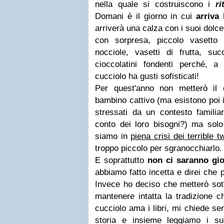
nella quale si costruiscono i
ri
Domani è il giorno in cui
arriva
arriverà una calza con i suoi dolcett
con sorpresa, piccolo vasetto
nocciole, vasetti di frutta, suc
cioccolatini fondenti perché, a 
cucciolo ha gusti sofisticati!
Per quest'anno non metterò il
bambino cattivo (ma esistono poi i
stressati da un contesto familia
conto dei loro bisogni?) ma solo
siamo in
piena crisi dei terrible t
troppo piccolo per sgranocchiarlo.
E soprattutto
non ci saranno gio
abbiamo fatto incetta e direi che
Invece ho deciso che metterò sot
mantenere intatta la tradizione ch
cucciolo ama i libri, mi chiede se
storia e insieme leggiamo i suoi