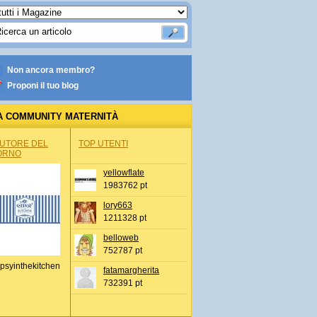
Non ancora membro?
Proponi il tuo blog
A COMMUNITY MATERNITÀ
AUTORE DEL
TOP UTENTI
ORNO
yellowflate
1983762 pt
lory663
1211328 pt
belloweb
752787 pt
psyinthekitchen
fatamargherita
732391 pt