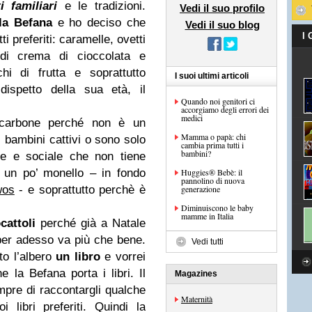
ti familiari
e le tradizioni.
Vedi il suo profilo
 la Befana
e ho deciso che
Vedi il suo blog
I
i preferiti: caramelle, ovetti
 di crema di cioccolata e
chi di frutta e soprattutto
I suoi ultimi articoli
dispetto della sua età, il
Quando noi genitori ci
accorgiamo degli errori dei
medici
 carbone perché non è un
Mamma o papà: chi
 bambini cattivi o sono solo
cambia prima tutti i
bambini?
re e sociale che non tiene
 un po’ monello – in fondo
Huggies® Bebè: il
pannolino di nuova
wos
- e soprattutto perchè è
generazione
Diminuiscono le baby
mamme in Italia
cattoli
perché già a Natale
 per adesso va più che bene.
Vedi tutti
to l’albero
un libro
e vorrei
e la Befana porta i libri. Il
Magazines
mpre di raccontargli qualche
Maternità
 libri preferiti. Quindi la