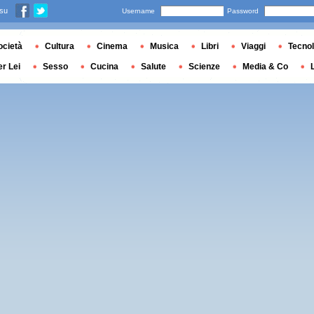
 su
Username
Password
ocietà
Cultura
Cinema
Musica
Libri
Viaggi
Tecnol
er Lei
Sesso
Cucina
Salute
Scienze
Media & Co