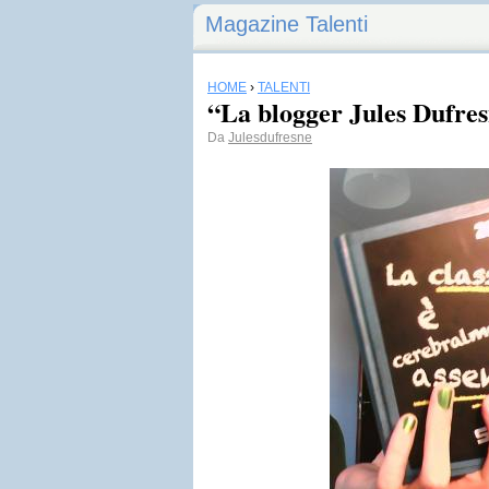
Magazine Talenti
HOME
›
TALENTI
“La blogger Jules Dufre
Da
Julesdufresne