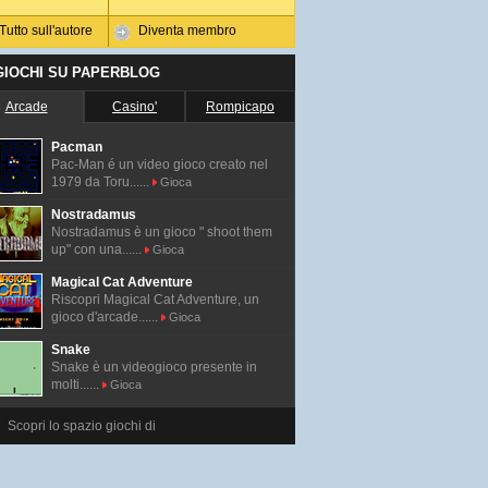
Tutto sull'autore
Diventa membro
 GIOCHI SU PAPERBLOG
Arcade
Casino'
Rompicapo
Pacman
Pac-Man é un video gioco creato nel
1979 da Toru......
Gioca
Nostradamus
Nostradamus è un gioco " shoot them
up" con una......
Gioca
Magical Cat Adventure
Riscopri Magical Cat Adventure, un
gioco d'arcade......
Gioca
Snake
Snake è un videogioco presente in
molti......
Gioca
Scopri lo spazio giochi di