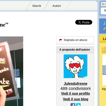
Giochi
Autori
sne”
L
Segnala un abuso
L'
A proposito dell'autore
GI
Julesdufresne
489
condivisioni
Agi
Vedi il suo profilo
Vedi il suo blog