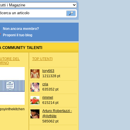
Non ancora membro?
Proponi il tuo blog
A COMMUNITY TALENTI
AUTORE DEL
TOP UTENTI
ORNO
lory663
1211328 pt
cria
635352 pt
rimmel
615214 pt
psyinthekitchen
Arturo Robertazzi -
@ArtNite
585062 pt