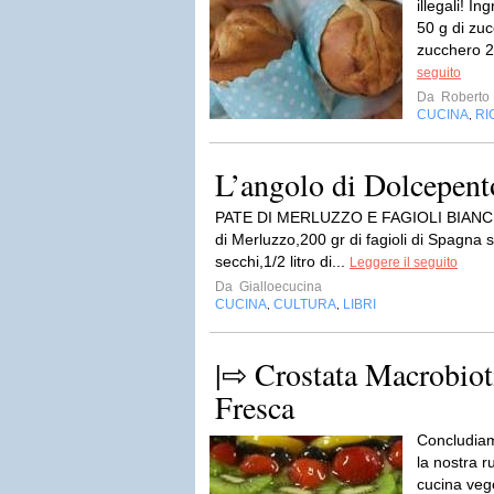
illegali! In
50 g di zuc
zucchero 2
seguito
Da
Roberto 
CUCINA
RI
,
L’angolo di Dolcepent
PATE DI MERLUZZO E FAGIOLI BIANCHI p
di Merluzzo,200 gr di fagioli di Spagna 
secchi,1/2 litro di...
Leggere il seguito
Da
Gialloecucina
CUCINA
CULTURA
LIBRI
,
,
|⇨ Crostata Macrobioti
Fresca
Concludiam
la nostra r
cucina veg