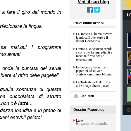
Vedi il suo blog
 a fare il giro del mondo in
I
I suoi ultimi articoli
rfezionare la lingua.
La Treccia al burro ovvero
la mitica Butterzopf e il
dottor Coca-Cola
sa mai,qui i programmi
Crema al cioccolato rapida
e con solo tre ingredienti e
mo avanti.
raccolta firme per un
referendum
Fettuccine alla crema di
 onda la puntata del serial
peperoni ed olive e
confessioni di una blogger
iere al ritiro delle pagelle"
La Torta di mele del 1956
e il vintage che ci piace!
qua,la sostanza di questa
una cucchiaiata di strutto
Vedi tutti
,non c'è
latte
...
idezza inaudita e in grado di
Dossier Paperblog
ieni estivi:il gelato!
Latte
Bevande Analcooliche