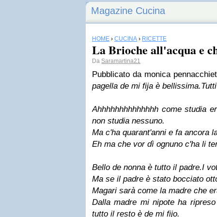
Magazine Cucina
HOME
›
CUCINA
›
RICETTE
La Brioche all'acqua e c
Da
Saramartina21
Pubblicato da
monica pennacchiet
pagella de mi fija è bellissima.Tutti
Ahhhhhhhhhhhhhh come studia e
non studia nessuno.
Ma c'ha quarant'anni e fa ancora l
Eh ma che vor dì ognuno c'ha li te
Bello de nonna è tutto il padre.I vot
Ma se il padre è stato bocciato ott
Magari sarà come la madre che er
Dalla madre mi nipote ha ripreso 
tutto il resto è de mi fijo.