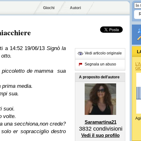
Giochi
Autori
hiacchiere
ti
a 14:52
19/06/13
Signò la
L
Vedi articolo originale
 otto.
L'
Segnala un abuso
GI
r piccoletto de mamma sua
A proposito dell'autore
a prima media.
mpi sua.
i suoi.
o volte.
Agi
Saramartina21
a una secchiona,non crede?
3832
condivisioni
solo er sopracciglio destro
Vedi il suo profilo