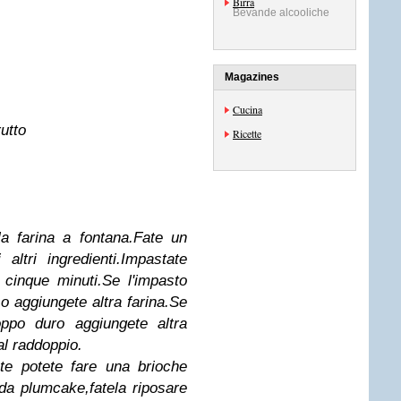
Birra
Bevande alcooliche
Magazines
Cucina
utto
Ricette
la farina a fontana.Fate un
altri ingredienti.Impastate
cinque minuti.Se l'impasto
 aggiungete altra farina.Se
oppo duro aggiungete altra
al raddoppio.
te potete fare una brioche
da plumcake,fatela riposare