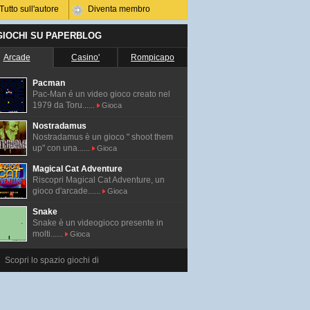
Tutto sull'autore
Diventa membro
 GIOCHI SU PAPERBLOG
Arcade
Casino'
Rompicapo
Pacman
Pac-Man é un video gioco creato nel
1979 da Toru......
Gioca
Nostradamus
Nostradamus è un gioco " shoot them
up" con una......
Gioca
Magical Cat Adventure
Riscopri Magical Cat Adventure, un
gioco d'arcade......
Gioca
Snake
Snake è un videogioco presente in
molti......
Gioca
Scopri lo spazio giochi di