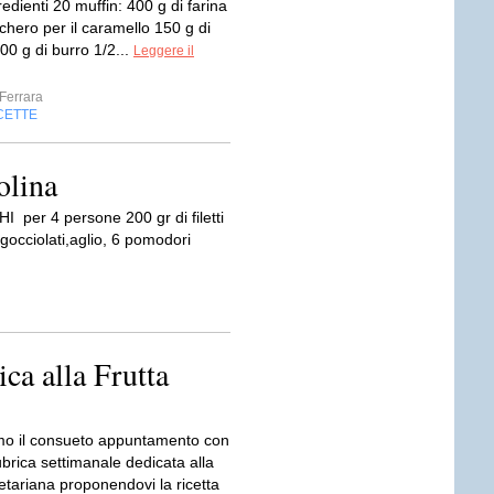
gredienti 20 muffin: 400 g di farina
chero per il caramello 150 g di
00 g di burro 1/2...
Leggere il
Ferrara
CETTE
olina
er 4 persone 200 gr di filetti
sgocciolati,aglio, 6 pomodori
ca alla Frutta
o il consueto appuntamento con
ubrica settimanale dedicata alla
etariana proponendovi la ricetta