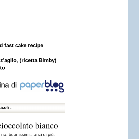
nd fast cake recipe
z'aglio, (ricetta Bimby)
tto
ina di
icoli :
cioccolato bianco
 no: buonissimi…anzi di più: