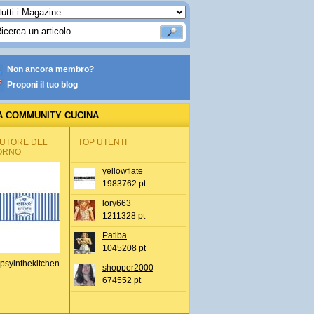
Non ancora membro?
Proponi il tuo blog
A COMMUNITY CUCINA
AUTORE DEL
TOP UTENTI
ORNO
yellowflate
1983762 pt
lory663
1211328 pt
Patiba
1045208 pt
psyinthekitchen
shopper2000
674552 pt