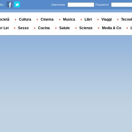
 su
Username
Password
ocietà
Cultura
Cinema
Musica
Libri
Viaggi
Tecnol
er Lei
Sesso
Cucina
Salute
Scienze
Media & Co