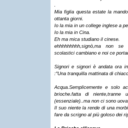
.
Mia figlia questa estate la mando
ottanta giorni.
Io la mia in un college inglese a pe
Io la mia in Cina.
Eh ma mica studiano il cinese.
ehhhhhhhhh,signò,ma non se 
scolastici cambiano e noi ce porta
Signori e signori è andata ora in
:"Una tranquilla mattinata di chiacch
Acqua.Semplicemente e solo ac
brioche.fatta di niente,tranne 
(essenziale)..ma non ci sono uova
Il suo niente la rende di una morb
fare da scrigno al più goloso dei rip