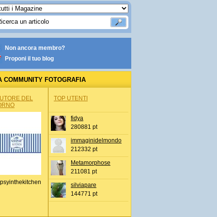
Non ancora membro?
Proponi il tuo blog
A COMMUNITY FOTOGRAFIA
AUTORE DEL
TOP UTENTI
ORNO
fidya
280881 pt
immaginidelmondo
212332 pt
Metamorphose
211081 pt
psyinthekitchen
silviapare
144771 pt