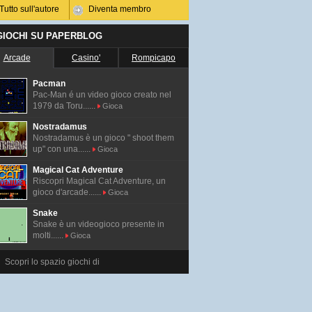
Tutto sull'autore
Diventa membro
 GIOCHI SU PAPERBLOG
Arcade
Casino'
Rompicapo
Pacman
Pac-Man é un video gioco creato nel
1979 da Toru......
Gioca
Nostradamus
Nostradamus è un gioco " shoot them
up" con una......
Gioca
Magical Cat Adventure
Riscopri Magical Cat Adventure, un
gioco d'arcade......
Gioca
Snake
Snake è un videogioco presente in
molti......
Gioca
Scopri lo spazio giochi di