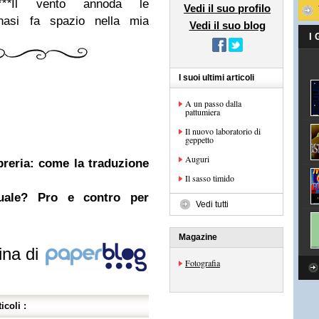
***
Il vento annoda le
Vedi il suo profilo
na
si fa spazio nella mia
Vedi il suo blog
I
I suoi ultimi articoli
A un passo dalla
pattumiera
Il nuovo laboratorio di
geppetto
Auguri
ibreria: come la traduzione
Il sasso timido
nuale? Pro e contro per
Vedi tutti
Magazine
ina di
Fotografia
icoli :