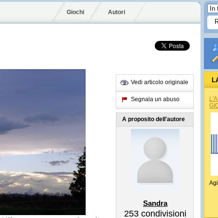
Giochi
Autori
L
Vedi articolo originale
L'
Segnala un abuso
GI
A proposito dell'autore
Agi
Sandra
253
condivisioni