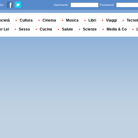
 su
Username
Password
ocietà
Cultura
Cinema
Musica
Libri
Viaggi
Tecnol
er Lei
Sesso
Cucina
Salute
Scienze
Media & Co