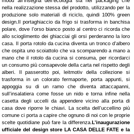
mood all’insegna dell’ecologia sia nel packaging che
nella realizzazione stessa del prodotto, utilizzando per la
produzione solo materiali di riciclo, quindi 100% green
design.Il portaghiaccio da frigo si trasforma in banchisa
polare, dove l’orso bianco posto al centro ci ricorda che
allo scioglimento dei ghiacciai gli orsi perderanno la loro
casa. Il porta rotolo da cucina diventa un tronco d’albero
che ospita uno scoiattolo che va scomparendo a mano a
mano che il rotolo da cucina si consuma, per ricordarci
un consumo più consapevole della carta nel rispetto degli
alberi. Il passerotto poi, leitmotiv della collezione si
trasforma in un colorato fermaporte, porta appunti, si
appoggia su di un ramo che diventa attaccapanni,
sull’insalatiera come fosse un nido e torna infine nella
casetta degli uccelli da appendere vicino alla porta di
casa dove riporre le chiavi. La scelta dell’uccellino più
comune ci porta a capire che ognuno di noi con le proprie
scelte quotidiane può fare la differenza.
L’inaugurazione
ufficiale del design store LA CASA DELLE FATE e la