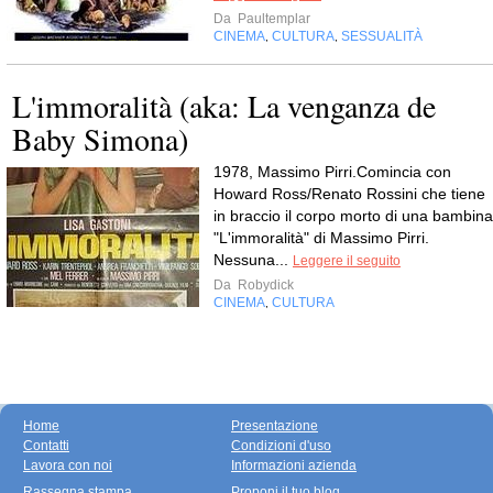
Da
Paultemplar
CINEMA
CULTURA
SESSUALITÀ
,
,
L'immoralità (aka: La venganza de
Baby Simona)
1978, Massimo Pirri.Comincia con
Howard Ross/Renato Rossini che tiene
in braccio il corpo morto di una bambina
"L'immoralità" di Massimo Pirri.
Nessuna...
Leggere il seguito
Da
Robydick
CINEMA
CULTURA
,
Home
Presentazione
Contatti
Condizioni d'uso
Lavora con noi
Informazioni azienda
Rassegna stampa
Proponi il tuo blog