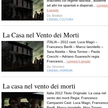
braccetto col regime fascista , assieme
ad altri tre spiantati e disperati...
Leggere
il seguito
Da
Bradipo
CINEMA
CULTURA
,
La Casa nel Vento dei Morti
ITALIA – 2012 cast: Luca Magri –
Francesco Barilli – Marco Iannitello –
Sara Alzetta – Nina Torresi – Paola
Crecchi – Adriano Guareschi regia:
Francesco...
Leggere il seguito
Da
Omonero
CINEMA
HORROR
,
La casa nel vento dei morti
Italia 2012 Titolo Originale: La casa nel
vento dei morti Regia: Francesco
Campanini Cast: Luca Magri, Francesc
Barilli, Marco Iannitello, Nina Torresi,