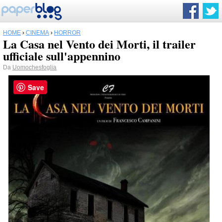
HOME
›
CINEMA
›
HORROR
La Casa nel Vento dei Morti, il trailer
ufficiale sull'appennino
Da
Uomochesfoglia
Save