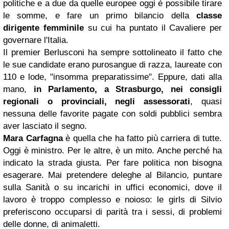
politiche e a due da quelle europee oggi è possibile tirare
le somme, e fare un primo bilancio della
classe
dirigente femminile
su cui ha puntato il Cavaliere per
governare l'Italia.
Il premier Berlusconi ha sempre sottolineato il fatto che
le sue candidate erano purosangue di razza, laureate con
110 e lode, "insomma preparatissime". Eppure, dati alla
mano,
in Parlamento, a Strasburgo, nei consigli
regionali o provinciali, negli assessorati
, quasi
nessuna delle favorite pagate con soldi pubblici sembra
aver lasciato il segno.
Mara Carfagna
è quella che ha fatto più carriera di tutte.
Oggi è ministro. Per le altre, è un mito. Anche perché ha
indicato la strada giusta. Per fare politica non bisogna
esagerare. Mai pretendere deleghe al Bilancio, puntare
sulla Sanità o su incarichi in uffici economici, dove il
lavoro è troppo complesso e noioso: le girls di Silvio
preferiscono occuparsi di parità tra i sessi, di problemi
delle donne, di animaletti.