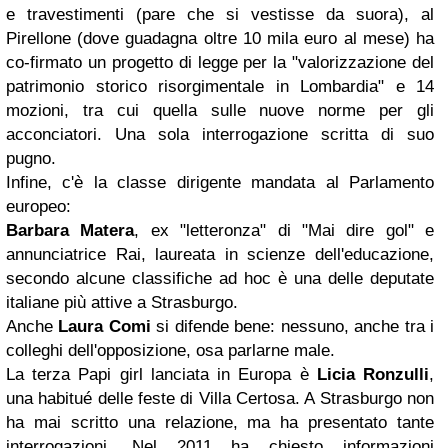
e travestimenti (pare che si vestisse da suora), al
Pirellone (dove guadagna oltre 10 mila euro al mese) ha
co-firmato un progetto di legge per la "valorizzazione del
patrimonio storico risorgimentale in Lombardia" e 14
mozioni, tra cui quella sulle nuove norme per gli
acconciatori. Una sola interrogazione scritta di suo
pugno.
Infine, c'è la classe dirigente mandata al Parlamento
europeo:
Barbara Matera
, ex "letteronza" di "Mai dire gol" e
annunciatrice Rai, laureata in scienze dell'educazione,
secondo alcune classifiche ad hoc è una delle deputate
italiane più attive a Strasburgo.
Anche
Laura Comi
si difende bene: nessuno, anche tra i
colleghi dell'opposizione, osa parlarne male.
La terza Papi girl lanciata in Europa è
Licia Ronzulli
,
una habitué delle feste di Villa Certosa. A Strasburgo non
ha mai scritto una relazione, ma ha presentato tante
interrogazioni. Nel 2011 ha chiesto informazioni