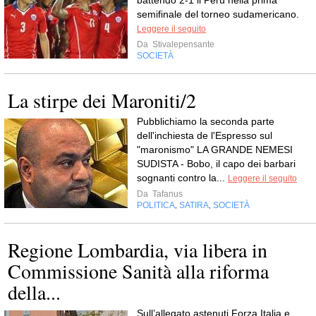
battendo 2-1 il Perù nella prima
semifinale del torneo sudamericano.
Leggere il seguito
Da
Stivalepensante
SOCIETÀ
La stirpe dei Maroniti/2
Pubblichiamo la seconda parte
dell'inchiesta de l'Espresso sul
"maronismo" LA GRANDE NEMESI
SUDISTA - Bobo, il capo dei barbari
sognanti contro la...
Leggere il seguito
Da
Tafanus
POLITICA
SATIRA
SOCIETÀ
,
,
Regione Lombardia, via libera in
Commissione Sanità alla riforma
della...
Sull’allegato astenuti Forza Italia e