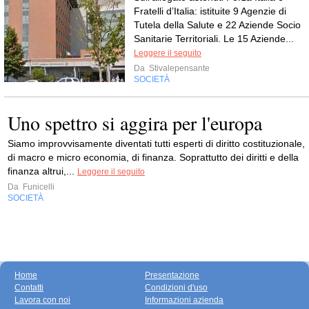
Fratelli d’Italia: istituite 9 Agenzie di
Tutela della Salute e 22 Aziende Socio
Sanitarie Territoriali. Le 15 Aziende...
Leggere il seguito
Da
Stivalepensante
SOCIETÀ
Uno spettro si aggira per l'europa
Siamo improvvisamente diventati tutti esperti di diritto costituzionale,
di macro e micro economia, di finanza. Soprattutto dei diritti e della
finanza altrui,...
Leggere il seguito
Da
Funicelli
SOCIETÀ
Home
Presentazione
Contatti
Condizioni d'uso
Lavora con noi
Informazioni azienda