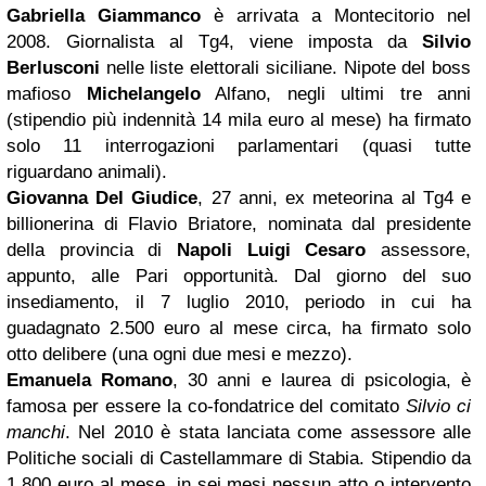
Gabriella Giammanco
è arrivata a Montecitorio nel
2008. Giornalista al Tg4, viene imposta da
Silvio
Berlusconi
nelle liste elettorali siciliane. Nipote del boss
mafioso
Michelangelo
Alfano, negli ultimi tre anni
(stipendio più indennità 14 mila euro al mese) ha firmato
solo 11 interrogazioni parlamentari (quasi tutte
riguardano animali).
Giovanna Del Giudice
, 27 anni, ex meteorina al Tg4 e
billionerina di Flavio Briatore, nominata dal presidente
della provincia di
Napoli
Luigi Cesaro
assessore,
appunto, alle Pari opportunità. Dal giorno del suo
insediamento, il 7 luglio 2010, periodo in cui ha
guadagnato 2.500 euro al mese circa, ha firmato solo
otto delibere (una ogni due mesi e mezzo).
Emanuela Romano
, 30 anni e laurea di psicologia, è
famosa per essere la co-fondatrice del comitato
Silvio ci
manchi
. Nel 2010 è stata lanciata come assessore alle
Politiche sociali di Castellammare di Stabia. Stipendio da
1.800 euro al mese, in sei mesi nessun atto o intervento