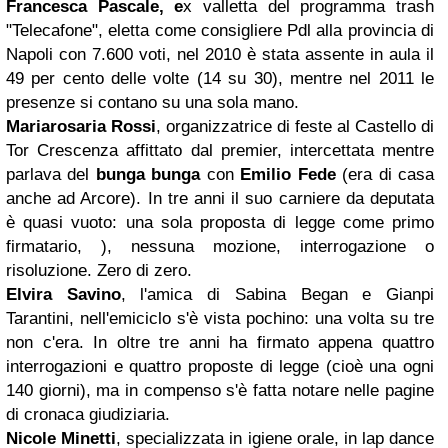
Francesca Pascale, e
x valletta del programma trash
"Telecafone", eletta come consigliere Pdl alla provincia di
Napoli con 7.600 voti, nel 2010 è stata assente in aula il
49 per cento delle volte (14 su 30), mentre nel 2011 le
presenze si contano su una sola mano.
Mariarosaria Rossi
, organizzatrice di feste al Castello di
Tor Crescenza affittato dal premier, intercettata mentre
parlava del
bunga bunga
con
Emilio Fede
(era di casa
anche ad Arcore). In tre anni il suo carniere da deputata
è quasi vuoto: una sola proposta di legge come primo
firmatario, ), nessuna mozione, interrogazione o
risoluzione. Zero di zero.
Elvira Savino
, l'amica di Sabina Began e Gianpi
Tarantini, nell'emiciclo s'è vista pochino: una volta su tre
non c'era. In oltre tre anni ha firmato appena quattro
interrogazioni e quattro proposte di legge (cioè una ogni
140 giorni), ma in compenso s'è fatta notare nelle pagine
di cronaca giudiziaria.
Nicole Minetti
,
specializzata in igiene orale, in lap dance