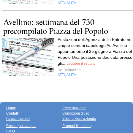
ATTUALITÀ
Avellino: settimana del 730
precompilato Piazza del Popolo
Postazioni dell'Agenzia delle Entrate nei
cinque comuni capoluogo Ad Avellino
appuntamento il 25 giugno a Piazza del
Popolo Una postazione dedicata presso
gli...
Leggere il seguito
Da
Yellowflate
ATTUALITÀ
Home
Presentazione
Contatti
Condizioni d'uso
Lavora con noi
Informazioni azienda
Rassegna stampa
Proponi il tuo blog
F.A.Q.