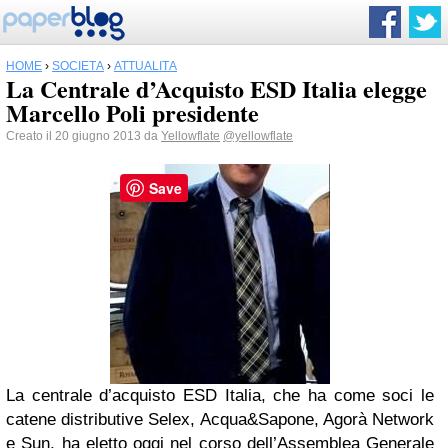
HOME
›
SOCIETÀ
›
ATTUALITÀ
La Centrale d’Acquisto ESD Italia elegge
Marcello Poli presidente
Creato il 20 giugno 2013 da
Yellowflate
@yellowflate
Save
La centrale d’acquisto ESD Italia, che ha come soci le
catene distributive Selex, Acqua&Sapone, Agorà Network
e Sun, ha eletto oggi nel corso dell’Assemblea Generale