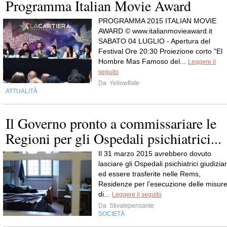
Programma Italian Movie Award
PROGRAMMA 2015 ITALIAN MOVIE
AWARD © www.italianmovieaward.it
SABATO 04 LUGLIO - Apertura del
Festival Ore 20:30 Proiezione corto "El
Hombre Mas Famoso del...
Leggere il
seguito
Da
Yellowflate
ATTUALITÀ
Il Governo pronto a commissariare le
Regioni per gli Ospedali psichiatrici...
Il 31 marzo 2015 avrebbero dovuto
lasciare gli Ospedali psichiatrici giudiziar
ed essere trasferite nelle Rems,
Residenze per l’esecuzione delle misur
di...
Leggere il seguito
Da
Stivalepensante
SOCIETÀ