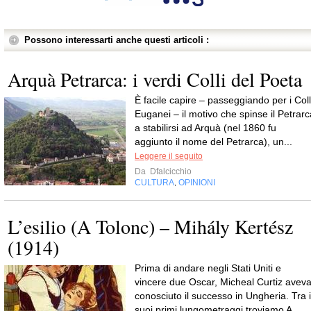
Possono interessarti anche questi articoli :
Arquà Petrarca: i verdi Colli del Poeta
È facile capire – passeggiando per i Coll
Euganei – il motivo che spinse il Petrarc
a stabilirsi ad Arquà (nel 1860 fu
aggiunto il nome del Petrarca), un...
Leggere il seguito
Da
Dfalcicchio
CULTURA
OPINIONI
,
L’esilio (A Tolonc) – Mihály Kertész
(1914)
Prima di andare negli Stati Uniti e
vincere due Oscar, Micheal Curtiz avev
conosciuto il successo in Ungheria. Tra i
suoi primi lungometraggi troviamo A