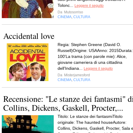
Tolonc...
Leggere il seguito
Da
Mutosorriso
CINEMA
CULTURA
,
Accidental love
Regia: Stephen Greene (David O.
Russell)Origine: USAAnno: 2015Durata:
100'La trama (con parole mie): Alice,
giovane cameriera di una cittadina
dell'Indiana...
Leggere il seguito
Da
Misterjamesford
CINEMA
CULTURA
,
Recensione: "Le stanze dei fantasmi" d
Collins, Dickens, Gaskell, Procter,...
Titolo: Le stanze dei fantasmiTitolo
originale: The haunted houseAutore:
Collins, Dickens, Gaskell, Procter, Sala 