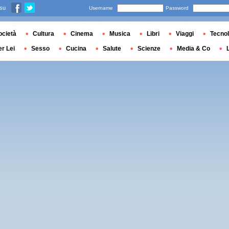
 su
Username
Password
ocietà
Cultura
Cinema
Musica
Libri
Viaggi
Tecnol
er Lei
Sesso
Cucina
Salute
Scienze
Media & Co