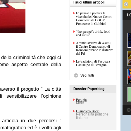
I suoi ultimi articoli
E’ penale e politica la
I
vicenda del Nuovo Centro
Commerciale COOP
Fontecese di Gubbio?
“the garage”: drink, food
and music
Amministrative di Assisi,
il Centro Democratico di
Ronconi prende le distanze
dal Pd
 della criminalità che oggi ci
Le tradizioni di Pasqua a
come aspetto centrale della
Cantalupo di Bevagna
Vedi tutti
raverso il progetto “ La città
Dossier Paperblog
 sensibilizzare l’opinione
Perugia
Mete
Giampiero Bocci
Personalità politiche
italiane
articola in due percorsi :
matografico ed è rivolto agli