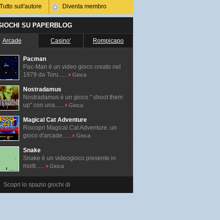
Tutto sull'autore
Diventa membro
 GIOCHI SU PAPERBLOG
Arcade
Casino'
Rompicapo
Pacman
Pac-Man é un video gioco creato nel
1979 da Toru......
Gioca
Nostradamus
Nostradamus è un gioco " shoot them
up" con una......
Gioca
Magical Cat Adventure
Riscopri Magical Cat Adventure, un
gioco d'arcade......
Gioca
Snake
Snake è un videogioco presente in
molti......
Gioca
Scopri lo spazio giochi di