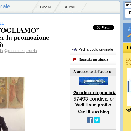
nale
Giochi
Autori
LE
 VOGLIAMO”
er la promozione
tà
L
Vedi articolo originale
ia
@goodmrnngumbria
REG
L'
Segnala un abuso
GI
A proposito dell'autore
Goodmorningumbria
57493
condivisioni
Vedi il suo profilo
Agi
Vedi il suo blog