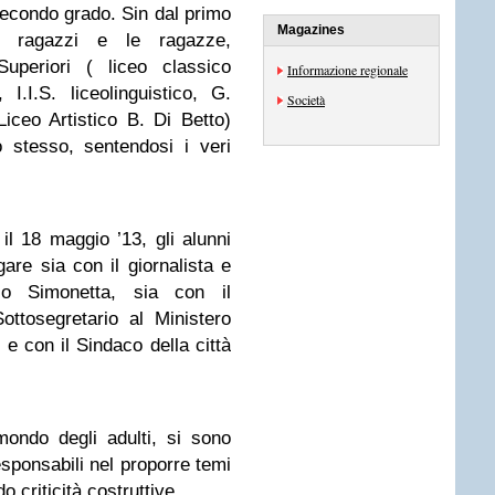
 secondo grado. Sin dal primo
Magazines
 ragazzi e le ragazze,
Superiori ( liceo classico
Informazione regionale
, I.I.S. liceolinguistico, G.
Società
ceo Artistico B. Di Betto)
o stesso, sentendosi i veri
il 18 maggio ’13, gli alunni
gare sia con il giornalista e
gio Simonetta, sia con il
ottosegretario al Ministero
i
e con il Sindaco della città
 mondo degli adulti, si sono
esponsabili nel proporre temi
o criticità costruttive.