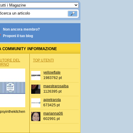
Non ancora membro?
Proponi il tuo blog
A COMMUNITY INFORMAZIONE
IONALE
AUTORE DEL
TOP UTENTI
ORNO
yellowflate
1983762 pt
maestrarosalba
1126395 pt
apietrarota
673425 pt
psyinthekitchen
marianna06
602991 pt