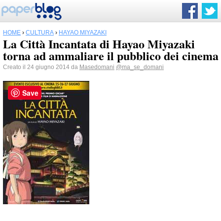
HOME
›
CULTURA
›
HAYAO MIYAZAKI
La Città Incantata di Hayao Miyazaki
torna ad ammaliare il pubblico dei cinema
Creato il 24 giugno 2014 da
Masedomani
@ma_se_domani
Save