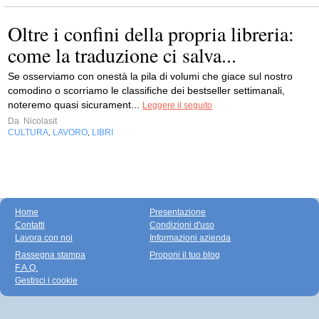
Oltre i confini della propria libreria:
come la traduzione ci salva...
Se osserviamo con onestà la pila di volumi che giace sul nostro
comodino o scorriamo le classifiche dei bestseller settimanali,
noteremo quasi sicurament...
Leggere il seguito
Da
Nicolasit
CULTURA
LAVORO
LIBRI
,
,
Home
Presentazione
Contatti
Condizioni d'uso
Lavora con noi
Informazioni azienda
Rassegna stampa
Proponi il tuo blog
F.A.Q.
Gestisci i cookie