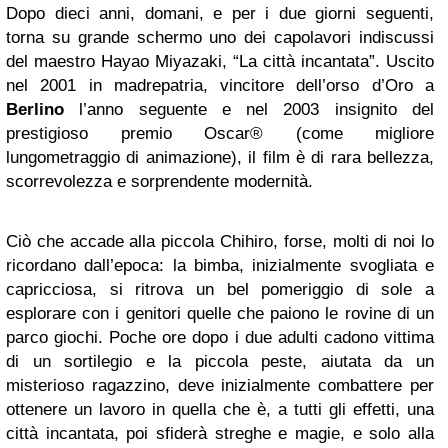
Dopo dieci anni, domani, e per i due giorni seguenti,
torna su grande schermo uno dei capolavori indiscussi
del maestro Hayao Miyazaki, “La città incantata”. Uscito
nel 2001 in madrepatria, vincitore dell’orso d’Oro a
Berlino
l’anno seguente e nel 2003 insignito del
prestigioso premio Oscar® (come migliore
lungometraggio di animazione), il film è di rara bellezza,
scorrevolezza e sorprendente modernità.
Ciò che accade alla piccola Chihiro, forse, molti di noi lo
ricordano dall’epoca: la bimba, inizialmente svogliata e
capricciosa, si ritrova un bel pomeriggio di sole a
esplorare con i genitori quelle che paiono le rovine di un
parco giochi. Poche ore dopo i due adulti cadono vittima
di un sortilegio e la piccola peste, aiutata da un
misterioso ragazzino, deve inizialmente combattere per
ottenere un lavoro in quella che è, a tutti gli effetti, una
città incantata, poi sfiderà streghe e magie, e solo alla