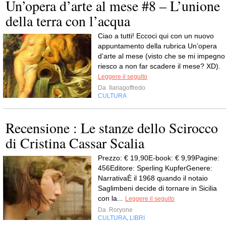
Un’opera d’arte al mese #8 – L’unione
della terra con l’acqua
Ciao a tutti! Eccoci qui con un nuovo
appuntamento della rubrica Un’opera
d’arte al mese (visto che se mi impegno
riesco a non far scadere il mese? XD).
Leggere il seguito
Da
Ilariagoffredo
CULTURA
Recensione : Le stanze dello Scirocco
di Cristina Cassar Scalia
Prezzo: € 19,90E-book: € 9,99Pagine:
456Editore: Sperling KupferGenere:
NarrativaÈ il 1968 quando il notaio
Saglimbeni decide di tornare in Sicilia
con la...
Leggere il seguito
Da
Roryone
CULTURA
LIBRI
,