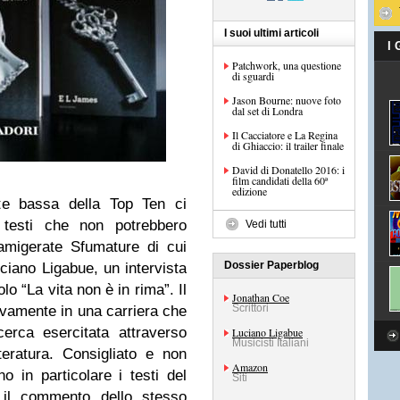
I suoi ultimi articoli
I
Patchwork, una questione
di sguardi
Jason Bourne: nuove foto
dal set di Londra
Il Cacciatore e La Regina
di Ghiaccio: il trailer finale
David di Donatello 2016: i
film candidati della 60ª
edizione
te bassa della Top Ten ci
 testi che non potrebbero
Vedi tutti
famigerate Sfumature di cui
Dossier Paperblog
ciano Ligabue, un intervista
olo “La vita non è in rima”. Il
Jonathan Coe
Scrittori
vamente in una carriera che
erca esercitata attraverso
Luciano Ligabue
Musicisti Italiani
teratura. Consigliato e non
Amazon
o in particolare i testi del
Siti
il commento dello stesso