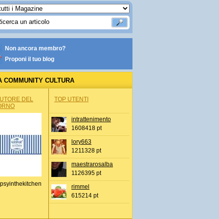
Non ancora membro?
Proponi il tuo blog
A COMMUNITY CULTURA
AUTORE DEL
TOP UTENTI
ORNO
intrattenimento
1608418 pt
lory663
1211328 pt
maestrarosalba
1126395 pt
psyinthekitchen
rimmel
615214 pt