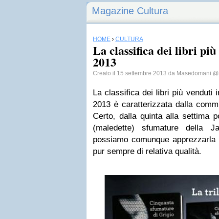
Magazine Cultura
HOME
›
CULTURA
La classifica dei libri pi
2013
Creato il 15 settembre 2013 da
Masedomani
@
La classifica dei libri più vendut
2013 è caratterizzata dalla commi
Certo, dalla quinta alla settima 
(maledette) sfumature della 
possiamo comunque apprezzarla e 
pur sempre di relativa qualità.