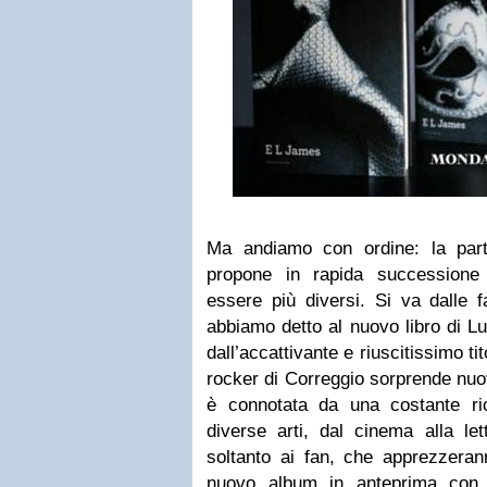
Ma andiamo con ordine: la par
propone in rapida successione
essere più diversi. Si va dalle 
abbiamo detto al nuovo libro di Lu
dall’accattivante e riuscitissimo tit
rocker di Correggio sorprende nuo
è connotata da una costante ric
diverse arti, dal cinema alla let
soltanto ai fan, che apprezzerann
nuovo album in anteprima con 