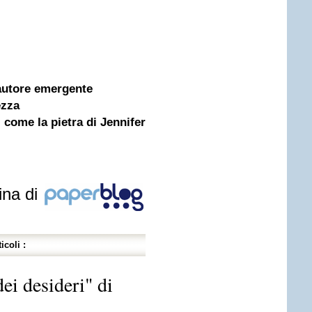
autore emergente
ezza
come la pietra di Jennifer
ina di
icoli :
ei desideri" di