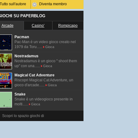
Tutto sull'autore
Diventa membro
 GIOCHI SU PAPERBLOG
Arcade
Casino'
Rompicapo
Pacman
Pac-Man é un video gioco creato nel
1979 da Toru......
Gioca
Nostradamus
Nostradamus è un gioco " shoot them
up" con una......
Gioca
Magical Cat Adventure
Riscopri Magical Cat Adventure, un
gioco d'arcade......
Gioca
Snake
Snake è un videogioco presente in
molti......
Gioca
Scopri lo spazio giochi di