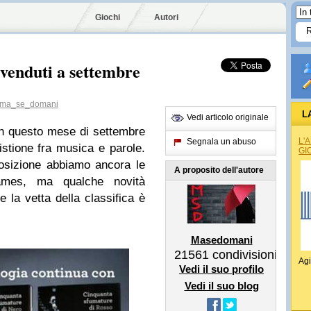
Giochi
Autori
ù venduti a settembre
ma_se_domani
L
Vedi articolo originale
i in questo mese di settembre
L'
Segnala un abuso
stione fra musica e parole.
GI
posizione abbiamo ancora le
A proposito dell'autore
James, ma qualche novità
la vetta della classifica è
Masedomani
21561
condivisioni
Agi
Vedi il suo profilo
Vedi il suo blog