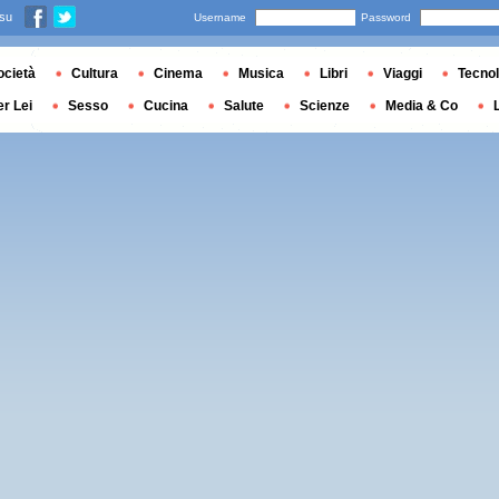
 su
Username
Password
ocietà
Cultura
Cinema
Musica
Libri
Viaggi
Tecnol
er Lei
Sesso
Cucina
Salute
Scienze
Media & Co